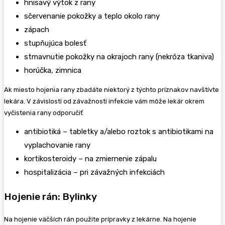
hnisavý výtok z rany
sčervenanie pokožky a teplo okolo rany
zápach
stupňujúca bolesť
stmavnutie pokožky na okrajoch rany (nekróza tkaniva)
horúčka, zimnica
Ak miesto hojenia rany zbadáte niektorý z týchto príznakov navštívte
lekára. V závislosti od závažnosti infekcie vám môže lekár okrem
vyčistenia rany odporučiť
antibiotiká – tabletky a/alebo roztok s antibiotikami na
vyplachovanie rany
kortikosteroidy – na zmiernenie zápalu
hospitalizácia – pri závažných infekciách
Hojenie rán: Bylinky
Na hojenie väčších rán použite prípravky z lekárne. Na hojenie