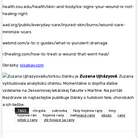
health.osu.edu/health/skin-and-body/six-signs-your-wound-is-not-
healing-right
aad.org/public/everyday-care/injured-skin/burns/wound-care-
minimize-scars
webmd.com/a-to-z-guides/what-is-purulent-drainage
r3healing.com/how-to-treat-a-wound-that-wont-heal/
Obrázky:
pixabay.com
Autorkou článku je
Zuzana Ujházyová
. Zuzana
vyštudovala analytickú chémiu. Momentálne si dopľňa ďalšie
vzdelanie na Jesseniovej lekárskej fakulte v Martine. Na portáli
Nazdravie.sk najčastejšie publikuje články o ľudskom tele, chorobách
a ich liečbe.
TAGS
chrasta
cukrovka
fázy hojenia rany
hnis
hojenie rán
hojenie rany
nwhojace rany
obväz
rany
výtok z rany
zle hojace sa rany