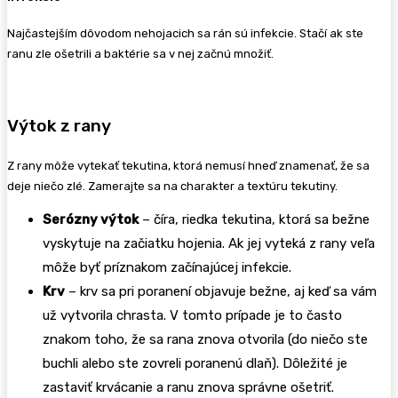
Najčastejším dôvodom nehojacich sa rán sú infekcie. Stačí ak ste
ranu zle ošetrili a baktérie sa v nej začnú množiť.
Výtok z rany
Z rany môže vytekať tekutina, ktorá nemusí hneď znamenať, že sa
deje niečo zlé. Zamerajte sa na charakter a textúru tekutiny.
Serózny výtok
– číra, riedka tekutina, ktorá sa bežne
vyskytuje na začiatku hojenia. Ak jej vyteká z rany veľa
môže byť príznakom začínajúcej infekcie.
Krv
– krv sa pri poranení objavuje bežne, aj keď sa vám
už vytvorila chrasta. V tomto prípade je to často
znakom toho, že sa rana znova otvorila (do niečo ste
buchli alebo ste zovreli poranenú dlaň). Dôležité je
zastaviť krvácanie a ranu znova správne ošetriť.