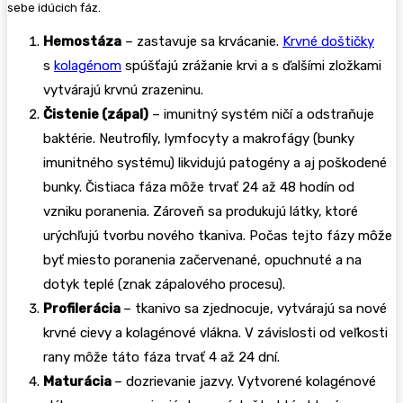
sebe idúcich fáz.
Hemostáza
– zastavuje sa krvácanie.
Krvné doštičky
s
kolagénom
spúšťajú zrážanie krvi a s ďalšími zložkami
vytvárajú krvnú zrazeninu.
Čistenie (zápal)
– imunitný systém ničí a odstraňuje
baktérie. Neutrofily, lymfocyty a makrofágy (bunky
imunitného systému) likvidujú patogény a aj poškodené
bunky. Čistiaca fáza môže trvať 24 až 48 hodín od
vzniku poranenia. Zároveň sa produkujú látky, ktoré
urýchľujú tvorbu nového tkaniva. Počas tejto fázy môže
byť miesto poranenia začervenané, opuchnuté a na
dotyk teplé (znak zápalového procesu).
Profilerácia
– tkanivo sa zjednocuje, vytvárajú sa nové
krvné cievy a kolagénové vlákna. V závislosti od veľkosti
rany môže táto fáza trvať 4 až 24 dní.
Maturácia
– dozrievanie jazvy. Vytvorené kolagénové