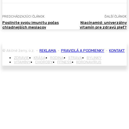
PREDCHÁDZAJÚCI ČLÁNOK
ĎALŠÍ ČLÁNOK
Posilnite svoju imunitu počas
Niacínamid: univerzálny
chladnejších mesiacov
vitamín pre zdravú pleť?
© Akčné ženy, o.z. •
REKLAMA
•
PRAVIDLÁ A PODMIENKY
•
KONTAKT
ZDRAVIE
KRÁSA
RODINA
STRAVA
BYLINKY
VITAMÍNY
CHOROBY
FITNESS
KORONAVÍRUS