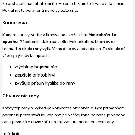
že prst stále namáhate ničíte. Hojenie tak môže trvať oveľa dlhšie.
Pokiaľ máte poranenú nohu vyložte si ju.
Kompresia
Kompresiou vytvoríte v tkanive pod kožou tlak čím
zabránite
opuchu
. Pôsobením tlaku sa akákoľvek tekutina, ktorá by sa
hromadila okolo rany vytlačí zas do ciev a odvedie sa. To ale nie sú
všetky výhody kompresie
zrýchľuje hojenie rán
zlepšuje prietok krvi
zvyšuje prísun kyslíka do rany
Obviazanie rany
Každý typ rany si vyžaduje konkrétne obviazanie. Kým pri menšom
poranení prsta stačí leukoplast, pri väčšej rane na nohe je vhodné
ranu pevnejšie obviazať. Len tak zaistíte dobré hojenie rany.
Infekcie