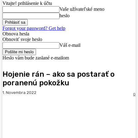
Vitajte! prihlásenie k účtu
Vaše užívateľské meno
heslo
Forgot your password? Get help
Obnova hesla
Obnoviť svoje heslo
Váš e-mail
Heslo vám bude zaslané e-mailom
Hojenie rán – ako sa postarať o
poranenú pokožku
1. Novembra 2022
0