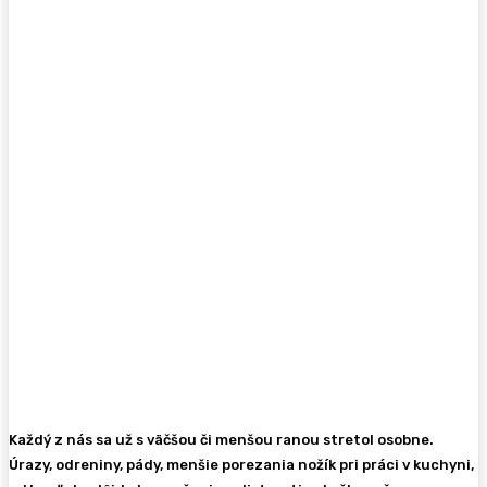
Každý z nás sa už s väčšou či menšou ranou stretol osobne.
Úrazy, odreniny, pády, menšie porezania nožík pri práci v kuchyni,