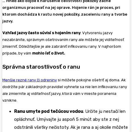
… Hneď ako dôjde k narušenie celistvosti pokožky začne
organizmus pracovať na jej oprave. Hojenie rán je proces, pri
ktorom dochádza k rastu novej pokožky, zaceleniu rany a tvorbe
jazvy.
Vzhľad jazvy často súvisí s hojením rany
. Vytvoreniu jazvy
nezabránite, správnym ošetrovaním rany ale môžete jej viditeľnosť
zmierniť. Dôležitejšie je ale zabrániť infikovaniu rany. V najhoršom
prípade, by vám
mohlo ísť o život.
Správna starostlivosť o ranu
Menšie rezné rany či odreniny
si môžete pokojne ošetriť aj doma. Ak
dodržíte pár základných pravidiel vyhnete sa nie len infikovaniu rany
ale zmiernite aj viditeľnosť jazvy, ktorá vám v mieste poranenia
vznikne.
Ranu umyte pod tečúcou vodou
. Určite ju nestačí len
opláchnuť. Umývajte ju aspoň 5 minút aby ste z nej
odstránili všetky nečistoty. Ak je rana a aj okolie môžete