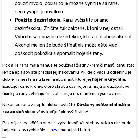
použiť mydlo, pokiaľ to je možné vyhnite sa rane,
neumývajte ju mydlom.
Použite dezinfekciu
. Ranu vyčistite priamo
dezinfekciou. Zničíte tak baktérie, ktoré v nej ostali.
Vyhnite sa použitiu dezinfekcie, ktorá obsahuje alkohol.
Alkohol nie len že bude štípať ale môže ešte viac
poškodiť pokožku a spomaliť hojenie rany.
Pokiaľ je rana malá nemusíte používať žiadny krém či masť. Ranu stačí
len zalepiť aby ste predišli jej infikovaniu. Ak ide o väčšiu odreninu je
dobré naniesť na ňu krém alebo masť, ktoré jej
hojenie urýchlia.
Existujú rôzne krémy, ktoré skrátia čas hojenia, majú protizápalové
účinky a rany zvlhčujú čím zabraňujú neželanému vysušovaniu.
Nakoniec ranu zalepte alebo obviažte.
Obväz vymeňte minimálne
raz za deň
alebo vždy keď je špinavý či vlhký.
Pokiaľ je rana väčšia bude si vyžadovať pár stehov. Vďaka nim bude
hojenie rany rýchlejšie a
jazva
menej viditeľná.