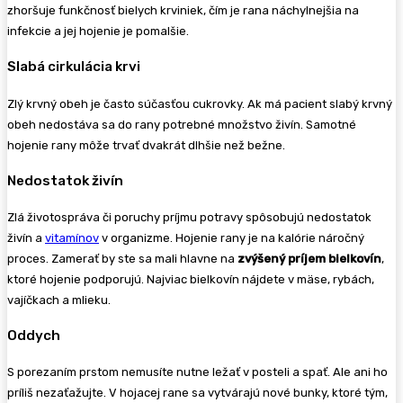
zhoršuje funkčnosť bielych krviniek, čím je rana náchylnejšia na
infekcie a jej hojenie je pomalšie.
Slabá cirkulácia krvi
Zlý krvný obeh je často súčasťou cukrovky. Ak má pacient slabý krvný
obeh nedostáva sa do rany potrebné množstvo živín. Samotné
hojenie rany môže trvať dvakrát dlhšie než bežne.
Nedostatok živín
Zlá životospráva či poruchy príjmu potravy spôsobujú nedostatok
živín a
vitamínov
v organizme. Hojenie rany je na kalórie náročný
proces. Zamerať by ste sa mali hlavne na
zvýšený príjem bielkovín
,
ktoré hojenie podporujú. Najviac bielkovín nájdete v mäse, rybách,
vajíčkach a mlieku.
Oddych
S porezaním prstom nemusíte nutne ležať v posteli a spať. Ale ani ho
príliš nezaťažujte. V hojacej rane sa vytvárajú nové bunky, ktoré tým,