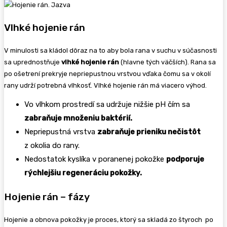
Vlhké hojenie rán
V minulosti sa kládol dôraz na to aby bola rana v suchu v súčasnosti
sa uprednostňuje
vlhké hojenie rán
(hlavne tých väčších). Rana sa
po ošetrení prekryje nepriepustnou vrstvou vďaka čomu sa v okolí
rany udrží potrebná vlhkosť. Vlhké hojenie rán má viacero výhod.
Vo vlhkom prostredí sa udržuje nižšie pH čím sa
zabraňuje množeniu baktérií.
Nepriepustná vrstva
zabraňuje prieniku nečistôt
z okolia do rany.
Nedostatok kyslíka v poranenej pokožke
podporuje
rýchlejšiu regeneráciu pokožky.
Hojenie rán – fázy
Hojenie a obnova pokožky je proces, ktorý sa skladá zo štyroch po