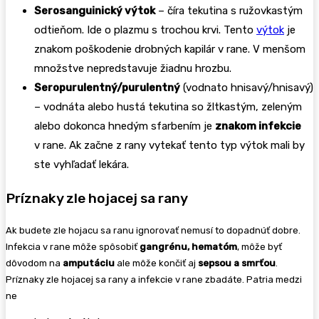
Serosanguinický výtok
– číra tekutina s ružovkastým
odtieňom. Ide o plazmu s trochou krvi. Tento
výtok
je
znakom poškodenie drobných kapilár v rane. V menšom
množstve nepredstavuje žiadnu hrozbu.
Seropurulentný/purulentný
(vodnato hnisavý/hnisavý)
– vodnáta alebo hustá tekutina so žltkastým, zeleným
alebo dokonca hnedým sfarbením je
znakom infekcie
v rane. Ak začne z rany vytekať tento typ výtok mali by
ste vyhľadať lekára.
Príznaky zle hojacej sa rany
Ak budete zle hojacu sa ranu ignorovať nemusí to dopadnúť dobre.
Infekcia v rane môže spôsobiť
gangrénu, hematóm
, môže byť
dôvodom na
amputáciu
ale môže končiť aj
sepsou a smrťou
.
Príznaky zle hojacej sa rany a infekcie v rane zbadáte. Patria medzi
ne