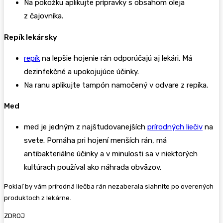
Na pokožku aplikujte prípravky s obsahom oleja
z čajovníka.
Repík lekársky
repík
na lepšie hojenie rán odporúčajú aj lekári. Má
dezinfekčné a upokojujúce účinky.
Na ranu aplikujte tampón namočený v odvare z repíka.
Med
med je jedným z najštudovanejších
prírodných liečiv
na
svete. Pomáha pri hojení menších rán, má
antibakteriálne účinky a v minulosti sa v niektorých
kultúrach používal ako náhrada obväzov.
Pokiaľ by vám prírodná liečba rán nezaberala siahnite po overených
produktoch z lekárne.
ZDROJ