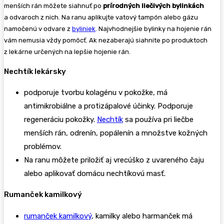
menších rán môžete siahnuť po
prírodných liečivých bylinkách
a odvaroch z nich. Na ranu aplikujte vatový tampón alebo gázu
namočenú v odvare z
byliniek
. Najvhodnejšie bylinky na hojenie rán
vám nemusia vždy pomôcť. Ak nezaberajú siahnite po produktoch
z lekárne určených na lepšie hojenie rán.
Nechtík lekársky
podporuje tvorbu kolagénu v pokožke, má
antimikrobiálne a protizápalové účinky. Podporuje
regeneráciu pokožky.
Nechtík
sa používa pri liečbe
menších rán, odrenín, popálenín a množstve kožných
problémov.
Na ranu môžete priložiť aj vrecúško z uvareného čaju
alebo aplikovať domácu nechtíkovú masť.
Rumanček kamilkový
rumanček kamilkový
, kamilky alebo harmanček má