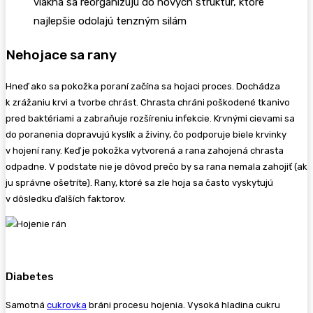
vlákna sa reorganizujú do nových štruktúr, ktoré
najlepšie odolajú tenzným silám
Nehojace sa rany
Hneď ako sa pokožka poraní začína sa hojaci proces. Dochádza
k zrážaniu krvi a tvorbe chrást. Chrasta chráni poškodené tkanivo
pred baktériami a zabraňuje rozšíreniu infekcie. Krvnými cievami sa
do poranenia dopravujú kyslík a živiny, čo podporuje biele krvinky
v hojení rany. Keď je pokožka vytvorená a rana zahojená chrasta
odpadne. V podstate nie je dôvod prečo by sa rana nemala zahojiť (ak
ju správne ošetríte). Rany, ktoré sa zle hoja sa často vyskytujú
v dôsledku ďalších faktorov.
Diabetes
Samotná
cukrovka
bráni procesu hojenia. Vysoká hladina cukru