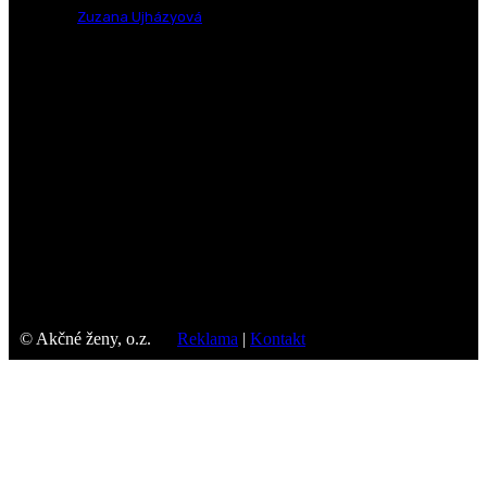
BYLINKY
Zuzana Ujházyová
-
30. Januára 2026
ZDRAVOVEDA
EEG vyšetrenie mozgu, nielen pri epilepsii
RAKOVINA
Nádorové markery pomáhajú odhaliť rakovinu
EXOTICKÉ BYLINKY
Sladké drievko – Sladovka hladkoplodá
KYSELINY
Vitamín B9
OVOCIE
Čerešne – pomôžu vám s artritídou?
© Akčné ženy, o.z.
Reklama
|
Kontakt