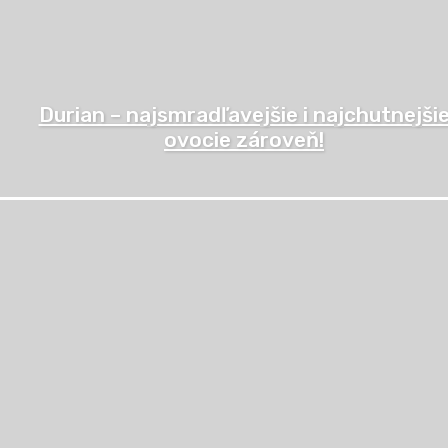
Durian – najsmradľavejšie i najchutnejši
ovocie zároveň!