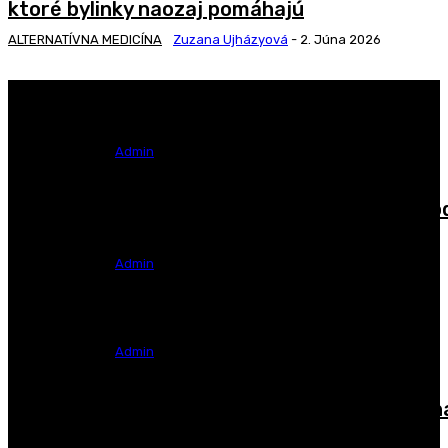
ktoré bylinky naozaj pomáhajú
ALTERNATÍVNA MEDICÍNA
Zuzana Ujházyová
-
2. Júna 2026
Podbeľ liečivý: zabudnutý poklad na kašeľ aj
dýchacie cesty
ATLAS BYLINIEK
Admin
-
7. Apríla 2026
Rumanček kamilkový alias harmanček – príro
upokojenie bez vedľajších účinkov
ATLAS BYLINIEK
Admin
-
21. Marca 2026
Aké tajomstvá skrýva rozmarín lekársky?
ATLAS BYLINIEK
Admin
-
21. Marca 2026
Bylinkové kúpele II – Recepty, ktoré rozmazn
telo aj dušu