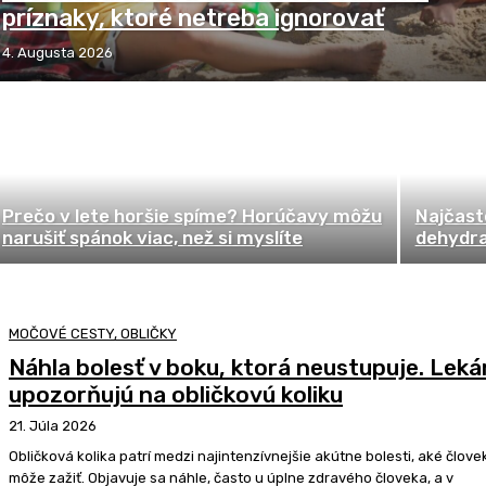
príznaky, ktoré netreba ignorovať
4. Augusta 2026
Prečo v lete horšie spíme? Horúčavy môžu
Najčaste
narušiť spánok viac, než si myslíte
dehydra
MOČOVÉ CESTY, OBLIČKY
Náhla bolesť v boku, ktorá neustupuje. Lekár
upozorňujú na obličkovú koliku
21. Júla 2026
Obličková kolika patrí medzi najintenzívnejšie akútne bolesti, aké člove
môže zažiť. Objavuje sa náhle, často u úplne zdravého človeka, a v