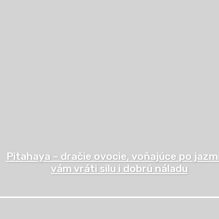
Pitahaya – dračie ovocie, voňajúce po jazm
vám vráti silu i dobrú náladu