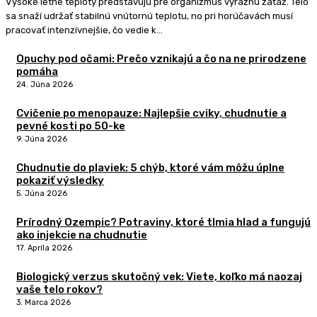
Vysoké letné teploty predstavujú pre organizmus výraznú záťaž. Telo
sa snaží udržať stabilnú vnútornú teplotu, no pri horúčavách musí
pracovať intenzívnejšie, čo vedie k...
Opuchy pod očami: Prečo vznikajú a čo na ne prirodzene
pomáha
24. Júna 2026
Cvičenie po menopauze: Najlepšie cviky, chudnutie a
pevné kosti po 50-ke
9. Júna 2026
Chudnutie do plaviek: 5 chýb, ktoré vám môžu úplne
pokaziť výsledky
5. Júna 2026
Prírodný Ozempic? Potraviny, ktoré tlmia hlad a fungujú
ako injekcie na chudnutie
17. Apríla 2026
Biologický verzus skutočný vek: Viete, koľko má naozaj
vaše telo rokov?
3. Marca 2026