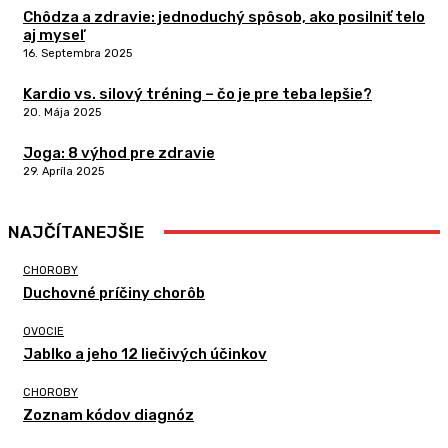
Chôdza a zdravie: jednoduchý spôsob, ako posilniť telo
aj myseľ
16. Septembra 2025
Kardio vs. silový tréning – čo je pre teba lepšie?
20. Mája 2025
Joga: 8 výhod pre zdravie
29. Apríla 2025
NAJČÍTANEJŠIE
CHOROBY
Duchovné príčiny chorôb
OVOCIE
Jablko a jeho 12 liečivých účinkov
CHOROBY
Zoznam kódov diagnóz