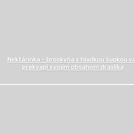
Nektárinka – broskyňa s hladkou šupkou v
prekvapí svojim obsahom draslíka