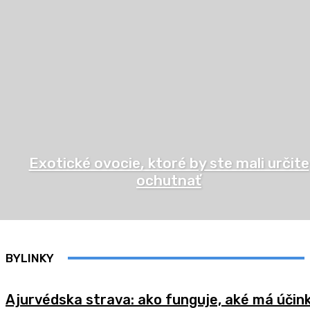
Exotické ovocie, ktoré by ste mali určite
ochutnať
BYLINKY
Ajurvédska strava: ako funguje, aké má účink