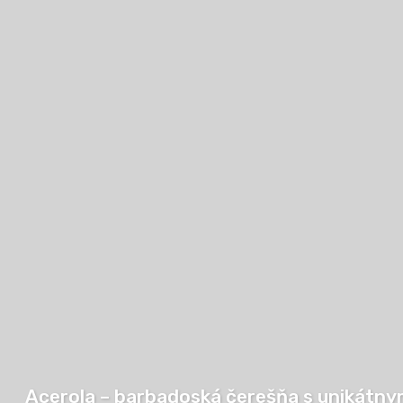
Acerola – barbadoská čerešňa s unikátn