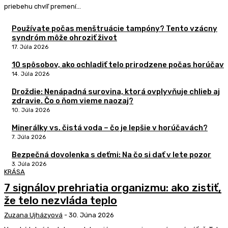
priebehu chvíľ premení...
Používate počas menštruácie tampóny? Tento vzácny
syndróm môže ohroziť život
17. Júla 2026
10 spôsobov, ako ochladiť telo prirodzene počas horúčav
14. Júla 2026
Droždie: Nenápadná surovina, ktorá ovplyvňuje chlieb aj
zdravie. Čo o ňom vieme naozaj?
10. Júla 2026
Minerálky vs. čistá voda – čo je lepšie v horúčavách?
7. Júla 2026
Bezpečná dovolenka s deťmi: Na čo si dať v lete pozor
3. Júla 2026
KRÁSA
7 signálov prehriatia organizmu: ako zistiť,
že telo nezvláda teplo
Zuzana Ujházyová
-
30. Júna 2026