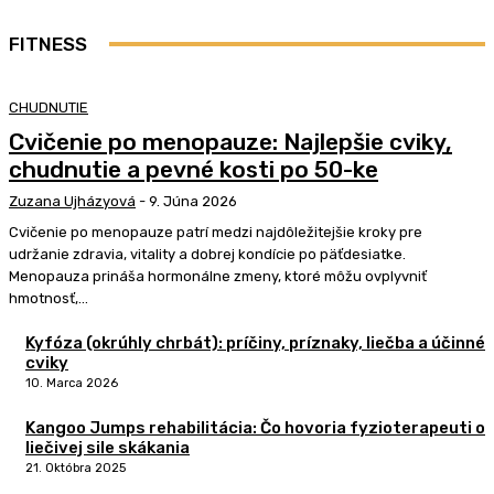
FITNESS
CHUDNUTIE
Cvičenie po menopauze: Najlepšie cviky,
chudnutie a pevné kosti po 50-ke
Zuzana Ujházyová
-
9. Júna 2026
Cvičenie po menopauze patrí medzi najdôležitejšie kroky pre
udržanie zdravia, vitality a dobrej kondície po päťdesiatke.
Menopauza prináša hormonálne zmeny, ktoré môžu ovplyvniť
hmotnosť,...
Kyfóza (okrúhly chrbát): príčiny, príznaky, liečba a účinné
cviky
10. Marca 2026
Kangoo Jumps rehabilitácia: Čo hovoria fyzioterapeuti o
liečivej sile skákania
21. Októbra 2025