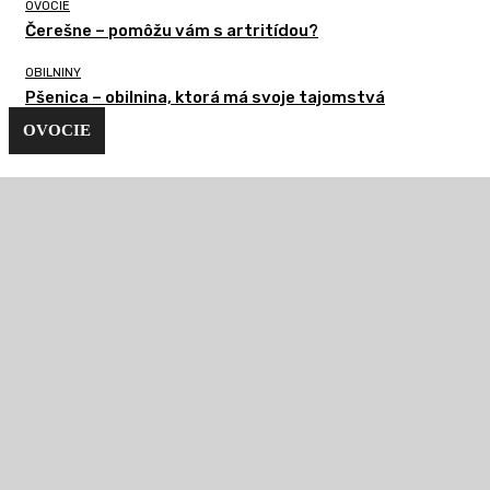
OVOCIE
Čerešne – pomôžu vám s artritídou?
OBILNINY
Pšenica – obilnina, ktorá má svoje tajomstvá
OVOCIE