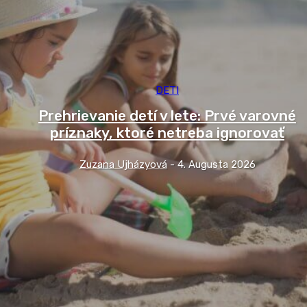
DETI
Prehrievanie detí v lete: Prvé varovné
príznaky, ktoré netreba ignorovať
Zuzana Ujházyová
-
4. Augusta 2026