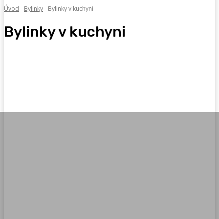
Úvod
Bylinky
Bylinky v kuchyni
Bylinky v kuchyni
Atlas byliniek
Atlas stromov
Bylinky pre krásu
Exotické bylinky
Liečba bylinkami