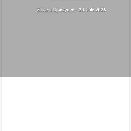
Zuzana Ujházyová
-
28. Júla 2026