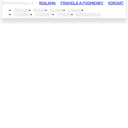
© Akčné ženy, o.z. •
REKLAMA
•
PRAVIDLÁ A PODMIENKY
•
KONTAKT
ZDRAVIE
KRÁSA
RODINA
STRAVA
BYLINKY
VITAMÍNY
CHOROBY
FITNESS
KORONAVÍRUS