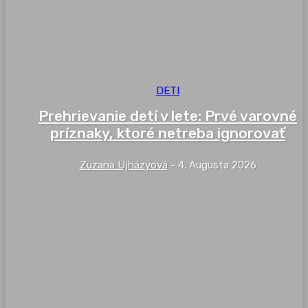
DETI
Prehrievanie detí v lete: Prvé varovné
príznaky, ktoré netreba ignorovať
Zuzana Ujházyová
-
4. Augusta 2026