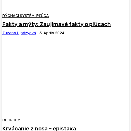
DÝCHACÍ SYSTÉM, PĽÚCA
Fakty a mýty: Zaujímavé fakty o pľúcach
Zuzana Ujházyová
-
5. Apríla 2024
CHOROBY
Krvácanie z nosa – epistaxa