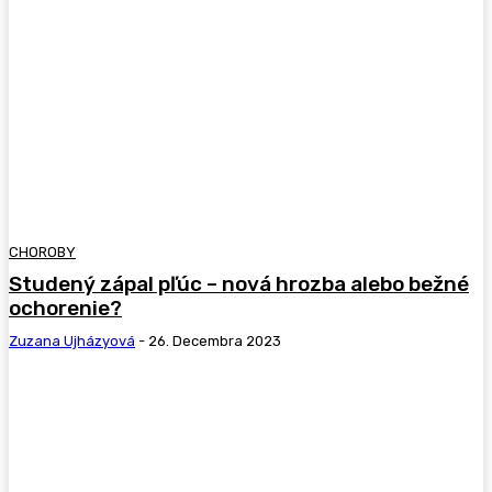
CHOROBY
Studený zápal pľúc – nová hrozba alebo bežné
ochorenie?
Zuzana Ujházyová
-
26. Decembra 2023