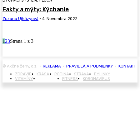
DÝCHACÍ SYSTÉM, PĽÚCA
Fakty a mýty: Kýchanie
Zuzana Ujházyová
-
4. Novembra 2022
1
2
3
Strana 1 z 3
© Akčné ženy, o.z. •
REKLAMA
•
PRAVIDLÁ A PODMIENKY
•
KONTAKT
ZDRAVIE
KRÁSA
RODINA
STRAVA
BYLINKY
VITAMÍNY
CHOROBY
FITNESS
KORONAVÍRUS