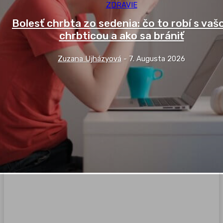
ZDRAVIE
Bolesť chrbta zo sedenia: čo to robí s vaš
chrbticou a ako sa brániť
Zuzana Ujházyová
-
7. Augusta 2026