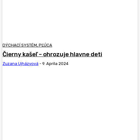
DÝCHACÍ SYSTÉM, PĽÚCA
Čierny kašeľ – ohrozuje hlavne deti
Zuzana Ujházyová
-
9. Apríla 2024