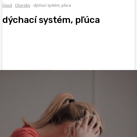
Úvod
Choroby
dýchací systém, pľúca
dýchací systém, pľúca
bolesti
imunita, chrípka, nádcha
iné choroby
kožné ochorenia, alergie
močové cesty, obličky