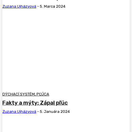
Zuzana Ujházyová
-
5. Marca 2024
DÝCHACÍ SYSTÉM, PĽÚCA
Fakty a mýty: Zápal pľúc
Zuzana Ujházyová
-
5. Januára 2024