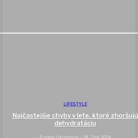
LIFESTYLE
Najčastejšie chyby v lete, ktoré zhoršujú
dehydratáciu
Zuzana Ujházyová
-
28. Júla 2026