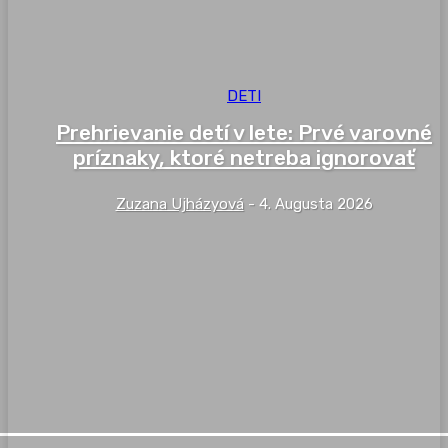
DETI
Prehrievanie detí v lete: Prvé varovné
príznaky, ktoré netreba ignorovať
Zuzana Ujházyová
-
4. Augusta 2026