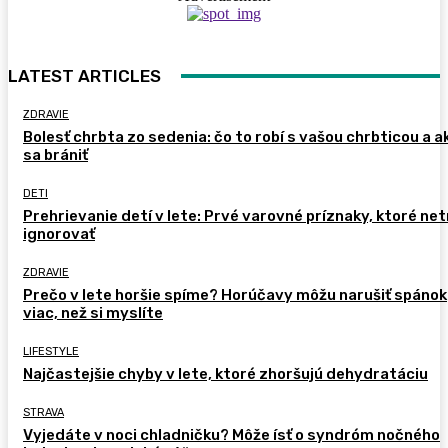
LATEST ARTICLES
ZDRAVIE
Bolesť chrbta zo sedenia: čo to robí s vašou chrbticou a a
sa brániť
DETI
Prehrievanie detí v lete: Prvé varovné príznaky, ktoré ne
ignorovať
ZDRAVIE
Prečo v lete horšie spíme? Horúčavy môžu narušiť spánok
viac, než si myslíte
LIFESTYLE
Najčastejšie chyby v lete, ktoré zhoršujú dehydratáciu
STRAVA
Vyjedáte v noci chladničku? Môže ísť o syndróm nočného