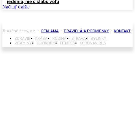
jedenia, nie o slabú vôľu
Načítať ďalšie
© Akčné ženy, o.z. •
REKLAMA
•
PRAVIDLÁ A PODMIENKY
•
KONTAKT
ZDRAVIE
KRÁSA
RODINA
STRAVA
BYLINKY
VITAMÍNY
CHOROBY
FITNESS
KORONAVÍRUS