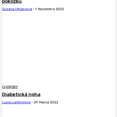
pokožku
Zuzana Ujházyová
-
1. Novembra 2022
CHOROBY
Diabetická noha
Lucia Luptovcova
-
29. Marca 2022