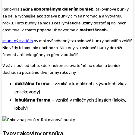
Rakovina začína
abnormálnym delením buniek
. Rakovinové bunky
sa delia rýchlejšie ako zdravé bunky čím sa hromadia a vytvárajú
hrčku. Tieto bunky sa môžu cez lymfatické uzliny dostať aj do iných
častí tela. V tomto prípade už hovoríme o
metastázach.
Imunitný systém
by mal byť schopný rakovinové bunky odhaliť a zničiť.
Nie vždy k tomu ale dochádza. Niekedy rakovinové bunky dokážu
činnosť antionkogénnych génov potlačiť.
V závislosti od toho, kde k nekontrolovateľnému deleniu buniek
dochádza poznáme dve formy rakoviny
duktálna forma
– vzniká v kanálikoch, vývodoch žliaz
(mliekovody)
lobulárna forma
– vzniká v mliečnych žľazách (laloky,
lobuly)
Typy rakoviny prsníka