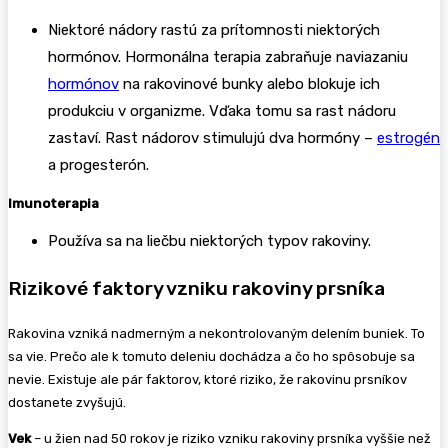
Niektoré nádory rastú za prítomnosti niektorých
hormónov. Hormonálna terapia zabraňuje naviazaniu
hormónov
na rakovinové bunky alebo blokuje ich
produkciu v organizme. Vďaka tomu sa rast nádoru
zastaví. Rast nádorov stimulujú dva hormóny –
estrogén
a progesterón.
Imunoterapia
Používa sa na liečbu niektorých typov rakoviny.
Rizikové faktory vzniku rakoviny prsníka
Rakovina vzniká nadmerným a nekontrolovaným delením buniek. To
sa vie. Prečo ale k tomuto deleniu dochádza a čo ho spôsobuje sa
nevie. Existuje ale pár faktorov, ktoré riziko, že rakovinu prsníkov
dostanete zvyšujú.
Vek
– u žien nad 50 rokov je riziko vzniku rakoviny prsníka vyššie než