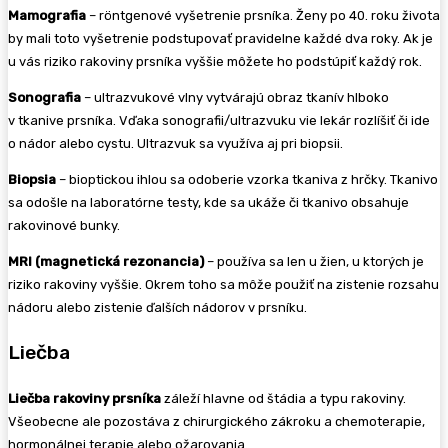
Mamografia
– röntgenové vyšetrenie prsníka. Ženy po 40. roku života
by mali toto vyšetrenie podstupovať pravidelne každé dva roky. Ak je
u vás riziko rakoviny prsníka vyššie môžete ho podstúpiť každý rok.
Sonografia
– ultrazvukové vlny vytvárajú obraz tkanív hlboko
v tkanive prsníka. Vďaka sonografii/ultrazvuku vie lekár rozlíšiť či ide
o nádor alebo cystu. Ultrazvuk sa využíva aj pri biopsii.
Biopsia
– bioptickou ihlou sa odoberie vzorka tkaniva z hrčky. Tkanivo
sa odošle na laboratórne testy, kde sa ukáže či tkanivo obsahuje
rakovinové bunky.
MRI (magnetická rezonancia)
– používa sa len u žien, u ktorých je
riziko rakoviny vyššie. Okrem toho sa môže použiť na zistenie rozsahu
nádoru alebo zistenie ďalších nádorov v prsníku.
Liečba
Liečba rakoviny prsníka
záleží hlavne od štádia a typu rakoviny.
Všeobecne ale pozostáva z chirurgického zákroku a chemoterapie,
hormonálnej terapie alebo ožarovania.