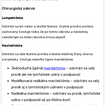
Chirurgický zákrok
Lumpektómia
Odstráni sa len nádor a okolité tkanivo. Zvyšok prsníka zostáva
zachovaný. Existuje riziko, že po tomto zákroku a následnej
radioterapii sa môže rakovina znova objaviť.
Mastektómia
Odstráni sa celé tkanivo prsníka vrátane mliečnej žľazy, dvorca
a bradavky. Existuje niekoľko typov mastektómie.
Jednoduchá (úplná)
mastektómia
– odstráni sa celý
prsník ale nie lymfatické uzliny v podpazuší
Modifikovaná radikálna mastektómia – odstráni sa celý
prsník aj s lymfatickými uzlinami v podpazuší
Radikálna mastektómia – odstráni sa prsník, lymfatické
uzliny v podpazuší až po kľúčnu kosť.