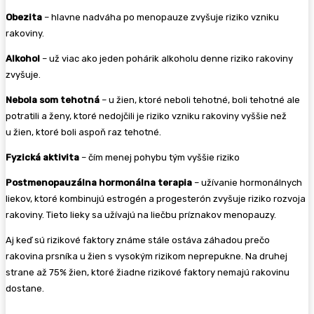
Obezita
– hlavne nadváha po menopauze zvyšuje riziko vzniku
rakoviny.
Alkohol
– už viac ako jeden pohárik alkoholu denne riziko rakoviny
zvyšuje.
Nebola som tehotná
– u žien, ktoré neboli tehotné, boli tehotné ale
potratili a ženy, ktoré nedojčili je riziko vzniku rakoviny vyššie než
u žien, ktoré boli aspoň raz tehotné.
Fyzická aktivita
– čím menej pohybu tým vyššie riziko
Postmenopauzálna hormonálna terapia
– užívanie hormonálnych
liekov, ktoré kombinujú estrogén a progesterón zvyšuje riziko rozvoja
rakoviny. Tieto lieky sa užívajú na liečbu príznakov menopauzy.
Aj keď sú rizikové faktory známe stále ostáva záhadou prečo
rakovina prsníka u žien s vysokým rizikom neprepukne. Na druhej
strane až 75% žien, ktoré žiadne rizikové faktory nemajú rakovinu
dostane.