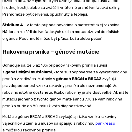
rozšírila do 4 až 9 lymfatických uzlín (v oblasti podpazušia alebo
hrudnej kosti), alebo sa zväčšili vnútorné prsné lymfatické uzliny.
Prsník môže byť červenší, opuchnutý a teplejší.
Štádium 4
– v tomto prípade hovoríme o metastatickej rakovine.
Nádor sa rozšíril do lymfatických uzlín a metastázoval do ďalších
orgánov. Postihnuté môžu byť pľúca, koža alebo pečeň.
Rakovina prsníka – génové mutácie
Odhaduje sa, že 5 až 10% prípadov rakoviny prsníka súvisí
s
genetickými mutáciami
, ktoré sú zodpovedné za výskyt rakoviny
prsníka v rodinách. Mutácie v
génoch BRCA1 a BRCA2
zvyšujú
pravdepodobnosť vzniku rakoviny prsníka ale neznamenajú, že
rakovinu istotne dostanete. Riziko rakoviny je ale dosť veľké. Ak máte
mutáciu jedného z týchto génov, máte šancu 7:10 že vám rakovina
prsníka bude do 80. roku života diagnostikovaná.
Mutácie génov BRCA1 a BRCA2 zvyšujú aj riziko vzniku rakoviny
vaječníkov u žien a u mužov sa spájajú s rakovinou
pankreasu
a mužskou rakovinou prsníka.