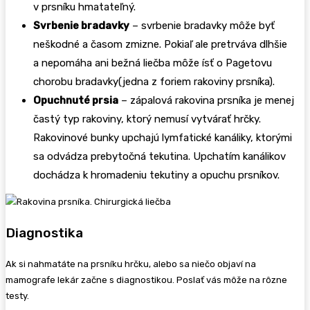
v prsníku hmatateľný.
Svrbenie bradavky
– svrbenie bradavky môže byť
neškodné a časom zmizne. Pokiaľ ale pretrváva dlhšie
a nepomáha ani bežná liečba môže ísť o Pagetovu
chorobu bradavky(jedna z foriem rakoviny prsníka).
Opuchnuté prsia
– zápalová rakovina prsníka je menej
častý typ rakoviny, ktorý nemusí vytvárať hrčky.
Rakovinové bunky upchajú lymfatické kanáliky, ktorými
sa odvádza prebytočná tekutina. Upchatím kanálikov
dochádza k hromadeniu tekutiny a opuchu prsníkov.
Diagnostika
Ak si nahmatáte na prsníku hrčku, alebo sa niečo objaví na
mamografe lekár začne s diagnostikou. Poslať vás môže na rôzne
testy.