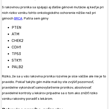
S rakovinou prsníka sa spájajú aj ďalšie génové mutácie aj keď je pri
nich riziko vzniku tohto onkologického ochorenie nižšie než pri
génoch
BRCA
. Patria sem gény
PTEN
ATM
CHEK2
CDH1
TP53
STK11
PALB2
Riziko, že sa u vás rakovina prsníka rozvinie je síce väčšie ale nie je to
pravidlo. Pokiaľ takýto gén máte mali by ste zvýšiť pozornosť,
pravidelne vykonávať samovyšetrenie prsníkov, absolvovať
pravidelné kontroly u lekárov prípadne sa o tom ako znížiť riziko
vzniku rakoviny poradiť s lekárom.