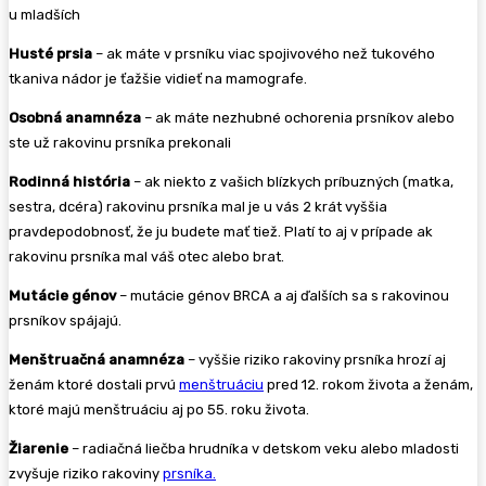
u mladších
Husté prsia
– ak máte v prsníku viac spojivového než tukového
tkaniva nádor je ťažšie vidieť na mamografe.
Osobná anamnéza
– ak máte nezhubné ochorenia prsníkov alebo
ste už rakovinu prsníka prekonali
Rodinná história
– ak niekto z vašich blízkych príbuzných (matka,
sestra, dcéra) rakovinu prsníka mal je u vás 2 krát vyššia
pravdepodobnosť, že ju budete mať tiež. Platí to aj v prípade ak
rakovinu prsníka mal váš otec alebo brat.
Mutácie génov
– mutácie génov BRCA a aj ďalších sa s rakovinou
prsníkov spájajú.
Menštruačná anamnéza
– vyššie riziko rakoviny prsníka hrozí aj
ženám ktoré dostali prvú
menštruáciu
pred 12. rokom života a ženám,
ktoré majú menštruáciu aj po 55. roku života.
Žiarenie
– radiačná liečba hrudníka v detskom veku alebo mladosti
zvyšuje riziko rakoviny
prsníka.