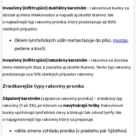
Invazívny (infiltrujúci) duktálny karcinóm
– rakovinové bunky sa
dostali aj mimo mliekovodov a napadli aj okolité tkanivo. Ide
o najbežnejší typ rakoviny prsníka, ktorý predstavuje až 80%
všetkých prípadov.
Okrem lymfatických uzlín metastázuje do pľúc,
mozgu
,
pečene a kostí.
Invazívny (infiltrujúci) lobulárny karcinóm
– rakovina sa dostala
mimo mliečnych žliaz a zasiahla aj okolité tkanivo. Tento typ rakoviny
predstavuje cca 10% všetkých prípadov rakoviny.
Zriedkavejšie typy rakoviny prsníka
Zápalový karcinóm
(zápalová rakoviny prsníka) – zriedkavý typ
rakoviny (1 až 3%), pri ktorom sa
nevytvárajú hrčky
. Rakovinové
bunky upchávajú lymfatické cievy a blokujú tak odvod lymfy. Ide
o najagresívnejší typ rakoviny ktorý sa prejavuje:
náhla zmena vzhľadu prsníka (v priebehu pár týždňov)