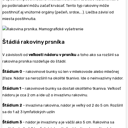
po poškriabaní môžu začať krvácať. Tento typ rakoviny môže
postihnúť aj vnútorné orgány (pečeň, srdce,…). Liečba závisí od
miesta postihnutia.
Štádiá rakoviny prsníka
V závislosti od
veľkosti nádoru v prsníku
a toho ako sa rozšíril sa
rakovina prsníka rozdeľuje do štádií.
Štádium 0
– rakovinové bunky sú len v mliekovode alebo mliečnej
žľaze. Nádor sa nerozšíril na okolité tkanivo. Ide o neinvazívny nádor.
Štádium 1
– rakovinové bunky sa dostali okolitého tkaniva. Veľkosť
nádoru je cca 2 cm a ide už o invazívnu rakovinu.
Štádium 2
– invazívna rakovina, nádor je veľký od 2 do 5 cm. Rozšíril
sa do 1 až 3 lymfatických uzlín
Štádium 3
– nádor je invazívny a je väčší ako 5 cm. Rakovina sa