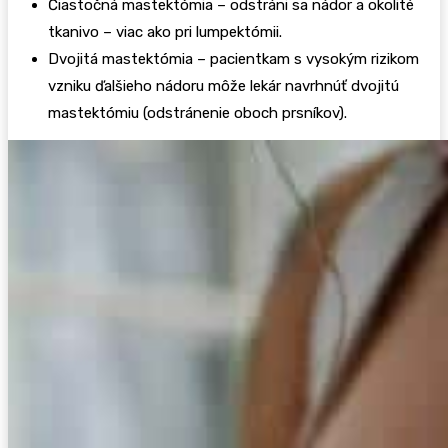
Čiastočná mastektómia – odstráni sa nádor a okolité
tkanivo – viac ako pri lumpektómii.
Dvojitá mastektómia – pacientkam s vysokým rizikom
vzniku ďalšieho nádoru môže lekár navrhnúť dvojitú
mastektómiu (odstránenie oboch prsníkov).