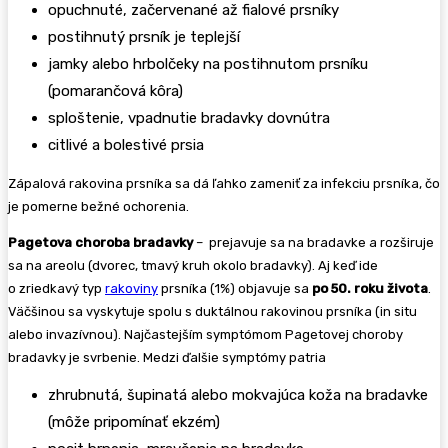
opuchnuté, začervenané až fialové prsníky
postihnutý prsník je teplejší
jamky alebo hrbolčeky na postihnutom prsníku
(pomarančová kôra)
sploštenie, vpadnutie bradavky dovnútra
citlivé a bolestivé prsia
Zápalová rakovina prsníka sa dá ľahko zameniť za infekciu prsníka, čo
je pomerne bežné ochorenia.
Pagetova choroba bradavky
– prejavuje sa na bradavke a rozširuje
sa na areolu (dvorec, tmavý kruh okolo bradavky). Aj keď ide
o zriedkavý typ
rakoviny
prsníka (1%) objavuje sa
po 50. roku života
.
Väčšinou sa vyskytuje spolu s duktálnou rakovinou prsníka (in situ
alebo invazívnou). Najčastejším symptómom Pagetovej choroby
bradavky je svrbenie. Medzi ďalšie symptómy patria
zhrubnutá, šupinatá alebo mokvajúca koža na bradavke
(môže pripomínať ekzém)