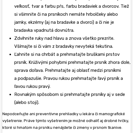
veľkosť, tvar a farbu pŕs, farbu bradaviek a dvorcov. Tiež
si všimnite či na prsníkoch nemáte hrbolčeky alebo
jamky, ekzémy (aj na bradavke a dvorci) a či nie je
bradavka vpadnutá dovnútra.
Zdvihnite ruky nad hlavu a znova všetko prezrite.
Všímajte si či vám z bradavky nevyteká tekutina.
Ľahnite si na chrbát a prehmatajte bruškami prstov
prsník. Krúživými pohybmi prehmatajte prsník zhora dole,
sprava doľava. Prehmatajte aj oblasť medzi prsníkmi
a podpazušie. Pravou rukou prehmatajte ľavý prsník a
ľavou rukou pravý.
Rovnakým spôsobom si prehmatajte prsníky aj v sede
(alebo stoji).
Nepodceňujte ani preventívne prehliadky u lekára či mamografické
vyšetrenie. Práve týmto vyšetrením je možné odhaliť aj drobné hrčky,
ktoré si hmatom na prsníku nenájdete či zmeny v prsnom tkanive.