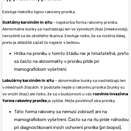
Existuje niekoľko typov rakoviny prsníka.
Duktálny karcinóm in situ
– najskoršia forma rakoviny prsníka.
Abnormálne bunky sa nachádzajú len vo vývodoch žliaz (mliekovody),
nerozšírili sa do okolitého tkaniva. Existuje riziko, že sa rozšíria ďalej,
preto je dôležité začať čo najskôr s liečbou.
Hrčka na prsníku v tomto štádiu nie je hmatateľná, preto
sa často na abnormality v prsníku príde pri
mamografickom vyšetrení.
Lobulárny karcinóm in situ
– abnormálne bunky sa nachádzajú len
v mliečnych žľazách. V podstate nejde o rakovinu prsníka (bunky sú
vo vnútri žliaz) ale riziko, že sa v budúcnosti u vás
rozvinie invazívna
forma rakoviny prsníka
je vyššie. Môže postihnúť oba prsníky.
Táto forma rakoviny sa nemusí zobraziť ani na
mamografickom vyšetrení. Často sa na ňu príde náhodou
pri diagnostikovaní iných ochorení prsníka (pri biopsii).