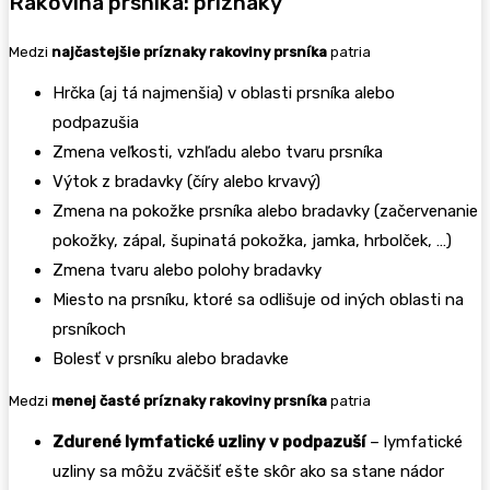
Rakovina prsníka: príznaky
Medzi
najčastejšie príznaky rakoviny prsníka
patria
Hrčka (aj tá najmenšia) v oblasti prsníka alebo
podpazušia
Zmena veľkosti, vzhľadu alebo tvaru prsníka
Výtok z bradavky (číry alebo krvavý)
Zmena na pokožke prsníka alebo bradavky (začervenanie
pokožky, zápal, šupinatá pokožka, jamka, hrbolček, …)
Zmena tvaru alebo polohy bradavky
Miesto na prsníku, ktoré sa odlišuje od iných oblasti na
prsníkoch
Bolesť v prsníku alebo bradavke
Medzi
menej časté príznaky rakoviny prsníka
patria
Zdurené lymfatické uzliny v podpazuší
– lymfatické
uzliny sa môžu zväčšiť ešte skôr ako sa stane nádor