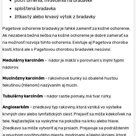
pocit brnenia, mravčenia na bradavke
sploštená bradavka
žltkastý alebo krvavý výtok z bradavky
Pagetove ochorenie bradavky je ľahké zameniť za kožné ochorenie.
Ak nezaberá bežná liečba na kožné ochorenie je dobré zamerať sa
na možnosť rozvoja tohto ochorenia. Existuje aj Pagetova choroba
kostí, ktorá ale s Pagetovou chorobou bradaviek nesúvisí.
Medulárny karcinóm
– nádor je mäkší v porovnaní s inými typmi
nádorov.
Mucinózny karcinóm
– rakovinové bunky sú obalené hustou
tekutinou (hlienom) nazývaním aj mucín.
Tubulárny karcinóm
– nádor rastie pomaly, má tvar rúrky.
Angiosarkóm
– zriedkavý typ rakoviny, ktorá vzniká vo výstelke
krvných ciev alebo lymfatických ciest. Prejaviť sa môže kdekoľvek na
tele. Najčastejšie sa vyskytne na pokožke na krku alebo hlave.
Zriedkavo sa môže vytvoriť aj na prsiach. Prejavuje sa podráždením
a opuchom postihnutého miesta, modrinami a/alebo léziami, ktoré