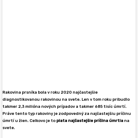
Rakovina prsníka bola v roku 2020 najčastejšie
diagnostikovanou rakovinou na svete. Len v tom roku pribudlo
takmer 2,3 milióna nových prípadov a takmer 685 tisíc úmrtí.
Práve tento typ rakoviny je zodpovedný za najčastejšiu príčinu
úmrtí u žien. Celkovo je to
piata najčastejšie príčina úmrtia
na
svete.