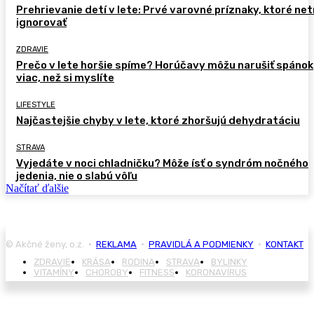
Prehrievanie detí v lete: Prvé varovné príznaky, ktoré ne
ignorovať
ZDRAVIE
Prečo v lete horšie spíme? Horúčavy môžu narušiť spánok
viac, než si myslíte
LIFESTYLE
Najčastejšie chyby v lete, ktoré zhoršujú dehydratáciu
STRAVA
Vyjedáte v noci chladničku? Môže ísť o syndróm nočného
jedenia, nie o slabú vôľu
Načítať ďalšie
© Akčné ženy, o.z. •
REKLAMA
•
PRAVIDLÁ A PODMIENKY
•
KONTAKT
ZDRAVIE
KRÁSA
RODINA
STRAVA
BYLINKY
VITAMÍNY
CHOROBY
FITNESS
KORONAVÍRUS