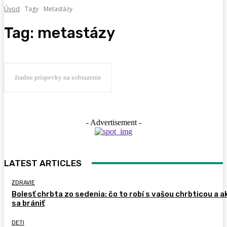
Úvod
Tagy
Metastázy
Tag:
metastázy
žiadne príspevky na zobrazenie
- Advertisement -
LATEST ARTICLES
ZDRAVIE
Bolesť chrbta zo sedenia: čo to robí s vašou chrbticou a a
sa brániť
DETI