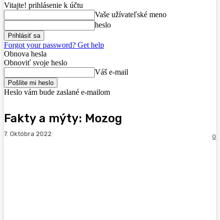
Vitajte! prihlásenie k účtu
Vaše užívateľské meno
heslo
Forgot your password? Get help
Obnova hesla
Obnoviť svoje heslo
Váš e-mail
Heslo vám bude zaslané e-mailom
Fakty a mýty: Mozog
7. Októbra 2022
0