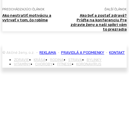
PREDCHÁDZAJÚCI ČLÁNOK
ĎALŠÍ ČLÁNOK
Ako nestratiť motiváciu a
Ako byť a zostať zdravá?
vytrvať v tom, čo robíme
Príďte na konferenciu Pre
zdravie ženy a naši spíkri vám
to prezradia
© Akčné ženy, o.z. •
REKLAMA
•
PRAVIDLÁ A PODMIENKY
•
KONTAKT
ZDRAVIE
KRÁSA
RODINA
STRAVA
BYLINKY
VITAMÍNY
CHOROBY
FITNESS
KORONAVÍRUS