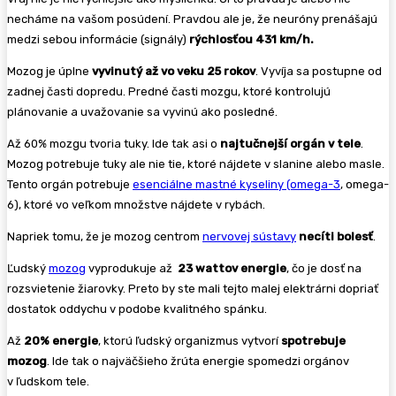
necháme na vašom posúdení. Pravdou ale je, že neuróny prenášajú
medzi sebou informácie (signály)
rýchlosťou 431 km/h.
Mozog je úplne
vyvinutý až vo veku 25 rokov
. Vyvíja sa postupne od
zadnej časti dopredu. Predné časti mozgu, ktoré kontrolujú
plánovanie a uvažovanie sa vyvinú ako posledné.
Až 60% mozgu tvoria tuky. Ide tak asi o
najtučnejší orgán v tele
.
Mozog potrebuje tuky ale nie tie, ktoré nájdete v slanine alebo masle.
Tento orgán potrebuje
esenciálne mastné kyseliny (omega-3
, omega-
6), ktoré vo veľkom množstve nájdete v rybách.
Napriek tomu, že je mozog centrom
nervovej sústavy
necíti bolesť
.
Ľudský
mozog
vyprodukuje až
23 wattov energie
, čo je dosť na
rozsvietenie žiarovky. Preto by ste mali tejto malej elektrárni dopriať
dostatok oddychu v podobe kvalitného spánku.
Až
20% energie
, ktorú ľudský organizmus vytvorí
spotrebuje
mozog
. Ide tak o najväčšieho žrúta energie spomedzi orgánov
v ľudskom tele.