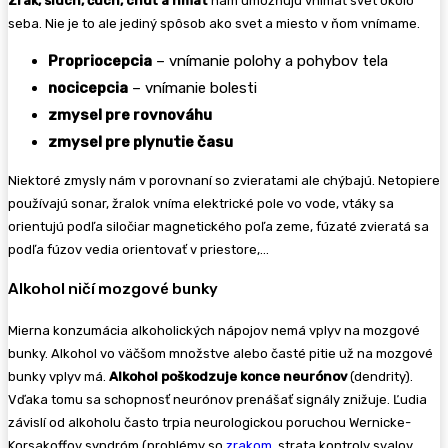
Zrak, sluch, čuch, chuť a hmat
nám umožňujú vnímať svet okolo
seba. Nie je to ale jediný spôsob ako svet a miesto v ňom vnímame.
Propriocepcia
– vnímanie polohy a pohybov tela
nocicepcia
– vnímanie bolesti
zmysel pre rovnováhu
zmysel pre plynutie času
Niektoré zmysly nám v porovnaní so zvieratami ale chýbajú. Netopiere
používajú sonar, žralok vníma elektrické pole vo vode, vtáky sa
orientujú podľa siločiar magnetického poľa zeme, fúzaté zvieratá sa
podľa fúzov vedia orientovať v priestore,…
Alkohol ničí mozgové bunky
Mierna konzumácia alkoholických nápojov nemá vplyv na mozgové
bunky. Alkohol vo väčšom množstve alebo časté pitie už na mozgové
bunky vplyv má.
Alkohol poškodzuje konce neurónov
(dendrity).
Vďaka tomu sa schopnosť neurónov prenášať signály znižuje. Ľudia
závislí od alkoholu často trpia neurologickou poruchou Wernicke-
Korsakoffov syndróm (problémy so
zrakom
, strata kontroly svalov,