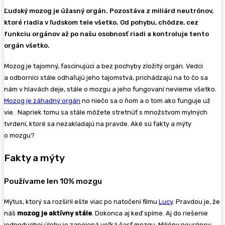
Ľudský mozog je úžasný orgán. Pozostáva z miliárd neutrónov,
ktoré riadia v ľudskom tele všetko. Od pohybu, chôdze, cez
funkciu orgánov až po našu osobnosť riadi a kontroluje tento
orgán všetko.
Mozog je tajomný, fascinujúci a bez pochyby zložitý orgán. Vedci
a odborníci stále odhaľujú jeho tajomstvá, prichádzajú na to čo sa
nám v hlavách deje, stále o mozgu a jeho fungovaní nevieme všetko.
Mozog je záhadný orgán
no niečo sa o ňom a o tom ako funguje už
vie. Napriek tomu sa stále môžete stretnúť s množstvom mylných
tvrdení, ktoré sa nezakladajú na pravde. Aké sú fakty a mýty
o mozgu?
Fakty a mýty
Používame len 10% mozgu
Mýtus, ktorý sa rozšíril ešte viac po natočení filmu
Lucy
. Pravdou je, že
náš
mozog je aktívny stále
. Dokonca aj keď spíme. Aj do riešenie
jednoduchej úlohy je zapojená veľká časť mozgu. Milióny neurónov