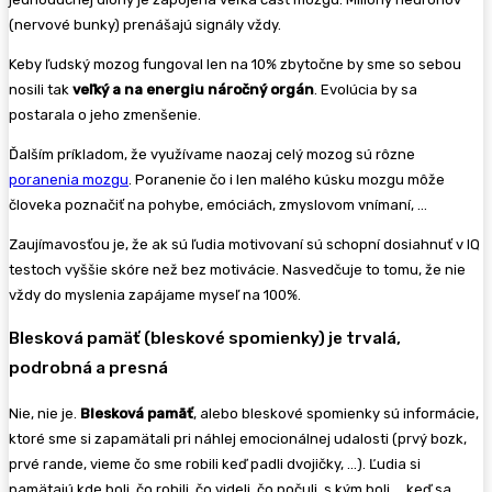
(nervové bunky) prenášajú signály vždy.
Keby ľudský mozog fungoval len na 10% zbytočne by sme so sebou
nosili tak
veľký a na energiu náročný orgán
. Evolúcia by sa
postarala o jeho zmenšenie.
Ďalším príkladom, že využívame naozaj celý mozog sú rôzne
poranenia mozgu
. Poranenie čo i len malého kúsku mozgu môže
človeka poznačiť na pohybe, emóciách, zmyslovom vnímaní, …
Zaujímavosťou je, že ak sú ľudia motivovaní sú schopní dosiahnuť v IQ
testoch vyššie skóre než bez motivácie. Nasvedčuje to tomu, že nie
vždy do myslenia zapájame myseľ na 100%.
Blesková pamäť (bleskové spomienky) je trvalá,
podrobná a presná
Nie, nie je.
Blesková pamäť
, alebo bleskové spomienky sú informácie,
ktoré sme si zapamätali pri náhlej emocionálnej udalosti (prvý bozk,
prvé rande, vieme čo sme robili keď padli dvojičky, …). Ľudia si
pamätajú kde boli, čo robili, čo videli, čo počuli, s kým boli,… keď sa