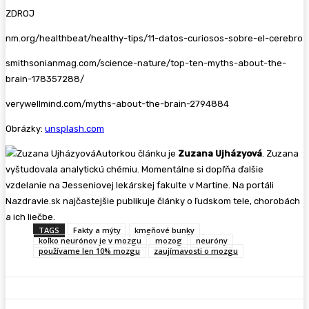
ZDROJ
nm.org/healthbeat/healthy-tips/11-datos-curiosos-sobre-el-cerebro
smithsonianmag.com/science-nature/top-ten-myths-about-the-
brain-178357288/
verywellmind.com/myths-about-the-brain-2794884
Obrázky:
unsplash.com
Autorkou článku je
Zuzana Ujházyová
. Zuzana
vyštudovala analytickú chémiu. Momentálne si dopľňa ďalšie
vzdelanie na Jesseniovej lekárskej fakulte v Martine. Na portáli
Nazdravie.sk najčastejšie publikuje články o ľudskom tele, chorobách
a ich liečbe.
TAGS
Fakty a mýty
kmeňové bunky
koľko neurónov je v mozgu
mozog
neuróny
používame len 10% mozgu
zaujímavosti o mozgu