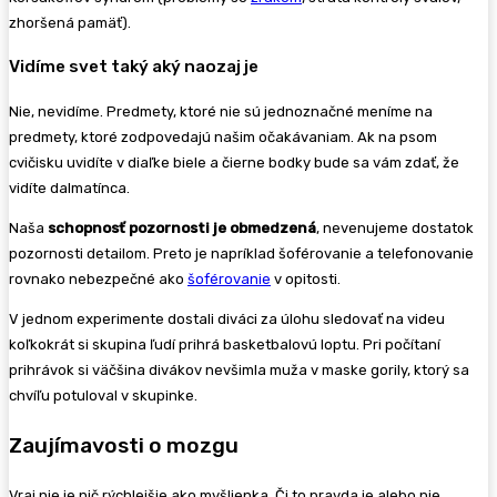
zhoršená pamäť).
Vidíme svet taký aký naozaj je
Nie, nevidíme. Predmety, ktoré nie sú jednoznačné meníme na
predmety, ktoré zodpovedajú našim očakávaniam. Ak na psom
cvičisku uvidíte v diaľke biele a čierne bodky bude sa vám zdať, že
vidíte dalmatínca.
Naša
schopnosť pozornosti je obmedzená
, nevenujeme dostatok
pozornosti detailom. Preto je napríklad šoférovanie a telefonovanie
rovnako nebezpečné ako
šoférovanie
v opitosti.
V jednom experimente dostali diváci za úlohu sledovať na videu
koľkokrát si skupina ľudí prihrá basketbalovú loptu. Pri počítaní
prihrávok si väčšina divákov nevšimla muža v maske gorily, ktorý sa
chvíľu potuloval v skupinke.
Zaujímavosti o mozgu
Vraj nie je nič rýchlejšie ako myšlienka. Či to pravda je alebo nie