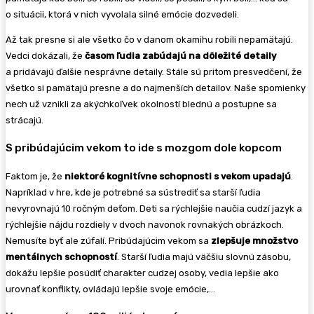
o situácii, ktorá v nich vyvolala silné emócie dozvedeli.
Až tak presne si ale všetko čo v danom okamihu robili nepamätajú.
Vedci dokázali, že
časom ľudia zabúdajú na dôležité detaily
a pridávajú ďalšie nesprávne detaily. Stále sú pritom presvedčení, že
všetko si pamätajú presne a do najmenších detailov. Naše spomienky
nech už vznikli za akýchkoľvek okolností blednú a postupne sa
strácajú.
S pribúdajúcim vekom to ide s mozgom dole kopcom
Faktom je, že
niektoré kognitívne schopnosti s vekom upadajú
.
Napríklad v hre, kde je potrebné sa sústrediť sa starší ľudia
nevyrovnajú 10 ročným deťom. Deti sa rýchlejšie naučia cudzí jazyk a
rýchlejšie nájdu rozdiely v dvoch navonok rovnakých obrázkoch.
Nemusíte byť ale zúfalí. Pribúdajúcim vekom sa
zlepšuje množstvo
mentálnych schopností
. Starší ľudia majú väčšiu slovnú zásobu,
dokážu lepšie posúdiť charakter cudzej osoby, vedia lepšie ako
urovnať konflikty, ovládajú lepšie svoje emócie,…