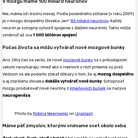
V mozgu máme 100 miliárd neurónov
Nie, máme ich trochu menej. Podľa posledného sčítanie (v roku 2009)
je v mozgu dospelého človeka „len“
85 miliárd neurónov
. Každý
neurón je schopný vytvoriť spojenie s ďalšími neurónmi. Takto môže
vzniknúť až cca
1 000 biliónov spojení
.
Počas života sa môžu vytvárať nové mozgové bunky
Áno. Dlhý čas sa verilo, že nové
mozgové bunky
sa s pribúdajúcim
vekom nevytvárajú. Hneď ako o niektoré z nich prídeme sú preč.
Vedcom sa ale podarilo získať dôkazy o tom, že aj
mozog dospelého
a aj staršieho človeka
dokáže vytvárať nové bunky
. Schopnosť
mozgu produkovať nové neuróny z
kmeňových buniek
sa nazýva
neurogenéza
.
Photo by
Robina Weermeijer
on
Unsplash
Máme päť zmyslov, ktorými vnímame svet okolo seba