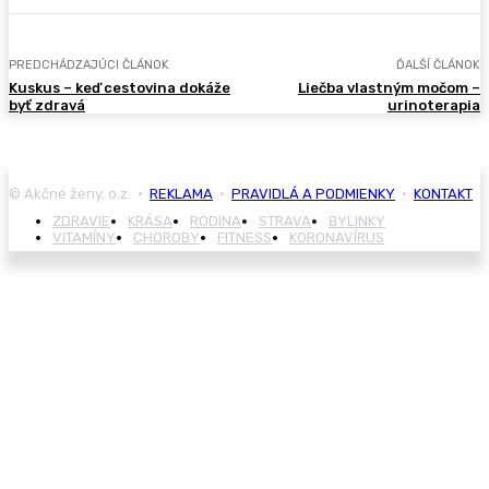
PREDCHÁDZAJÚCI ČLÁNOK
ĎALŠÍ ČLÁNOK
Kuskus – keď cestovina dokáže
Liečba vlastným močom –
byť zdravá
urinoterapia
© Akčné ženy, o.z. •
REKLAMA
•
PRAVIDLÁ A PODMIENKY
•
KONTAKT
ZDRAVIE
KRÁSA
RODINA
STRAVA
BYLINKY
VITAMÍNY
CHOROBY
FITNESS
KORONAVÍRUS