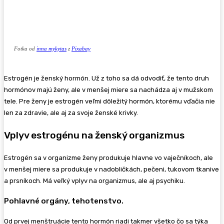
Fotka od
inna mykytas
z
Pixabay
Estrogén je ženský hormón. Už z toho sa dá odvodiť, že tento druh
hormónov majú ženy, ale v menšej miere sa nachádza aj v mužskom
tele. Pre ženy je estrogén veľmi dôležitý hormón, ktorému vďačia nie
len za zdravie, ale aj za svoje ženské krivky.
Vplyv estrogénu na ženský organizmus
Estrogén sa v organizme ženy produkuje hlavne vo vaječníkoch, ale
v menšej miere sa produkuje v nadobličkách, pečeni, tukovom tkanive
a prsníkoch. Má veľký vplyv na organizmus, ale aj psychiku.
Pohlavné orgány, tehotenstvo.
Od prvej menštruácie tento hormón riadi takmer všetko čo sa týka