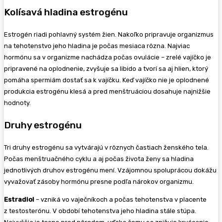
Kolísavá hladina estrogénu
Estrogén riadi pohlavný systém žien. Nakoľko pripravuje organizmus
na tehotenstvo jeho hladina je počas mesiaca rôzna. Najviac
hormónu sa v organizme nachádza počas ovulácie – zrelé vajíčko je
pripravené na oplodnenie, zvyšuje sa libido a tvorí sa aj hlien, ktorý
pomáha spermiám dostať sa k vajíčku. Keď vajíčko nie je oplodnené
produkcia estrogénu klesá a pred menštruáciou dosahuje najnižšie
hodnoty.
Druhy estrogénu
Tri druhy estrogénu sa vytvárajú v rôznych častiach ženského tela.
Počas menštruačného cyklu a aj počas života ženy sa hladina
jednotlivých druhov estrogénu mení. Vzájomnou spoluprácou dokážu
vyvažovať zásoby hormónu presne podľa nárokov organizmu.
Estradiol
– vzniká vo vaječníkoch a počas tehotenstva v placente
z testosterónu. V období tehotenstva jeho hladina stále stúpa.