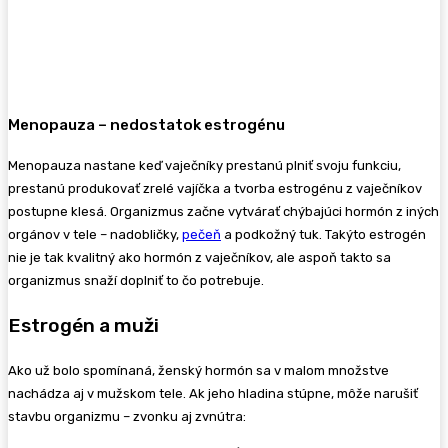
Menopauza – nedostatok estrogénu
Menopauza nastane keď vaječníky prestanú plniť svoju funkciu,
prestanú produkovať zrelé vajíčka a tvorba estrogénu z vaječníkov
postupne klesá. Organizmus začne vytvárať chýbajúci hormón z iných
orgánov v tele – nadobličky,
pečeň
a podkožný tuk. Takýto estrogén
nie je tak kvalitný ako hormón z vaječníkov, ale aspoň takto sa
organizmus snaží doplniť to čo potrebuje.
Estrogén a muži
Ako už bolo spomínaná, ženský hormón sa v malom množstve
nachádza aj v mužskom tele. Ak jeho hladina stúpne, môže narušiť
stavbu organizmu – zvonku aj zvnútra: