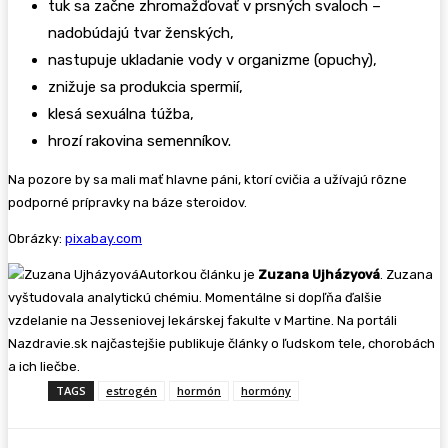
tuk sa začne zhromažďovať v prsných svaloch –
nadobúdajú tvar ženských,
nastupuje ukladanie vody v organizme (opuchy),
znižuje sa produkcia spermií,
klesá sexuálna túžba,
hrozí rakovina semenníkov.
Na pozore by sa mali mať hlavne páni, ktorí cvičia a užívajú rôzne
podporné prípravky na báze steroidov.
Obrázky:
pixabay.com
Autorkou článku je
Zuzana Ujházyová
. Zuzana
vyštudovala analytickú chémiu. Momentálne si dopľňa ďalšie
vzdelanie na Jesseniovej lekárskej fakulte v Martine. Na portáli
Nazdravie.sk najčastejšie publikuje články o ľudskom tele, chorobách
a ich liečbe.
TAGS
estrogén
hormón
hormóny