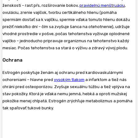
ženskosti – rast pŕs, rozširovanie bokov,
pravidelnú menštruáciu
,
ovuláciu, zrenie vajíčok, tvorbu certikálneho hlienu (pomáha
spermiám dostať sa k vajíčku, spermie vďaka tomuto hlienu dokážu
prežiť niekoľko dní – čím sa zvyšuje šanca na otehotnenie), udržuje
vhodné prostredie v pošve, počas tehotenstva vyživuje oplodnené
vajíčko – jednoducho pripravuje organizmus na tehotenstvo každý
mesiac. Počas tehotenstva sa stará o výživu a zdravý vývoj plodu.
Ochrana
Estrogén poskytuje ženám aj ochranu pred kardiovaskulárnymi
ochoreniami – hlavne pred
vysokým tlakom
a infarktom a tiež nás
chráni pred osteoporózou. Zvyšuje sexuálnu túžbu a tiež vplýva na
stav pokožky. Ktorá je vďaka nemu jemná, hebká a oproti mužskej
pokožke menej chlpatá. Estrogén zrýchľuje metabolizmus a pomáha
tak spaľovať tukové bunky.