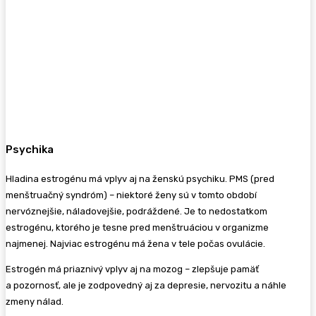
Psychika
Hladina estrogénu má vplyv aj na ženskú psychiku. PMS (pred
menštruačný syndróm) – niektoré ženy sú v tomto období
nervóznejšie, náladovejšie, podráždené. Je to nedostatkom
estrogénu, ktorého je tesne pred menštruáciou v organizme
najmenej. Najviac estrogénu má žena v tele počas ovulácie.
Estrogén má priaznivý vplyv aj na mozog – zlepšuje pamäť
a pozornosť, ale je zodpovedný aj za depresie, nervozitu a náhle
zmeny nálad.