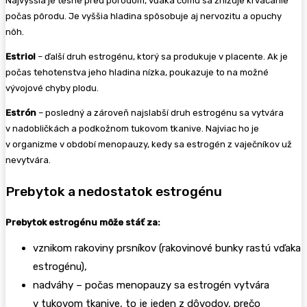
Najvyššia je tesne pred pôrodom, vďaka čomu sa znižuje krvácanie
počas pôrodu. Je vyššia hladina spôsobuje aj nervozitu a opuchy
nôh.
Estriol
– ďalší druh estrogénu, ktorý sa produkuje v placente. Ak je
počas tehotenstva jeho hladina nízka, poukazuje to na možné
vývojové chyby plodu.
Estrón
– posledný a zároveň najslabší druh estrogénu sa vytvára
v nadobličkách a podkožnom tukovom tkanive. Najviac ho je
v organizme v období menopauzy, kedy sa estrogén z vaječníkov už
nevytvára.
Prebytok a nedostatok estrogénu
Prebytok estrogénu môže stáť za:
vznikom rakoviny prsníkov (rakovinové bunky rastú vďaka
estrogénu),
nadváhy – počas menopauzy sa estrogén vytvára
v tukovom tkanive, to je jeden z dôvodov, prečo