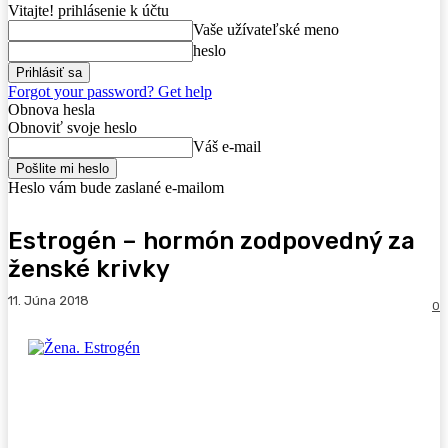
Vitajte! prihlásenie k účtu
Vaše užívateľské meno
heslo
Forgot your password? Get help
Obnova hesla
Obnoviť svoje heslo
Váš e-mail
Heslo vám bude zaslané e-mailom
Estrogén – hormón zodpovedný za
ženské krivky
11. Júna 2018
0