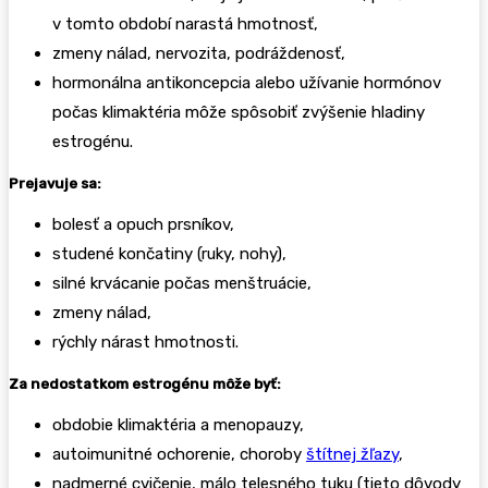
v tomto období narastá hmotnosť,
zmeny nálad, nervozita, podráždenosť,
hormonálna antikoncepcia alebo užívanie hormónov
počas klimaktéria môže spôsobiť zvýšenie hladiny
estrogénu.
Prejavuje sa:
bolesť a opuch prsníkov,
studené končatiny (ruky, nohy),
silné krvácanie počas menštruácie,
zmeny nálad,
rýchly nárast hmotnosti.
Za nedostatkom estrogénu môže byť:
obdobie klimaktéria a menopauzy,
autoimunitné ochorenie, choroby
štítnej žľazy
,
nadmerné cvičenie, málo telesného tuku (tieto dôvody