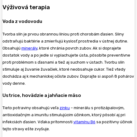
Výživová terapia
Voda z vodovodu
Tvorba slín je prvou obrannou líniou proti chorobám ďasien. Sliny
odstraňujú baktérie a zmierňujú kyslosť prostredia v ústnej dutine.
Obsahujú
minerály
, ktoré chránia povrch zubov. Ak si doprajete
dostatok vody a po jedle si vyplachujete ústa, pôsobíte preventívne
proti problémom s ďasnami a tiež aj suchom v ústach. Tvorbu slín
stimuluje aj žuvanie žuvačiek, ktoré neobsahuje cukor. Tiež vtedy
dochádza aj k mechanickej očiste zubov. Doprajte si aspoň 8 pohárov
vody denne.
Ustrice, hovädzie a jahňacie mäso
Tieto potraviny obsahujú veľa
zinku
– minerálu s protizápalovým,
antioxidačným a imunitu stimulujúcim účinkom, ktorý pôsobí aj pri
infekciách ďasien. Vďaka prítomnosti
vitamínu B6
sa pozitívny účinok
tejto stravy ešte zvyšuje.