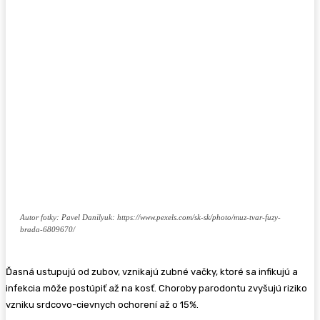
Autor fotky: Pavel Danilyuk: https://www.pexels.com/sk-sk/photo/muz-tvar-fuzy-
brada-6809670/
Ďasná ustupujú od zubov, vznikajú zubné vačky, ktoré sa infikujú a
infekcia môže postúpiť až na kosť. Choroby parodontu zvyšujú riziko
vzniku srdcovo-cievnych ochorení až o 15%.