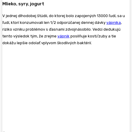
Mlieko, syry, jogurt
V jednej dlhodobej štúdii, do ktorej bolo zapojených 13000 ľudí, sa u
ľudí, ktorí konzumovali len 1/2 odporúčanej dennej dávky
vápnika
,
riziko vzniku problémov s ďasnami zdvojnásobilo. Vedci dedukujú
tento výsledok tým, že zrejme
vápnik
posilňuje kosti/zuby a tie
dokážu lepšie odolať vplyvom škodlivých baktérií.