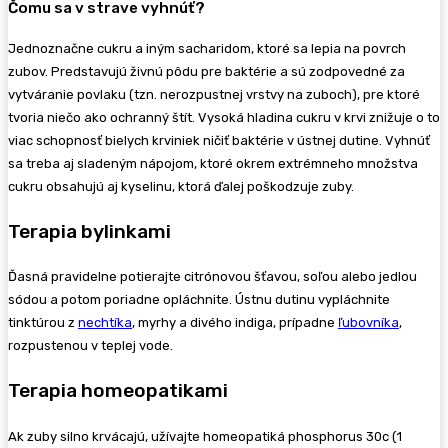
Čomu sa v strave vyhnúť?
Jednoznačne cukru a iným sacharidom, ktoré sa lepia na povrch
zubov. Predstavujú živnú pôdu pre baktérie a sú zodpovedné za
vytváranie povlaku (tzn. nerozpustnej vrstvy na zuboch), pre ktoré
tvoria niečo ako ochranný štít. Vysoká hladina cukru v krvi znižuje o to
viac schopnosť bielych krviniek ničiť baktérie v ústnej dutine. Vyhnúť
sa treba aj sladeným nápojom, ktoré okrem extrémneho množstva
cukru obsahujú aj kyselinu, ktorá ďalej poškodzuje zuby.
Terapia bylinkami
Ďasná pravidelne potierajte citrónovou šťavou, soľou alebo jedlou
sódou a potom poriadne opláchnite. Ústnu dutinu vypláchnite
tinktúrou z
nechtíka
, myrhy a divého indiga, prípadne
ľubovníka
,
rozpustenou v teplej vode.
Terapia homeopatikami
Ak zuby silno krvácajú, užívajte homeopatiká phosphorus 30c (1