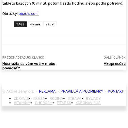
tabletu každých 10 minút, potom každú hodinu alebo podľa potreby).
Obrázky:
pexels.com
TAGS
ďasná
zápal
PREDCHÁDZAJÚCI ČLÁNOK
ĎALŠÍ ČLÁNOK
Nesnažia sa vám vetry niečo
Akupresúra
povedať?
© Akčné ženy, o.z. •
REKLAMA
•
PRAVIDLÁ A PODMIENKY
•
KONTAKT
ZDRAVIE
KRÁSA
RODINA
STRAVA
BYLINKY
VITAMÍNY
CHOROBY
FITNESS
KORONAVÍRUS