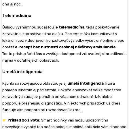
dňa aj noci.
Telemedicína
Ďalšou významnou súčasťou je
telemedicína
, teda poskytovanie
zdravotnej starostlivosti na diaľku. Pacienti môžu komunikovať s
lekárom cez videohovor, konzultovať výsledky vyšetrení online alebo
dostať
e-recept bez nutnosti osobnej návštevy ambulancie
.
Tento prístup šetrí čas a zvyšuje dostupnosť zdravotnej starostlivosti,
najmä v odľahlejších oblastiach.
Umelá inteligencia
Rýchlo sa rozvíjajúcou oblasťou je aj
umelá inteligencia
, ktorá
pomáha lekárom aj pacientom. Dokáže analyzovať veľké množstvo
zdravotných údajov, pomáha pri včasnom odhalení rizík alebo
podporuje presnejšiu diagnostiku. V niektorých prípadoch už dnes
funguje ako podpora pri rozhodovaní lekára.
Príklad zo života:
Smart hodinky vás môžu upozorniť na
nezvyčajne vysoký tep počas pokoja, mobilná aplikácia vám dlhodobo