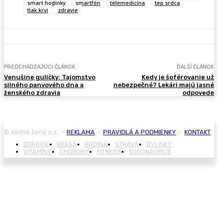
smart hodinky
smartfón
telemedicína
tep srdca
tlak krvi
zdravie
PREDCHÁDZAJÚCI ČLÁNOK
ĎALŠÍ ČLÁNOK
Venušine guličky: Tajomstvo
Kedy je šoférovanie už
silného panvového dna a
nebezpečné? Lekári majú jasné
ženského zdravia
odpovede
© Akčné ženy, o.z. •
REKLAMA
•
PRAVIDLÁ A PODMIENKY
•
KONTAKT
ZDRAVIE
KRÁSA
RODINA
STRAVA
BYLINKY
VITAMÍNY
CHOROBY
FITNESS
KORONAVÍRUS