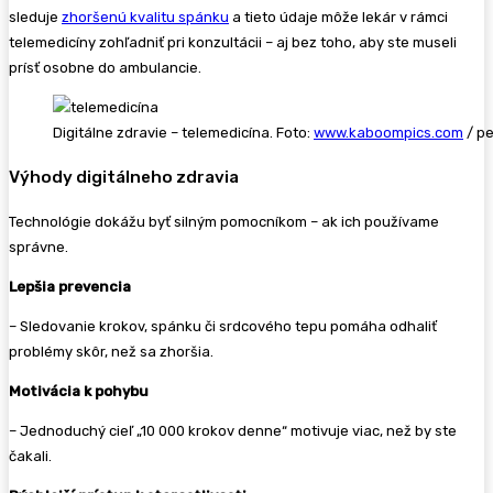
sleduje
zhoršenú kvalitu spánku
a tieto údaje môže lekár v rámci
telemedicíny zohľadniť pri konzultácii – aj bez toho, aby ste museli
prísť osobne do ambulancie.
Digitálne zdravie – telemedicína. Foto:
www.kaboompics.com
/ pe
Výhody digitálneho zdravia
Technológie dokážu byť silným pomocníkom – ak ich používame
správne.
Lepšia prevencia
– Sledovanie krokov, spánku či srdcového tepu pomáha odhaliť
problémy skôr, než sa zhoršia.
Motivácia k pohybu
– Jednoduchý cieľ „10 000 krokov denne“ motivuje viac, než by ste
čakali.