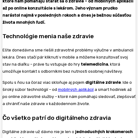
ktoré nám pomáhajú starať sa o zdravie – od mobilných aplikácií
až po online konzultácie s lekárom. Jeho význam prudko
narástol najmä v posledných rokoch a dnes je bežnou súčasťou
života mnohých ľudí.
Technológie menia naše zdravie
Ešte donedávna sme riešili zdravotné problémy výlučne v ambulancii
lekára. Dnes stačí pár kliknutí v mobile a môžeme konzultovať svoj
stav na diaľku – práve tu vstupuje do hry
telemedicína
, ktorá
umožňuje kontakt s odborníkmi bez nutnosti osobnej návštevy.
Spolu s ňou sa čoraz viac skloňuje aj pojem
digitálne zdravie
. Ide o
široký súbor technológií – od
mobilných aplikácií
a smart hodiniek až
po online zdravotné služby – ktoré nám pomáhajú sledovať, zlepšovať
a chrániť naše zdravie v každodennom živote.
Čo všetko patrí do digitálneho zdravia
Digitálne zdravie už dávno nie je len o
jednoduchých krokomeroch