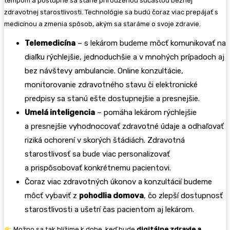
tempom a postupne sa stane prirodzenou súčasťou bežnej
zdravotnej starostlivosti. Technológie sa budú čoraz viac prepájať s
medicínou a zmenia spôsob, akým sa staráme o svoje zdravie.
Telemedicína
– s lekárom budeme môcť komunikovať na
diaľku rýchlejšie, jednoduchšie a v mnohých prípadoch aj
bez návštevy ambulancie. Online konzultácie,
monitorovanie zdravotného stavu či elektronické
predpisy sa stanú ešte dostupnejšie a presnejšie.
Umelá inteligencia
– pomáha lekárom rýchlejšie
a presnejšie vyhodnocovať zdravotné údaje a odhaľovať
riziká ochorení v skorých štádiách. Zdravotná
starostlivosť sa bude viac personalizovať
a prispôsobovať konkrétnemu pacientovi.
Čoraz viac zdravotných úkonov a konzultácií budeme
môcť vybaviť z
pohodlia domova
, čo zlepší dostupnosť
starostlivosti a ušetrí čas pacientom aj lekárom.
Možno sa tak blížime k dobe, keď bude
digitálne zdravie a