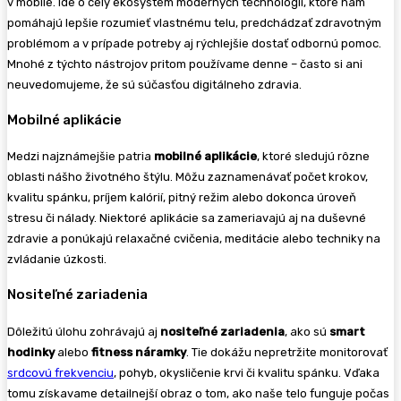
v mobile. Ide o celý ekosystém moderných technológií, ktoré nám
pomáhajú lepšie rozumieť vlastnému telu, predchádzať zdravotným
problémom a v prípade potreby aj rýchlejšie dostať odbornú pomoc.
Mnohé z týchto nástrojov pritom používame denne – často si ani
neuvedomujeme, že sú súčasťou digitálneho zdravia.
Mobilné aplikácie
Medzi najznámejšie patria
mobilné aplikácie
, ktoré sledujú rôzne
oblasti nášho životného štýlu. Môžu zaznamenávať počet krokov,
kvalitu spánku, príjem kalórií, pitný režim alebo dokonca úroveň
stresu či nálady. Niektoré aplikácie sa zameriavajú aj na duševné
zdravie a ponúkajú relaxačné cvičenia, meditácie alebo techniky na
zvládanie úzkosti.
Nositeľné zariadenia
Dôležitú úlohu zohrávajú aj
nositeľné zariadenia
, ako sú
smart
hodinky
alebo
fitness náramky
. Tie dokážu nepretržite monitorovať
srdcovú frekvenciu
, pohyb, okysličenie krvi či kvalitu spánku. Vďaka
tomu získavame detailnejší obraz o tom, ako naše telo funguje počas