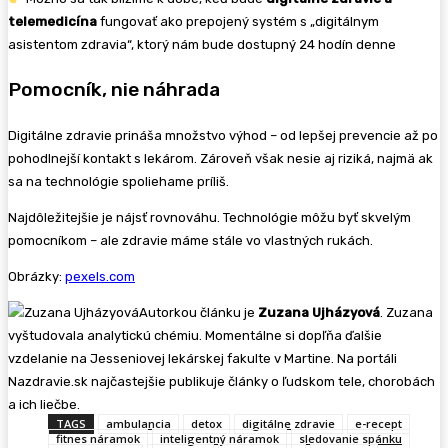
telemedicína
fungovať ako prepojený systém s „digitálnym
asistentom zdravia“, ktorý nám bude dostupný 24 hodín denne
Pomocník, nie náhrada
Digitálne zdravie prináša množstvo výhod – od lepšej prevencie až po
pohodlnejší kontakt s lekárom. Zároveň však nesie aj riziká, najmä ak
sa na technológie spoliehame príliš.
Najdôležitejšie je nájsť rovnováhu. Technológie môžu byť skvelým
pomocníkom – ale zdravie máme stále vo vlastných rukách.
Obrázky:
pexels.com
Autorkou článku je
Zuzana Ujházyová
. Zuzana
vyštudovala analytickú chémiu. Momentálne si dopľňa ďalšie
vzdelanie na Jesseniovej lekárskej fakulte v Martine. Na portáli
Nazdravie.sk najčastejšie publikuje články o ľudskom tele, chorobách
a ich liečbe.
TAGS
ambulancia
detox
digitálne zdravie
e-recept
fitnes náramok
inteligentný náramok
sledovanie spánku