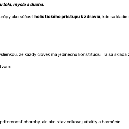
u tela, mysle a ducha.
urópy ako súčasť
holistického prístupu k zdraviu
, kde sa kladi
yšlienkou, že každý človek má jedinečnú konštitúciu. Tá sa skladá
ctvom:
rítomnosť choroby, ale ako stav celkovej vitality a harmónie.