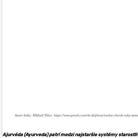
Autor fotky: Mikhail Nilov: https://www.pexels.com/sk-sk/photo/osoba-clovek-ruky-ze
Ajurvéda (Ayurveda) patrí medzi najstaršie systémy starostliv