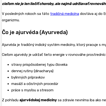
cieľom nie je len liečiť choroby, ale najmä udržiavať rovnováh
V posledných rokoch sa táto
tradičná medicína
dostáva aj do E
organizmu.
Čo je ajurvéda (Ayurveda)
Ajurvéda je tradičný indický systém medicíny, ktorý pracuje s m
Cieľom ajurvédy je udržať tieto energie v rovnováhe prostrední
stravy prispôsobenej typu človeka
dennej rutiny (dinacharya)
bylinných prípravkov
masáží a očistných procedúr
práce s mysľou a stresom
Z pohľadu
ajurvédskej medicíny
sa zdravie nevníma iba ako nep