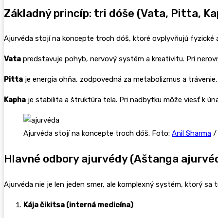
Základný princíp: tri dóše (Vata, Pitta, K
Ajurvéda stojí na koncepte troch dóš, ktoré ovplyvňujú fyzické a
Vata
predstavuje pohyb, nervový systém a kreativitu. Pri nero
Pitta
je energia ohňa, zodpovedná za metabolizmus a trávenie.
Kapha
je stabilita a štruktúra tela. Pri nadbytku môže viesť k
Ajurvéda stojí na koncepte troch dóš. Foto:
Anil Sharma
/
Hlavné odbory ajurvédy (Aštanga ajurvé
Ajurvéda nie je len jeden smer, ale komplexný systém, ktorý sa 
Kája čikitsa (interná medicína)