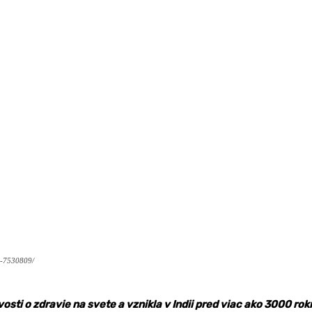
na-7530809/
osti o zdravie na svete a vznikla v Indii pred viac ako 3000 ro