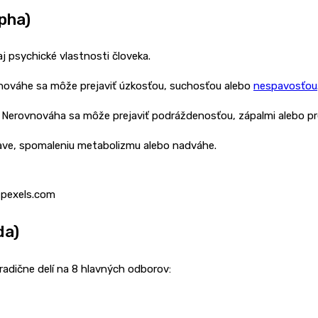
apha)
j psychické vlastnosti človeka.
vnováhe sa môže prejaviť úzkosťou, suchosťou alebo
nespavosťou
 Nerovnováha sa môže prejaviť podráždenosťou, zápalmi alebo pr
 únave, spomaleniu metabolizmu alebo nadváhe.
 pexels.com
da)
tradične delí na 8 hlavných odborov: