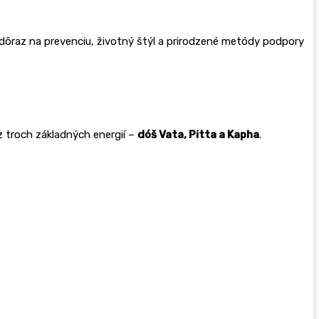
e dôraz na prevenciu, životný štýl a prirodzené metódy podpory
 z troch základných energií –
dóš Vata, Pitta a Kapha
.