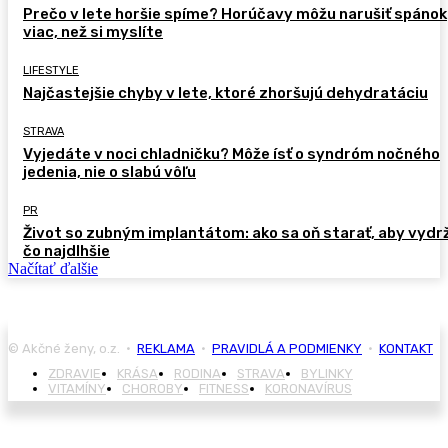
Prečo v lete horšie spíme? Horúčavy môžu narušiť spánok
viac, než si myslíte
LIFESTYLE
Najčastejšie chyby v lete, ktoré zhoršujú dehydratáciu
STRAVA
Vyjedáte v noci chladničku? Môže ísť o syndróm nočného
jedenia, nie o slabú vôľu
PR
Život so zubným implantátom: ako sa oň starať, aby vydr
čo najdlhšie
Načítať ďalšie
© Akčné ženy, o.z. •
REKLAMA
•
PRAVIDLÁ A PODMIENKY
•
KONTAKT
ZDRAVIE
KRÁSA
RODINA
STRAVA
BYLINKY
VITAMÍNY
CHOROBY
FITNESS
KORONAVÍRUS