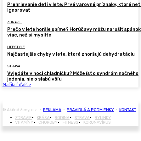
Prehrievanie detí v lete: Prvé varovné príznaky, ktoré ne
ignorovať
ZDRAVIE
Prečo v lete horšie spíme? Horúčavy môžu narušiť spánok
viac, než si myslíte
LIFESTYLE
Najčastejšie chyby v lete, ktoré zhoršujú dehydratáciu
STRAVA
Vyjedáte v noci chladničku? Môže ísť o syndróm nočného
jedenia, nie o slabú vôľu
Načítať ďalšie
© Akčné ženy, o.z. •
REKLAMA
•
PRAVIDLÁ A PODMIENKY
•
KONTAKT
ZDRAVIE
KRÁSA
RODINA
STRAVA
BYLINKY
VITAMÍNY
CHOROBY
FITNESS
KORONAVÍRUS