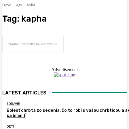
Úvod
Tagy
Kapha
Tag:
kapha
žiadne príspevky na zobrazenie
- Advertisement -
LATEST ARTICLES
ZDRAVIE
Bolesť chrbta zo sedenia: čo to robí s vašou chrbticou a a
sa brániť
DETI