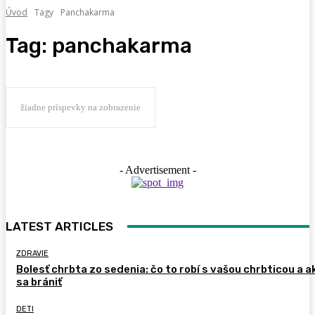
Úvod
Tagy
Panchakarma
Tag:
panchakarma
žiadne príspevky na zobrazenie
- Advertisement -
LATEST ARTICLES
ZDRAVIE
Bolesť chrbta zo sedenia: čo to robí s vašou chrbticou a a
sa brániť
DETI