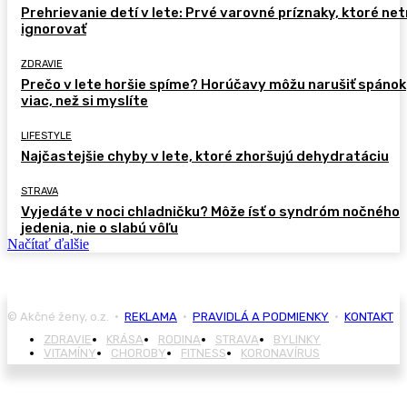
Prehrievanie detí v lete: Prvé varovné príznaky, ktoré ne
ignorovať
ZDRAVIE
Prečo v lete horšie spíme? Horúčavy môžu narušiť spánok
viac, než si myslíte
LIFESTYLE
Najčastejšie chyby v lete, ktoré zhoršujú dehydratáciu
STRAVA
Vyjedáte v noci chladničku? Môže ísť o syndróm nočného
jedenia, nie o slabú vôľu
Načítať ďalšie
© Akčné ženy, o.z. •
REKLAMA
•
PRAVIDLÁ A PODMIENKY
•
KONTAKT
ZDRAVIE
KRÁSA
RODINA
STRAVA
BYLINKY
VITAMÍNY
CHOROBY
FITNESS
KORONAVÍRUS