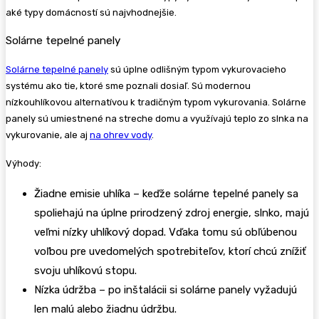
aké typy domácností sú najvhodnejšie.
Solárne tepelné panely
Solárne tepelné panely
sú úplne odlišným typom vykurovacieho
systému ako tie, ktoré sme poznali dosiaľ. Sú modernou
nízkouhlíkovou alternatívou k tradičným typom vykurovania. Solárne
panely sú umiestnené na streche domu a využívajú teplo zo slnka na
vykurovanie, ale aj
na ohrev vody
.
Výhody:
Žiadne emisie uhlíka – keďže solárne tepelné panely sa
spoliehajú na úplne prirodzený zdroj energie, slnko, majú
veľmi nízky uhlíkový dopad. Vďaka tomu sú obľúbenou
voľbou pre uvedomelých spotrebiteľov, ktorí chcú znížiť
svoju uhlíkovú stopu.
Nízka údržba – po inštalácii si solárne panely vyžadujú
len malú alebo žiadnu údržbu.