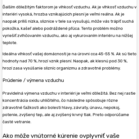
Ďalším dôležitým faktorom je vlhkosť vzduchu. Ak je vlhkosť vzduchu v
interiéri vysoká, hrozba vznikajúcich plesní je veľmi reálna. Ak je
naopak príliš nízka, sliznice v tele sa vysušujú, môže vás trápiť suchá
pokožka, kašeľ alebo podráždené pľúca. Tento problém možno
vyriešiť zvlhčovaním vzduchu, ako aj vykurovaním interiéru na nižšej
teplote.
Ideálna vlhkosť vašej domácnosti je na úrovni cca 45-55 %. Ak sú tieto
hodnoty nad 70 %, hrozí vznik plesní. Naopak, ak klesnú pod
30 %,
hrozí zasa vysúšanie slizníc organizmu a zdravotné problémy.
Prúdenie / výmena vzduchu
Pravidelná výmena vzduchu v interiéri je veľmi dôležitá. Bez nej rastie
koncentrácia oxidu uhličitého, čo následne spôsobuje rôzne
zdravotné ťažkosti ako bolesti hlavy, závraty, únavu, nepokoj,
potenie, zvýšený tep, ale aj zvýšený krvný tlak. Preto odporúčame
časté vetranie.
Ako môže vnútorné kúrenie ovplyvniť vaše