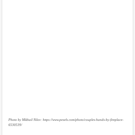
Photo by Mikhail Nilov: https://www.pexels.com/photo/couples-hands-by-fireplace-
6530539/