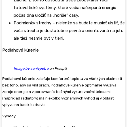
žiadnu. Z tohto dôvodu si treba zaobstarať také
fotovoltické systémy, ktoré vedia načerpanú energiu
počas dňa uložiť na „horšie“ časy.
Podmienky strechy – nielenže sa budete musieť uistiť, že
vaša strecha je dostatočne pevná a orientovaná na juh,
ale tiež nesmie byť v tieni.
Podlahové kúrenie
Image by senivpetro
on Freepik
Podlahové kúrenie zaisťuje komfortnú teplotu za všetkých okolností
bez toho, aby sa víril prach. Podlahové kúrenie optimálne využíva
zdroje energie a v porovnaní s bežnými vykurovacími telesami
(napríklad radiátory) má niekoľko významných výhod aj v oblasti
vplyvu na ľudské zdravie.
Výhody: