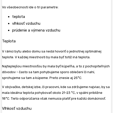
Vo všeobecnosti ide o tri parametre:
teplota
vlhkosť vzduchu
prúdenie a výmena vzduchu
Teplota
V rámci bytu alebo domu sa nedá hovoriť o jednotnej optimálnej
teplote. V každej miestnosti by mala byť totiž iná teplota.
Najteplejšou miestnosťou by mala byť kúpeľňa, a to z pochopiteľných
dôvodov – často sa tam pohybujeme sporo oblečení či nahí,
sprchujeme sa tam a kúpeme. Preto znesie aj 25°C.
V obývačke, detskej izbe, či pracovni, kde sa zdržujeme najviac, by sa
mala ideálna teplota pohybovať okolo 21-23 °C, v spálni približne
18°C. Tieto odporúčania však nemusia platiť pre každú domácnosť.
Vlhkosť vzduchu