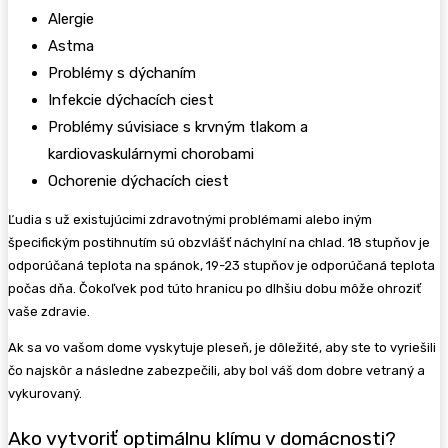
Alergie
Astma
Problémy s dýchaním
Infekcie dýchacích ciest
Problémy súvisiace s krvným tlakom a
kardiovaskulárnymi chorobami
Ochorenie dýchacích ciest
Ľudia s už existujúcimi zdravotnými problémami alebo iným
špecifickým postihnutím sú obzvlášť náchylní na chlad. 18 stupňov je
odporúčaná teplota na spánok, 19-23 stupňov je odporúčaná teplota
počas dňa. Čokoľvek pod túto hranicu po dlhšiu dobu môže ohroziť
vaše zdravie.
Ak sa vo vašom dome vyskytuje pleseň, je dôležité, aby ste to vyriešili
čo najskôr a následne zabezpečili, aby bol váš dom dobre vetraný a
vykurovaný.
Ako vytvoriť optimálnu klímu v domácnosti?