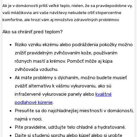
Ak je v domácnosti príliš veľké teplo, nielen, že sa pravdepodobne vy,
vaši miláčikovia ani vaše návštevy nebudete cítiť stopercentne
komfortne, ale hrozí vám aj množstvo zdravotných problémov.
Ako sa chrániť pred teplom?
Riziko vzniku ekzému alebo podráždenia pokožky možno
znížiť pravidelným zvlhčovaním kože, používaním
rôznych mastí a krémov. Pomôcť môže aj kúpa
zvlhčovača vzduchu.
Ak máte problémy s dýchaním, možno budete musieť
zvážiť alternatívu k vášmu vykurovaniu, ako sú
infračervené vykurovacie panely alebo
kvalitné
podlahové kúrenie
.
Presuňte sa do najchladnejšej miestnosti v domácnosti,
najmä v noci.
Pite pravidelne, udržujte telo chladné a hydratované.
Dajte si studenú sprchu alebo kúpeľ alebo si urobte