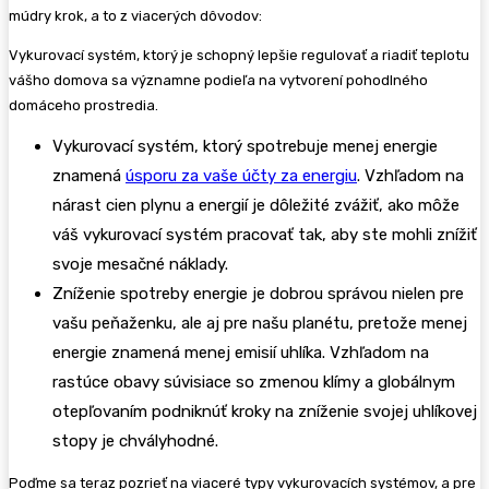
múdry krok, a to z viacerých dôvodov:
Vykurovací systém, ktorý je schopný lepšie regulovať a riadiť teplotu
vášho domova sa významne podieľa na vytvorení pohodlného
domáceho prostredia.
Vykurovací systém, ktorý spotrebuje menej energie
znamená
úsporu za vaše účty za energiu
. Vzhľadom na
nárast cien plynu a energií je dôležité zvážiť, ako môže
váš vykurovací systém pracovať tak, aby ste mohli znížiť
svoje mesačné náklady.
Zníženie spotreby energie je dobrou správou nielen pre
vašu peňaženku, ale aj pre našu planétu, pretože menej
energie znamená menej emisií uhlíka. Vzhľadom na
rastúce obavy súvisiace so zmenou klímy a globálnym
otepľovaním podniknúť kroky na zníženie svojej uhlíkovej
stopy je chvályhodné.
Poďme sa teraz pozrieť na viaceré typy vykurovacích systémov, a pre