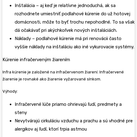
Inštalácia – aj keď je relatívne jednoduchá, ak sa
rozhodnete umiestniť podlahové kúrenie do už hotovej
domácnosti, môže to byť trochu nepohodlné. To sa však
dá očakávať pri akýchkoľvek nových inštaláciách.
Náklady – podlahové kúrenie má pri renovácii často
vyššie náklady na inštaláciu ako iné vykurovacie systémy.
Kúrenie infračerveným žiarením
Infra kúrenie je založené na infračervenom žiarení. Infračervené
žiarenie je rovnaké ako žiarenie vyžarované slnkom.
Výhody:
Infračervené lúče priamo ohrievajú ľudí, predmety a
steny
Nevytvárajú cirkuláciu vzduchu a prachu a sú vhodné pre
alergikov aj ľudí, ktorí trpia astmou