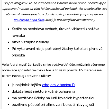
Tip pre alergikov: To, že infračervené žiarenie nevíri prach, oceníte aj pri
upratovaní – bude sa vám ľahšie udržiavať poriadok. Ak chcete ešte viac
obmedziť vírenie prachu v domácnosti, predovšetkým pri vysávaní,
používajte hepa filter
, ktorý je pre alergikov ako stvorený.
Keďže sa neohrieva vzduch, úroveň vlhkosti zostáva
rovnaká
Nízke vstupné náklady
Pri vykurovaní nie je potrebný žiadny kotol ani plynová
prípojka
Veľa ľudí si myslí, že, keďže slnko vydáva UV lúče, môžu infračervené
ohrievače spôsobiť rakovinu. Nie je to však pravda. UV žiarenie má
okrem iného aj zdravotné účinky:
je najdôležitejším
zdrojom vitamínu D
dokáže liečiť niektoré kožné ochorenia
má pozitívne účinky na ľudí trpiacich hypertenziou
pozitívne pôsobí pri utlmovaní bolesti hlavy aj uší