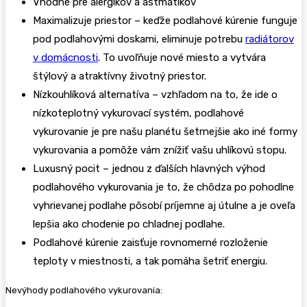
Vhodné pre alergikov a astmatikov
Maximalizuje priestor – keďže podlahové kúrenie funguje
pod podlahovými doskami, eliminuje potrebu
radiátorov
v domácnosti
. To uvoľňuje nové miesto a vytvára
štýlový a atraktívny životný priestor.
Nízkouhlíková alternatíva – vzhľadom na to, že ide o
nízkoteplotný vykurovací systém, podlahové
vykurovanie je pre našu planétu šetrnejšie ako iné formy
vykurovania a pomôže vám znížiť vašu uhlíkovú stopu.
Luxusný pocit – jednou z ďalších hlavných výhod
podlahového vykurovania je to, že chôdza po pohodlne
vyhrievanej podlahe pôsobí príjemne aj útulne a je oveľa
lepšia ako chodenie po chladnej podlahe.
Podlahové kúrenie zaisťuje rovnomerné rozloženie
teploty v miestnosti, a tak pomáha šetriť energiu.
Nevýhody podlahového vykurovania: