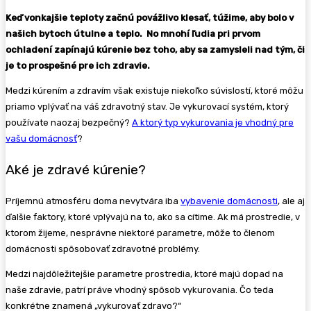
Keď vonkajšie teploty začnú povážlivo klesať, túžime, aby bolo v
našich bytoch útulne a teplo. No mnohí ľudia pri prvom
ochladení zapínajú kúrenie bez toho, aby sa zamysleli nad tým, či
je to prospešné pre ich zdravie.
Medzi kúrením a zdravím však existuje niekoľko súvislostí, ktoré môžu
priamo vplývať na váš zdravotný stav. Je vykurovací systém, ktorý
používate naozaj bezpečný?
A ktorý typ vykurovania je vhodný pre
vašu domácnosť
?
Aké je zdravé kúrenie?
Príjemnú atmosféru doma nevytvára iba
vybavenie domácnosti
, ale aj
ďalšie faktory, ktoré vplývajú na to, ako sa cítime. Ak má prostredie, v
ktorom žijeme, nesprávne niektoré parametre, môže to členom
domácnosti spôsobovať zdravotné problémy.
Medzi najdôležitejšie parametre prostredia, ktoré majú dopad na
naše zdravie, patrí práve vhodný spôsob vykurovania. Čo teda
konkrétne znamená „vykurovať zdravo?“