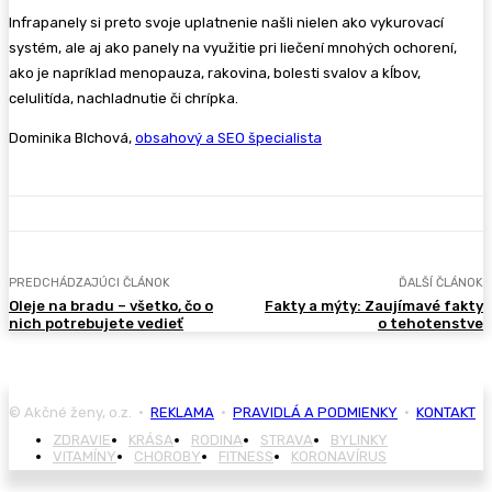
Infrapanely si preto svoje uplatnenie našli nielen ako vykurovací
systém, ale aj ako panely na využitie pri liečení mnohých ochorení,
ako je napríklad menopauza, rakovina, bolesti svalov a kĺbov,
celulitída, nachladnutie či chrípka.
Dominika Blchová,
obsahový a SEO špecialista
PREDCHÁDZAJÚCI ČLÁNOK
ĎALŠÍ ČLÁNOK
Oleje na bradu – všetko, čo o
Fakty a mýty: Zaujímavé fakty
nich potrebujete vedieť
o tehotenstve
© Akčné ženy, o.z. •
REKLAMA
•
PRAVIDLÁ A PODMIENKY
•
KONTAKT
ZDRAVIE
KRÁSA
RODINA
STRAVA
BYLINKY
VITAMÍNY
CHOROBY
FITNESS
KORONAVÍRUS