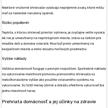
Niektoré vnútorné ohrievače vydávajú nepríjemné zvuky, ktoré môžu
mať za následok narušený spánok.
Riziko popálenín
Teplota, s ktorou ohrievač priestor vyhrieva, je zvyčajne veľmi vysoká.
Ak nie je umiestnený na neprístupnom mieste, stáva sa rizikom pre
mladšie deti a domáce zvieratá. Musí byť preto umiestnený na
bezpečnom mieste a mimo dosahu horľavých predmetov.
Vyššie náklady
Väčšina domácností funguje s pevným rozpočtom. Spotrebné náklady
na vykurovanie miestnosti pomocou prenosného ohrievača sú
niekoľkonásobne vyššie ako použitie vstavaného systému na
vykurovanie. Sú totiž menej účinné a dokážu efektívne vykurovať iba
jednu miestnosť naraz.
Prehriata domácnosť a jej účinky na zdravie