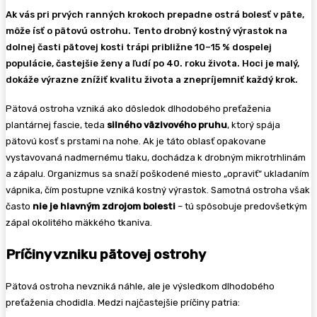
Ak vás pri prvých ranných krokoch prepadne ostrá bolesť v päte,
môže ísť o pätovú ostrohu. Tento drobný kostný výrastok na
dolnej časti pätovej kosti trápi približne 10–15 % dospelej
populácie, častejšie ženy a ľudí po 40. roku života. Hoci je malý,
dokáže výrazne znížiť kvalitu života a znepríjemniť každý krok.
Pätová ostroha vzniká ako dôsledok dlhodobého preťaženia
plantárnej fascie, teda
silného väzivového pruhu
, ktorý spája
pätovú kosť s prstami na nohe. Ak je táto oblasť opakovane
vystavovaná nadmernému tlaku, dochádza k drobným mikrotrhlinám
a zápalu. Organizmus sa snaží poškodené miesto „opraviť“ ukladaním
vápnika, čím postupne vzniká kostný výrastok. Samotná ostroha však
často
nie je hlavným zdrojom bolesti
– tú spôsobuje predovšetkým
zápal okolitého mäkkého tkaniva.
Príčiny vzniku pätovej ostrohy
Pätová ostroha nevzniká náhle, ale je výsledkom dlhodobého
preťaženia chodidla. Medzi najčastejšie príčiny patria: