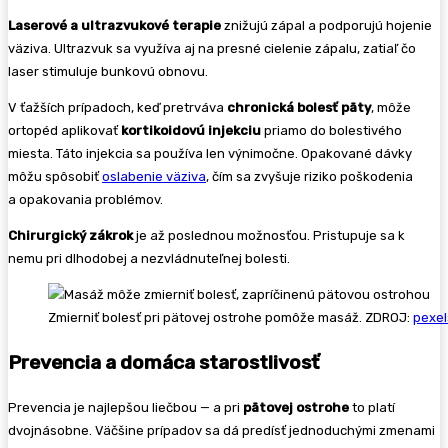
Laserové a ultrazvukové terapie
znižujú zápal a podporujú hojenie
väziva. Ultrazvuk sa využíva aj na presné cielenie zápalu, zatiaľ čo
laser stimuluje bunkovú obnovu.
V ťažších prípadoch, keď pretrváva
chronická bolesť päty
, môže
ortopéd aplikovať
kortikoidovú injekciu
priamo do bolestivého
miesta. Táto injekcia sa používa len výnimočne. Opakované dávky
môžu spôsobiť
oslabenie väziva
, čím sa zvyšuje riziko poškodenia
a opakovania problémov.
Chirurgický zákrok
je až poslednou možnosťou. Pristupuje sa k
nemu pri dlhodobej a nezvládnuteľnej bolesti.
Zmierniť bolesť pri pätovej ostrohe pomôže masáž. ZDROJ:
pexel
Prevencia a domáca starostlivosť
Prevencia je najlepšou liečbou — a pri
pätovej ostrohe
to platí
dvojnásobne. Väčšine prípadov sa dá predísť jednoduchými zmenami