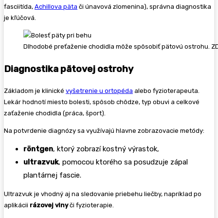
fasciitída,
Achillova päta
či únavová zlomenina), správna diagnostika
je kľúčová.
Dlhodobé preťaženie chodidla môže spôsobiť pätovú ostrohu. Z
Diagnostika pätovej ostrohy
Základom je klinické
vyšetrenie u ortopéda
alebo fyzioterapeuta.
Lekár hodnotí miesto bolesti, spôsob chôdze, typ obuvi a celkové
zaťaženie chodidla (práca, šport).
Na potvrdenie diagnózy sa využívajú hlavne zobrazovacie metódy:
röntgen
, ktorý zobrazí kostný výrastok,
ultrazvuk
, pomocou ktorého sa posudzuje zápal
plantárnej fascie.
Ultrazvuk je vhodný aj na sledovanie priebehu liečby, napríklad po
aplikácii
rázovej vlny
či fyzioterapie.