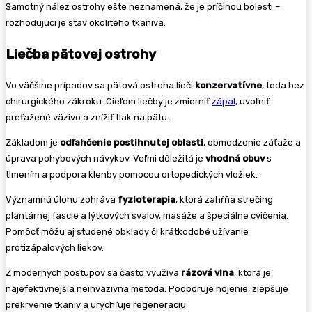
Samotný nález ostrohy ešte neznamená, že je príčinou bolesti –
rozhodujúci je stav okolitého tkaniva.
Liečba pätovej ostrohy
Vo väčšine prípadov sa pätová ostroha lieči
konzervatívne
, teda bez
chirurgického zákroku. Cieľom liečby je zmierniť
zápal
, uvoľniť
preťažené väzivo a znížiť tlak na pätu.
Základom je
odľahčenie postihnutej oblasti
, obmedzenie záťaže a
úprava pohybových návykov. Veľmi dôležitá je
vhodná obuv
s
tlmením a podpora klenby pomocou ortopedických vložiek.
Významnú úlohu zohráva
fyzioterapia
, ktorá zahŕňa strečing
plantárnej fascie a lýtkových svalov, masáže a špeciálne cvičenia.
Pomôcť môžu aj studené obklady či krátkodobé užívanie
protizápalových liekov.
Z moderných postupov sa často využíva
rázová vlna
, ktorá je
najefektívnejšia neinvazívna metóda. Podporuje hojenie, zlepšuje
prekrvenie tkanív a urýchľuje regeneráciu.