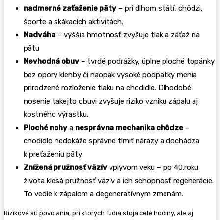
nadmerné zaťaženie päty
– pri dlhom státí, chôdzi,
športe a skákacích aktivitách.
Nadváha
– vyššia hmotnosť zvyšuje tlak a záťaž na
pätu
Nevhodná obuv
– tvrdé podrážky, úplne ploché topánky
bez opory klenby či naopak vysoké podpätky menia
prirodzené rozloženie tlaku na chodidle. Dlhodobé
nosenie takejto obuvi zvyšuje riziko vzniku zápalu aj
kostného výrastku.
Ploché nohy
a
nesprávna mechanika chôdze
–
chodidlo nedokáže správne tlmiť nárazy a dochádza
k preťaženiu päty.
Znížená pružnosť väzív
vplyvom veku – po 40.roku
života klesá pružnosť väzív a ich schopnosť regenerácie.
To vedie k zápalom a degeneratívnym zmenám.
Rizikové sú povolania, pri ktorých ľudia stoja celé hodiny, ale aj