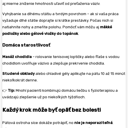
aj mierne zníženie hmotnosti uľaviť od preťaženia väzív.
Vyhýbanie sa dlhému státiu a tvrdým povrchom – ak si vaša práca
vyžaduje dlhé státie doprajte si krátke prestávky. Počas nich si
natiahnite nohy a zmeňte polohu. Pomôcť vám môžu aj
mäkké
podložky alebo gélové vložky do topánok
.
Domáca starostlivosť
Masáž chodidla
– rolovanie tenisovej loptičky alebo fľaše s vodou
chodidlom uvoľňuje väzivo a zlepšuje prekrvenie chodidla.
Studené obklady
alebo chladivé gély aplikujte na pätu 10 až 15 minút
niekoľkokrát denne.
👉
Tip:
Mnohí pacienti kombinujú domácu liečbu s fyzioterapiou a
uvádzajú zlepšenie už po niekoľkých týždňoch.
Každý krok môže byť opäť bez bolesti
Pätová ostroha síce dokáže potrápiť, no
nie je neporaziteľná
.