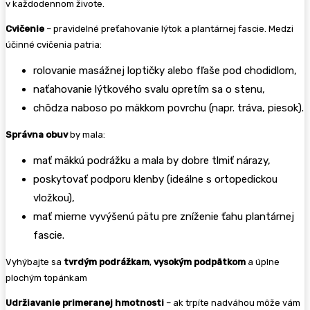
v každodennom živote.
Cvičenie
– pravidelné preťahovanie lýtok a plantárnej fascie. Medzi
účinné cvičenia patria:
rolovanie masážnej loptičky alebo fľaše pod chodidlom,
naťahovanie lýtkového svalu opretím sa o stenu,
chôdza naboso po mäkkom povrchu (napr. tráva, piesok).
Správna obuv
by mala:
mať mäkkú podrážku a mala by dobre tlmiť nárazy,
poskytovať podporu klenby (ideálne s ortopedickou
vložkou),
mať mierne vyvýšenú pätu pre zníženie ťahu plantárnej
fascie.
Vyhýbajte sa
tvrdým podrážkam
,
vysokým podpätkom
a úplne
plochým topánkam
Udržiavanie primeranej hmotnosti
– ak trpíte nadváhou môže vám