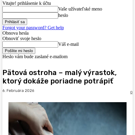
Vitajte! prihlásenie k účtu
Vaše užívateľské meno
heslo
Forgot your password? Get help
Obnova hesla
Obnoviť svoje heslo
Váš e-mail
Heslo vám bude zaslané e-mailom
Pätová ostroha – malý výrastok,
ktorý dokáže poriadne potrápiť
6. Februára 2026
0