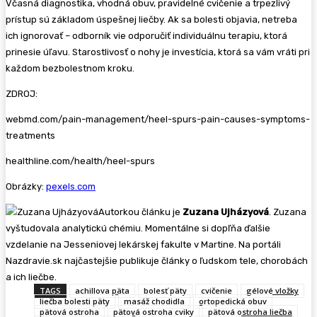
Včasná diagnostika, vhodná obuv, pravidelné cvičenie a trpezlivý
prístup sú základom úspešnej liečby. Ak sa bolesti objavia, netreba
ich ignorovať – odborník vie odporučiť individuálnu terapiu, ktorá
prinesie úľavu. Starostlivosť o nohy je investícia, ktorá sa vám vráti pri
každom bezbolestnom kroku.
ZDROJ:
webmd.com/pain-management/heel-spurs-pain-causes-symptoms-
treatments
healthline.com/health/heel-spurs
Obrázky:
pexels.com
Autorkou článku je
Zuzana Ujházyová
. Zuzana
vyštudovala analytickú chémiu. Momentálne si dopľňa ďalšie
vzdelanie na Jesseniovej lekárskej fakulte v Martine. Na portáli
Nazdravie.sk najčastejšie publikuje články o ľudskom tele, chorobách
a ich liečbe.
TAGS
achillova päta
bolesť päty
cvičenie
gélové vložky
liečba bolesti päty
masáž chodidla
ortopedická obuv
pätová ostroha
pätová ostroha cviky
pätová ostroha liečba