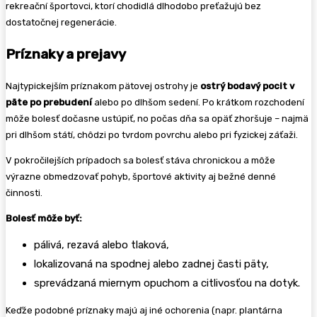
rekreační športovci, ktorí chodidlá dlhodobo preťažujú bez
dostatočnej regenerácie.
Príznaky a prejavy
Najtypickejším príznakom pätovej ostrohy je
ostrý bodavý pocit v
päte po prebudení
alebo po dlhšom sedení. Po krátkom rozchodení
môže bolesť dočasne ustúpiť, no počas dňa sa opäť zhoršuje – najmä
pri dlhšom státí, chôdzi po tvrdom povrchu alebo pri fyzickej záťaži.
V pokročilejších prípadoch sa bolesť stáva chronickou a môže
výrazne obmedzovať pohyb, športové aktivity aj bežné denné
činnosti.
Bolesť môže byť:
pálivá, rezavá alebo tlaková,
lokalizovaná na spodnej alebo zadnej časti päty,
sprevádzaná miernym opuchom a citlivosťou na dotyk.
Keďže podobné príznaky majú aj iné ochorenia (napr. plantárna