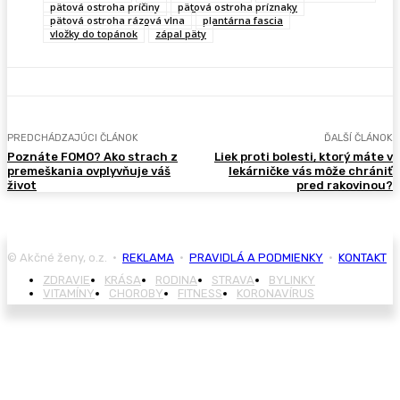
pätová ostroha príčiny
pätová ostroha príznaky
pätová ostroha rázová vlna
plantárna fascia
vložky do topánok
zápal päty
PREDCHÁDZAJÚCI ČLÁNOK
ĎALŠÍ ČLÁNOK
Poznáte FOMO? Ako strach z
Liek proti bolesti, ktorý máte v
premeškania ovplyvňuje váš
lekárničke vás môže chrániť
život
pred rakovinou?
© Akčné ženy, o.z. •
REKLAMA
•
PRAVIDLÁ A PODMIENKY
•
KONTAKT
ZDRAVIE
KRÁSA
RODINA
STRAVA
BYLINKY
VITAMÍNY
CHOROBY
FITNESS
KORONAVÍRUS