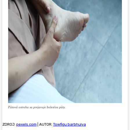
Pätová ostroha sa prejavuje bolesťou päty.
ZDROJ:
pexels.com
| AUTOR:
Towfigu barbhuiya