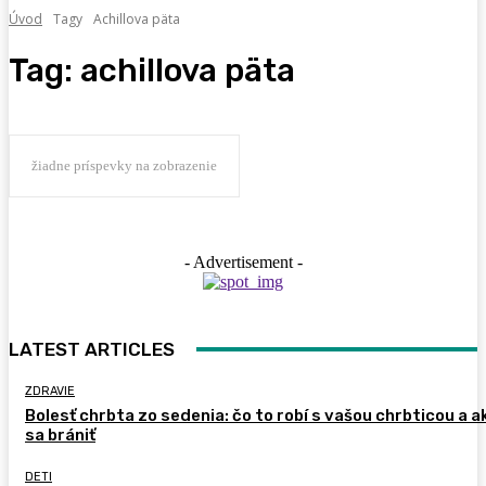
Úvod
Tagy
Achillova päta
Tag:
achillova päta
žiadne príspevky na zobrazenie
- Advertisement -
LATEST ARTICLES
ZDRAVIE
Bolesť chrbta zo sedenia: čo to robí s vašou chrbticou a a
sa brániť
DETI