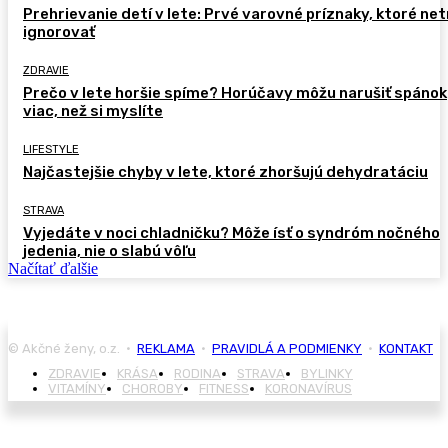
Prehrievanie detí v lete: Prvé varovné príznaky, ktoré ne
ignorovať
ZDRAVIE
Prečo v lete horšie spíme? Horúčavy môžu narušiť spánok
viac, než si myslíte
LIFESTYLE
Najčastejšie chyby v lete, ktoré zhoršujú dehydratáciu
STRAVA
Vyjedáte v noci chladničku? Môže ísť o syndróm nočného
jedenia, nie o slabú vôľu
Načítať ďalšie
© Akčné ženy, o.z. •
REKLAMA
•
PRAVIDLÁ A PODMIENKY
•
KONTAKT
ZDRAVIE
KRÁSA
RODINA
STRAVA
BYLINKY
VITAMÍNY
CHOROBY
FITNESS
KORONAVÍRUS