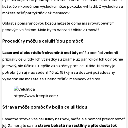
kože, čo v konečnom výsledku môže pokožku vyhladiť. Z výsledku sa
môžete tešiť pár týždňov až mesiacov.
Oblasť s pomarančovou kožou môžete doma masírovať pevným
penovým valčekom. Malo by to nahradiť hĺbkovú masáž.
Procedúry môžu s celulitídou pomôcť
Laserové alebo rádiofrekvenčné metódy
môžu pomôcť zmierniť
príznaky celulitídy. Ich výsledky sú známe už pár rokov. Ich účinok nie
je trvalý, ale účinkujú lepšie ako krémy proti celulitíde. Niekedy je
potrebných aj viac sedení (10 až 15) kým sa dostaví požadovaný
výsledok ale môžete sa z neho tešiť 6 mesiacov až 1 rok.
https://www.freepik.com/
Strava môže pomôcť v boji s celulitídou
Samotná strava vás celulitídy nezbaví, môže ale pomôcť predchádzať
jej. Zamerajte sa na
stravu bohatú na rastliny a pite dostatok