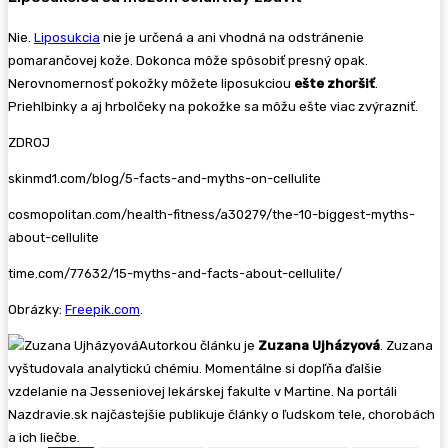
Nie.
Liposukcia
nie je určená a ani vhodná na odstránenie
pomarančovej kože. Dokonca môže spôsobiť presný opak.
Nerovnomernosť pokožky môžete liposukciou
ešte zhoršiť
.
Priehlbinky a aj hrbolčeky na pokožke sa môžu ešte viac zvýrazniť.
ZDROJ
skinmd1.com/blog/5-facts-and-myths-on-cellulite
cosmopolitan.com/health-fitness/a30279/the-10-biggest-myths-
about-cellulite
time.com/77632/15-myths-and-facts-about-cellulite/
Obrázky:
Freepik.com
.
Autorkou článku je
Zuzana Ujházyová
. Zuzana
vyštudovala analytickú chémiu. Momentálne si dopľňa ďalšie
vzdelanie na Jesseniovej lekárskej fakulte v Martine. Na portáli
Nazdravie.sk najčastejšie publikuje články o ľudskom tele, chorobách
a ich liečbe.