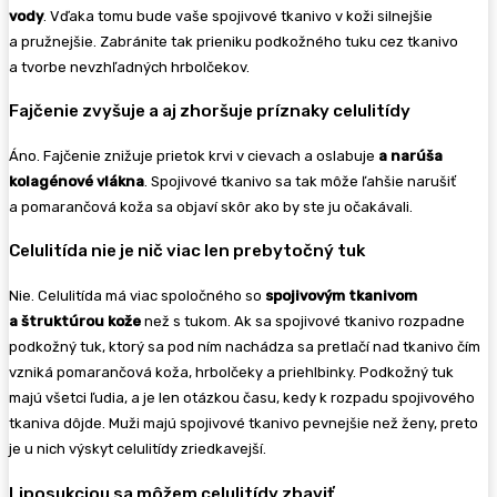
vody
. Vďaka tomu bude vaše spojivové tkanivo v koži silnejšie
a pružnejšie. Zabránite tak prieniku podkožného tuku cez tkanivo
a tvorbe nevzhľadných hrbolčekov.
Fajčenie zvyšuje a aj zhoršuje príznaky celulitídy
Áno. Fajčenie znižuje prietok krvi v cievach a oslabuje
a narúša
kolagénové vlákna
. Spojivové tkanivo sa tak môže ľahšie narušiť
a pomarančová koža sa objaví skôr ako by ste ju očakávali.
Celulitída nie je nič viac len prebytočný tuk
Nie. Celulitída má viac spoločného so
spojivovým tkanivom
a štruktúrou kože
než s tukom. Ak sa spojivové tkanivo rozpadne
podkožný tuk, ktorý sa pod ním nachádza sa pretlačí nad tkanivo čím
vzniká pomarančová koža, hrbolčeky a priehlbinky. Podkožný tuk
majú všetci ľudia, a je len otázkou času, kedy k rozpadu spojivového
tkaniva dôjde. Muži majú spojivové tkanivo pevnejšie než ženy, preto
je u nich výskyt celulitídy zriedkavejší.
Liposukciou sa môžem celulitídy zbaviť