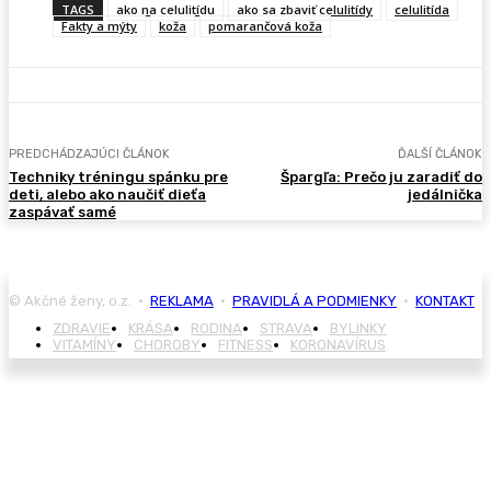
TAGS
ako na celulitídu
ako sa zbaviť celulitídy
celulitída
Fakty a mýty
koža
pomarančová koža
PREDCHÁDZAJÚCI ČLÁNOK
ĎALŠÍ ČLÁNOK
Techniky tréningu spánku pre
Špargľa: Prečo ju zaradiť do
deti, alebo ako naučiť dieťa
jedálnička
zaspávať samé
© Akčné ženy, o.z. •
REKLAMA
•
PRAVIDLÁ A PODMIENKY
•
KONTAKT
ZDRAVIE
KRÁSA
RODINA
STRAVA
BYLINKY
VITAMÍNY
CHOROBY
FITNESS
KORONAVÍRUS