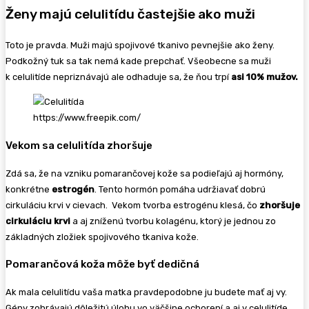
Ženy majú celulitídu častejšie ako muži
Toto je pravda. Muži majú spojivové tkanivo pevnejšie ako ženy.
Podkožný tuk sa tak nemá kade prepchať. Všeobecne sa muži
k celulitíde nepriznávajú ale odhaduje sa, že ňou trpí
asi 10% mužov.
https://www.freepik.com/
Vekom sa celulitída zhoršuje
Zdá sa, že na vzniku pomarančovej kože sa podieľajú aj hormóny,
konkrétne
estrogén
. Tento hormón pomáha udržiavať dobrú
cirkuláciu krvi v cievach. Vekom tvorba estrogénu klesá, čo
zhoršuje
cirkuláciu krvi
a aj zníženú tvorbu kolagénu, ktorý je jednou zo
základných zložiek spojivového tkaniva kože.
Pomarančová koža môže byť dedičná
Ak mala celulitídu vaša matka pravdepodobne ju budete mať aj vy.
Gény zohrávajú dôležitú úlohu vo väčšine ochorení a aj v celulitíde.