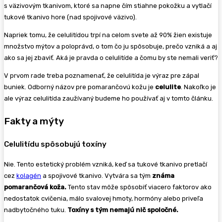
s väzivovým tkanivom, ktoré sa napne čím stiahne pokožku a vytlačí
tukové tkanivo hore (nad spojivové väzivo).
Napriek tomu, že celulitídou trpí na celom svete až 90% žien existuje
množstvo mýtov a poloprávd, o tom čo ju spôsobuje, prečo vzniká a aj
ako sa jej zbaviť. Aká je pravda o celulitíde a čomu by ste nemali veriť?
V prvom rade treba poznamenať, že celulitída je výraz pre zápal
buniek. Odborný názov pre pomarančovú kožu je
celulite
. Nakoľko je
ale výraz celulitída zaužívaný budeme ho používať aj v tomto článku.
Fakty a mýty
Celulitídu spôsobujú toxíny
Nie. Tento estetický problém vzniká, keď sa tukové tkanivo pretlačí
cez
kolagén
a spojivové tkanivo. Vytvára sa tým
známa
pomarančová koža.
Tento stav môže spôsobiť viacero faktorov ako
nedostatok cvičenia, málo svalovej hmoty, hormóny alebo priveľa
nadbytočného tuku.
Toxíny s tým nemajú nič spoločné.