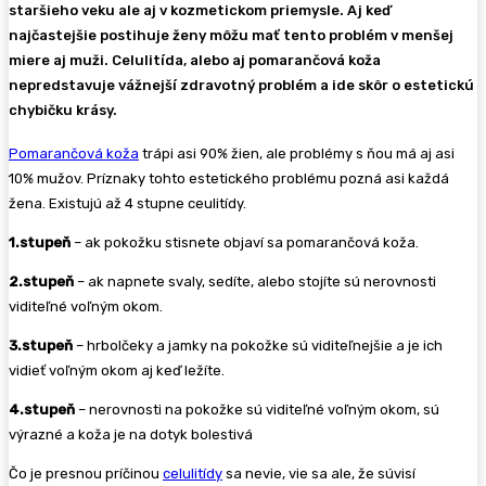
staršieho veku ale aj v kozmetickom priemysle. Aj keď
najčastejšie postihuje ženy môžu mať tento problém v menšej
miere aj muži. Celulitída, alebo aj pomarančová koža
nepredstavuje vážnejší zdravotný problém a ide skôr o estetickú
chybičku krásy.
Pomarančová koža
trápi asi 90% žien, ale problémy s ňou má aj asi
10% mužov. Príznaky tohto estetického problému pozná asi každá
žena. Existujú až 4 stupne ceulitídy.
1.stupeň
– ak pokožku stisnete objaví sa pomarančová koža.
2.stupeň
– ak napnete svaly, sedíte, alebo stojíte sú nerovnosti
viditeľné voľným okom.
3.stupeň
– hrbolčeky a jamky na pokožke sú viditeľnejšie a je ich
vidieť voľným okom aj keď ležíte.
4.stupeň
– nerovnosti na pokožke sú viditeľné voľným okom, sú
výrazné a koža je na dotyk bolestivá
Čo je presnou príčinou
celulitídy
sa nevie, vie sa ale, že súvisí