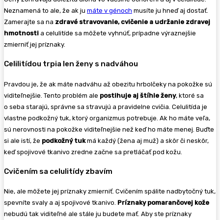
Neznamená to ale, že ak ju
máte v génoch
musíte ju hneď aj dostať.
Zamerajte sa na
zdravé stravovanie, cvičenie a udržanie zdravej
hmotnosti
a celulitíde sa môžete vyhnúť, prípadne výraznejšie
zmierniť jej príznaky.
Celilitídou trpia len ženy s nadváhou
Pravdou je, že ak máte nadváhu až obezitu hrbolčeky na pokožke sú
viditeľnejšie. Tento problém ale
postihuje aj
štíhle ženy
, ktoré sa
o seba starajú, správne sa stravujú a pravidelne cvičia. Celulitída je
vlastne podkožný tuk, ktorý organizmus potrebuje. Ak ho máte veľa,
sú nerovnosti na pokožke viditeľnejšie než keď ho máte menej. Buďte
si ale istí, že
podkožný tuk
má každý (žena aj muž) a skôr či neskôr,
keď spojivové tkanivo zredne začne sa pretláčať pod kožu.
Cvičením sa celulitídy zbavím
Nie, ale môžete jej príznaky zmierniť. Cvičením spálite nadbytočný tuk,
spevníte svaly a aj spojivové tkanivo.
Príznaky pomarančovej kože
nebudú tak viditeľné ale stále ju budete mať. Aby ste príznaky