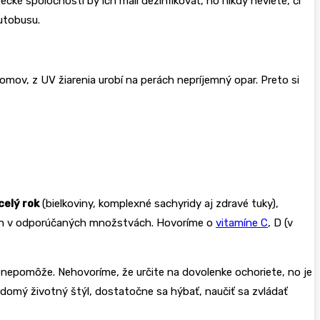
tecké spoločnosti by ich mali dezinfikovať, no nikdy neviete, či
autobusu.
mov, z UV žiarenia urobí na perách nepríjemný opar. Preto si
celý rok
(bielkoviny, komplexné sachyridy aj zdravé tuky),
 len v odporúčaných množstvách. Hovoríme o
vitamíne C
, D (v
nepomôže. Nehovoríme, že určite na dovolenke ochoriete, no je
vedomý životný štýl, dostatočne sa hýbať, naučiť sa zvládať