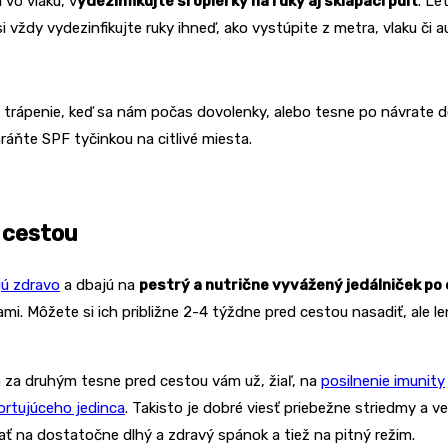
 vo vlaku, v
ydezinfikujte si opierky na ruky aj sklápací pult
. Le
si vždy vydezinfikujte ruky ihneď, ako vystúpite z metra, vlaku či 
 trápenie, keď sa nám počas dovolenky, alebo tesne po návrate do
hráňte SPF tyčinkou na citlivé miesta.
 cestou
jú zdravo
a dbajú na
pestrý a nutrične vyvážený jedálniček po 
i. Môžete si ich približne 2-4 týždne pred cestou nasadiť, ale
n za druhým tesne pred cestou vám už, žiaľ, na
posilnenie imunity
ortujúceho jedinca
. Takisto je dobré viesť priebežne striedmy a 
bať na dostatočne dlhý a zdravý spánok a tiež na pitný režim.