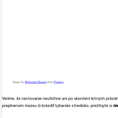
Image by
Mohamed Hassan
from
Pixabay
Veríme, že cestovanie neutíchne ani po skončení letných prázdnin
preplnenom múzeu či brázdiť lyžiarske stredisko, prečítajte si
ni