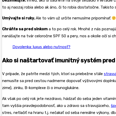
Dezinfikujte.
Ihneď, ako si sadnete na svoje sedadlo v lietadle či
to aj naozaj robia alebo ak áno, či to robia dostatočne. Takisto 
Umývajte si ruky.
Ale to vám už určite nemusíme pripomínať
Chráňte sa pred slnkom
a to po celý rok. Mnohé z nás poznajú
nanášajte na tvár celoročne SPF 50 a pery, nos a okolie očí si c
Dovolenka: luxus alebo nutnosť?
Ako si naštartovať imunitný systém pred
V prípade, že patríte medzi tých, ktorí sa priebežne stále
stravu
nemusíte sa pred cestou nadmerne dopovať výživovými doplnkam
zime), zinku, B-komplexe či o imunoglukáne.
Ak však po celý rok jete nezdravo, hádzať do seba jeden vitamí
tam vyššia pravdepodobnosť, ako u zdravo sa stravujúceho,
šp
stres, netlačiť na hranu t.j. nečakať od seba nereálne výkony, d