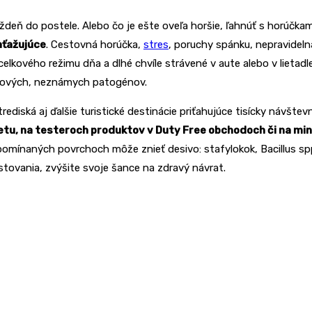
deň do postele. Alebo čo je ešte oveľa horšie, ľahnúť s horúčkami
aťažujúce
. Cestovná horúčka,
stres
, poruchy spánku, nepravidel
 celkového režimu dňa a dlhé chvíle strávené v aute alebo v lietad
nových, neznámych patogénov.
trediská aj ďalšie turistické destinácie priťahujúce tisícky návšte
aletu, na testeroch produktov v Duty Free obchodoch či na mi
mínaných povrchoch môže znieť desivo: stafylokok, Bacillus spp.,
stovania, zvýšite svoje šance na zdravý návrat.