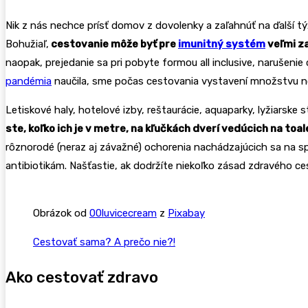
Nik z nás nechce prísť domov z dovolenky a zaľahnúť na ďalší týž
Bohužiaľ,
cestovanie môže byť pre
imunitný systém
veľmi z
naopak, prejedanie sa pri pobyte formou all inclusive, narušenie
pandémia
naučila, sme počas cestovania vystavení množstvu 
Letiskové haly, hotelové izby, reštaurácie, aquaparky, lyžiarske s
ste, koľko ich je v metre, na kľučkách dverí vedúcich na to
rôznorodé (neraz aj závažné) ochorenia nachádzajúcich sa na spo
antibiotikám. Našťastie, ak dodržíte niekoľko zásad zdravého ce
Obrázok od
00luvicecream
z
Pixabay
Cestovať sama? A prečo nie?!
Ako cestovať zdravo