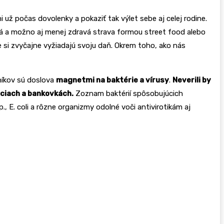
 už počas dovolenky a pokaziť tak výlet sebe aj celej rodine.
ná a možno aj menej zdravá strava formou street food alebo
le si zvyčajne vyžiadajú svoju daň. Okrem toho, ako nás
vníkov sú doslova
magnetmi na baktérie a vírusy
.
Neverili by
nciach a bankovkách.
Zoznam baktérií spôsobujúcich
 E. coli a rôzne organizmy odolné voči antivirotikám aj