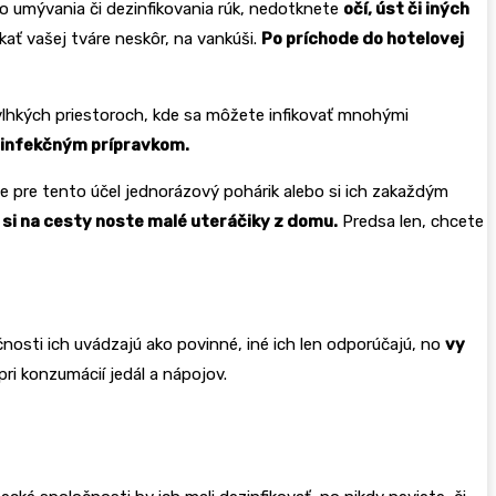
o umývania či dezinfikovania rúk, nedotknete
očí, úst či iných
kať vašej tváre neskôr, na vankúši.
Po príchode do hotelovej
vlhkých priestoroch, kde sa môžete infikovať mnohými
ezinfekčným prípravkom.
te pre tento účel jednorázový pohárik alebo si ich zakaždým
 si na cesty noste malé uteráčiky z domu.
Predsa len, chcete
očnosti ich uvádzajú ako povinné, iné ich len odporúčajú, no
vy
 pri konzumácií jedál a nápojov.