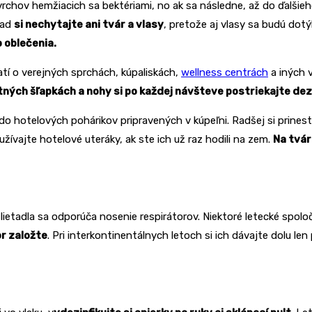
chov hemžiacich sa bektériami, no ak sa následne, až do ďalšieh
pad
si nechytajte ani tvár a vlasy
, pretože aj vlasy sa budú dotý
o oblečenia.
latí o verejných sprchách, kúpaliskách,
wellness centrách
a iných 
tných šľapkách a nohy si po každej návšteve postriekajte d
do hotelových pohárikov pripravených v kúpeľni. Radšej si prines
žívajte hotelové uteráky, ak ste ich už raz hodili na zem.
Na tvár
 lietadla sa odporúča nosenie respirátorov. Niektoré letecké spol
or založte
. Pri interkontinentálnych letoch si ich dávajte dolu len