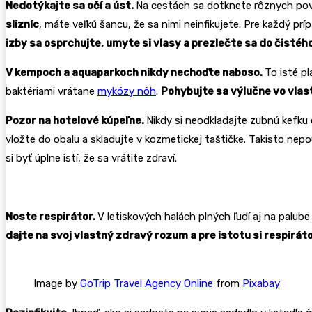
Nedotýkajte sa očí a úst.
Na cestách sa dotknete rôznych povr
slizníc
, máte veľkú šancu, že sa nimi neinfikujete. Pre každý prí
izby sa osprchujte, umyte si vlasy a prezlečte sa do čistéh
V kempoch a aquaparkoch nikdy nechoďte naboso.
To isté p
baktériami vrátane
mykózy nôh
.
Pohybujte sa výlučne vo vlas
Pozor na hotelové kúpeľne.
Nikdy si neodkladajte zubnú kefku 
vložte do obalu a skladujte v kozmetickej taštičke. Takisto nepou
si byť úplne istí, že sa vrátite zdraví.
Noste respirátor.
V letiskových halách plných ľudí aj na palube
dajte na svoj vlastný zdravý rozum a pre istotu si respirát
Image by
GoTrip Travel Agency Online
from
Pixabay