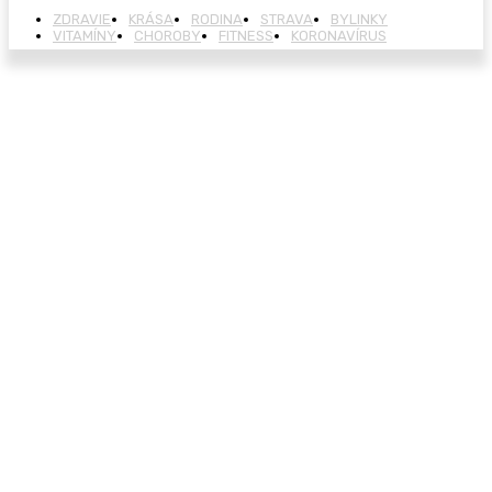
ZDRAVIE
KRÁSA
RODINA
STRAVA
BYLINKY
VITAMÍNY
CHOROBY
FITNESS
KORONAVÍRUS