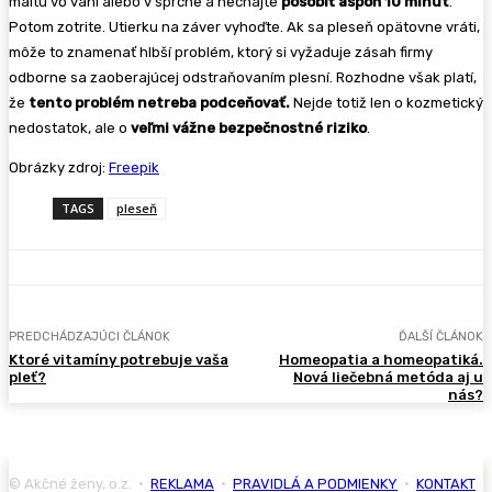
maltu vo vani alebo v sprche a nechajte
pôsobiť aspoň 10 minút
.
Potom zotrite. Utierku na záver vyhoďte. Ak sa pleseň opätovne vráti,
môže to znamenať hlbší problém, ktorý si vyžaduje zásah firmy
odborne sa zaoberajúcej odstraňovaním plesní. Rozhodne však platí,
že
tento problém netreba podceňovať.
Nejde totiž len o kozmetický
nedostatok, ale o
veľmi vážne bezpečnostné riziko
.
Obrázky zdroj:
Freepik
TAGS
pleseň
PREDCHÁDZAJÚCI ČLÁNOK
ĎALŠÍ ČLÁNOK
Ktoré vitamíny potrebuje vaša
Homeopatia a homeopatiká.
pleť?
Nová liečebná metóda aj u
nás?
© Akčné ženy, o.z. •
REKLAMA
•
PRAVIDLÁ A PODMIENKY
•
KONTAKT