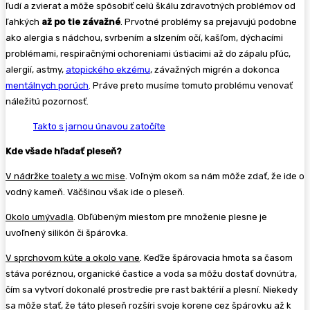
ľudí a zvierat a môže spôsobiť celú škálu zdravotných problémov od
ľahkých
až po tie závažné
. Prvotné problémy sa prejavujú podobne
ako alergia s nádchou, svrbením a slzením očí, kašľom, dýchacími
problémami, respiračnými ochoreniami ústiacimi až do zápalu pľúc,
alergií, astmy,
atopického ekzému
, závažných migrén a dokonca
mentálnych porúch
. Práve preto musíme tomuto problému venovať
náležitú pozornosť.
Takto s jarnou únavou zatočíte
Kde všade hľadať pleseň?
V nádržke toalety a wc mise
. Voľným okom sa nám môže zdať, že ide o
vodný kameň. Väčšinou však ide o pleseň.
Okolo umývadla
. Obľúbeným miestom pre množenie plesne je
uvoľnený silikón či špárovka.
V sprchovom kúte a okolo vane
. Keďže špárovacia hmota sa časom
stáva poréznou, organické častice a voda sa môžu dostať dovnútra,
čím sa vytvorí dokonalé prostredie pre rast baktérií a plesní. Niekedy
sa môže stať, že táto pleseň rozšíri svoje korene cez špárovku až k