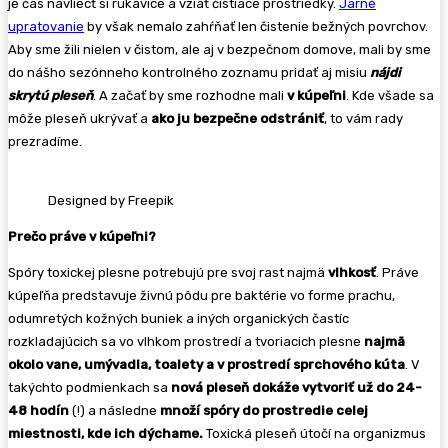
je čas navliecť si rukavice a vziať čistiace prostriedky.
Jarné
upratovanie
by však nemalo zahŕňať len čistenie bežných povrchov.
Aby sme žili nielen v čistom, ale aj v bezpečnom domove, mali by sme
do nášho sezónneho kontrolného zoznamu pridať aj misiu
nájdi
skrytú pleseň
. A začať by sme rozhodne mali
v kúpeľni
. Kde všade sa
môže pleseň ukrývať a
ako ju bezpečne odstrániť
, to vám rady
prezradíme.
Designed by Freepik
Prečo práve v kúpeľni?
Spóry toxickej plesne potrebujú pre svoj rast najmä
vlhkosť
. Práve
kúpeľňa predstavuje živnú pôdu pre baktérie vo forme prachu,
odumretých kožných buniek a iných organických častíc
rozkladajúcich sa vo vlhkom prostredí a tvoriacich plesne
najmä
okolo vane, umývadla, toalety a v prostredí sprchového kúta
. V
takýchto podmienkach sa
nová pleseň dokáže vytvoriť už do 24-
48 hodín
(!) a následne
množí spóry do prostredie celej
miestnosti, kde ich dýchame.
Toxická pleseň útočí na organizmus