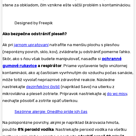
stene za obkladom, čím vznikne ešte väčší problém s kontamináciou.
Designed by Freepik
Ako bezpečne odstrániť pleseň?
Ak pri
jarnom upratovaní
natrafíte na menšiu plochu s plesňou
(neporézny povrch, sklo, kov), zvládnete ju odstrániť pomerne ľahko.
Skôr, ako s ňou však budete manipulovať, nasaďte si
ochranné
gumové rukavice
a respirátor
. Priame vystavenie tejto vnútornej
kontaminácii, ako aj časticiam vyvrhnutým do vzduchu počas sanácie,
môže totiž vyvolať nepriaznivé zdravotné reakcie. Následne
nastriekajte
dezinfekčný čistič
(napríklad Savo) na utierku z
mikrovlákna a pleseň zotriete. Prípravok nastriekajte aj
do wc misy
,
nechajte pôsobiť a zotrite opäť utierkou.
Sezónne alergie: Onedlho príde ich čas
Na poloporézne povrchy, akými je napríklad škárovacia hmota,
použite
8% peroxid vodíka
. Nastriekajte peroxid vodíka na všetku