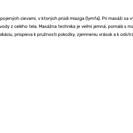
ojených cievami, v ktorých prúdi miazga (lymfa). Pri masáži sa 
ody z celého tela. Masážna technika je veľmi jemná, pomalá s 
káciu, prispieva k pružnosti pokožky, zjemneniu vrások a k odstrá