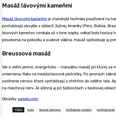
Masáž lávovými kameňmi
Masáž lávovými kameňmi
je starobylá technika používaná na ha
pochádzajú obvykle z oblastí Južnej Ameriky (Peru, Bolívia, Braz
lávových kameňov vznikala už v lone sopky, odkiaľ bola horúca h
pôsobenia na pokožku a svalové vlákna, masáž spôsobuje aj prekrve
Breussova masáž
Ide o veľmi jemnú, energeticko – manuálnu masáž pri ktorej sa
zmierneniu tlaku na medzistavcové platničky, Po jemných zákrok
uvoľnenie nervov, ktoré vychádzajú z chrbtice do celého tela. Ap
na miechový nerv. Je účinná aj pri ťažkostiach v bedrovej oblasti
Obrázky:
pexels.com
TAGS
koža
lávové kamene
lymfatický systém
lymfodrenáž