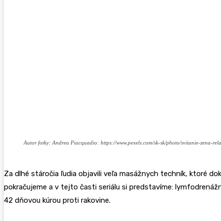
Autor fotky: Andrea Piacquadio: https://www.pexels.com/sk-sk/photo/svitanie-zena-re
Za dlhé stáročia ľudia objavili veľa masážnych techník, ktoré d
pokračujeme a v tejto časti seriálu si predstavíme: lymfodre
42 dňovou kúrou proti rakovine.