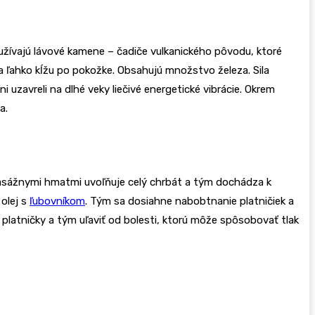
užívajú lávové kamene – čadiče vulkanického pôvodu, ktoré
 sa ľahko kĺžu po pokožke. Obsahujú množstvo železa. Sila
uzavreli na dlhé veky liečivé energetické vibrácie. Okrem
a.
 Masážnymi hmatmi uvoľňuje celý chrbát a tým dochádza k
 olej s
ľubovníkom
. Tým sa dosiahne nabobtnanie platničiek a
 platničky a tým uľaviť od bolesti, ktorú môže spôsobovať tlak