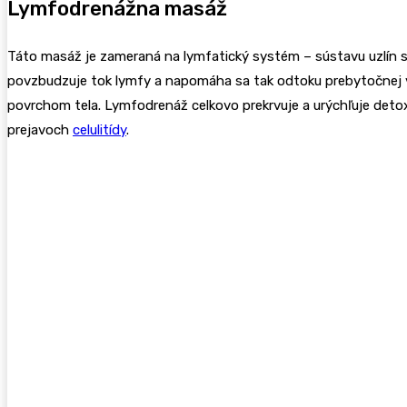
Lymfodrenážna masáž
Táto masáž je zameraná na lymfatický systém – sústavu uzlín sp
povzbudzuje tok lymfy a napomáha sa tak odtoku prebytočnej v
povrchom tela. Lymfodrenáž celkovo prekrvuje a urýchľuje detoxi
prejavoch
celulitídy
.