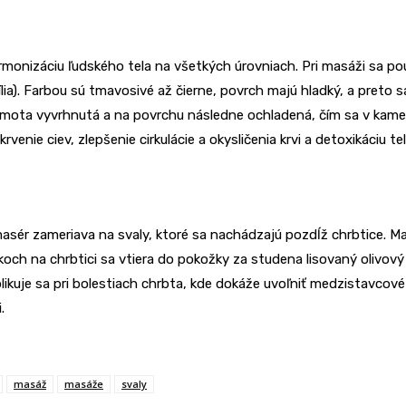
rmonizáciu ľudského tela na všetkých úrovniach. Pri masáži sa po
ília). Farbou sú tmavosivé až čierne, povrch majú hladký, a preto
mota vyvrhnutá a na povrchu následne ochladená, čím sa v kameni 
nie ciev, zlepšenie cirkulácie a okysličenia krvi a detoxikáciu tel
 masér zameriava na svaly, ktoré sa nachádzajú pozdĺž chrbtice.
och na chrbtici sa vtiera do pokožky za studena lisovaný olivový
likuje sa pri bolestiach chrbta, kde dokáže uvoľniť medzistavcové
.
masáž
masáže
svaly