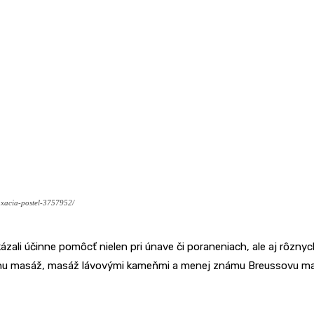
laxacia-postel-3757952/
okázali účinne pomôcť nielen pri únave či poraneniach, ale aj rôz
nážnu masáž, masáž lávovými kameňmi a menej známu Breussovu ma