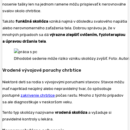
nosenie tašky len na jednom ramene môžu prispievať k nerovnováhe
svalov okolo chrbtice.
Takáto
funkčná skolióza
vzniká najmä v dôsledku svalového napätia
alebo nerovnomerného zaťaženia tela. Dobrou správou je, že v
mnohých prípadoch sa dá
výrazne zlepšiť
cvičením, fyzioterapiou
a úpravou držania tela
.
Dlhodobé sedenie môže riziko vzniku skoliózy zvýšiť. Foto: Autor
Vrodené vývojové poruchy chrbtice
Niektoré deti sa rodia s vývojovými poruchami stavcov. Stavce môžu
mať napríklad neúplný alebo nepravidelný tvar, čo spôsobuje
postupné
zakrivenie chrbtice
počas rastu. Mnoho z týchto prípadov
sa ale diagnostikuje v neskoršom veku.
Tento typ skoliózy nazývame
vrodená skolióza
a vyžaduje si
pravidelné kontroly u lekára.