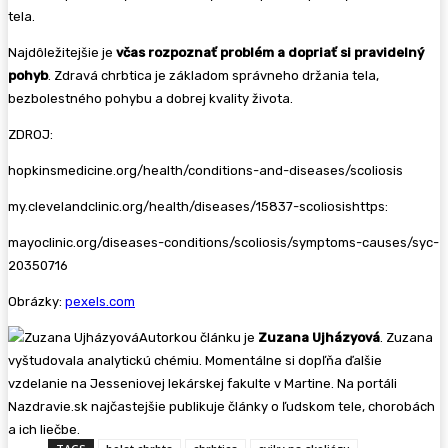
tela.
Najdôležitejšie je
včas rozpoznať problém a dopriať si pravidelný
pohyb
. Zdravá chrbtica je základom správneho držania tela,
bezbolestného pohybu a dobrej kvality života.
ZDROJ:
hopkinsmedicine.org/health/conditions-and-diseases/scoliosis
my.clevelandclinic.org/health/diseases/15837-scoliosishttps:
mayoclinic.org/diseases-conditions/scoliosis/symptoms-causes/syc-
20350716
Obrázky:
pexels.com
Autorkou článku je
Zuzana Ujházyová
. Zuzana
vyštudovala analytickú chémiu. Momentálne si dopľňa ďalšie
vzdelanie na Jesseniovej lekárskej fakulte v Martine. Na portáli
Nazdravie.sk najčastejšie publikuje články o ľudskom tele, chorobách
a ich liečbe.