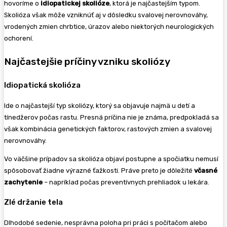
hovoríme o
idiopatickej skolióze
, ktorá je najčastejším typom.
Skolióza však môže vzniknúť aj v dôsledku svalovej nerovnováhy,
vrodených zmien chrbtice, úrazov alebo niektorých neurologických
ochorení.
Najčastejšie príčiny vzniku skoliózy
Idiopatická skolióza
Ide o najčastejší typ skoliózy, ktorý sa objavuje najmä u detí a
tínedžerov počas rastu. Presná príčina nie je známa, predpokladá sa
však kombinácia genetických faktorov, rastových zmien a svalovej
nerovnováhy.
Vo väčšine prípadov sa skolióza objaví postupne a spočiatku nemusí
spôsobovať žiadne výrazné ťažkosti. Práve preto je dôležité
včasné
zachytenie
– napríklad počas preventívnych prehliadok u lekára.
Zlé držanie tela
Dlhodobé sedenie, nesprávna poloha pri práci s počítačom alebo