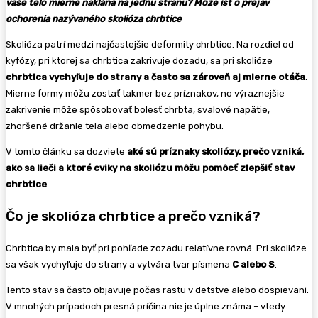
vaše telo mierne nakláňa na jednu stranu? Môže ísť o prejav
ochorenia nazývaného skolióza chrbtice
Skolióza patrí medzi najčastejšie deformity chrbtice. Na rozdiel od
kyfózy, pri ktorej sa chrbtica zakrivuje dozadu, sa pri skolióze
chrbtica vychyľuje do strany a často sa zároveň aj mierne otáča
.
Mierne formy môžu zostať takmer bez príznakov, no výraznejšie
zakrivenie môže spôsobovať bolesť chrbta, svalové napätie,
zhoršené držanie tela alebo obmedzenie pohybu.
V tomto článku sa dozviete
aké sú príznaky skoliózy, prečo vzniká,
ako sa lieči a ktoré cviky na skoliózu môžu pomôcť zlepšiť stav
chrbtice
.
Čo je skolióza chrbtice a prečo vzniká?
Chrbtica by mala byť pri pohľade zozadu relatívne rovná. Pri skolióze
sa však vychyľuje do strany a vytvára tvar písmena
C alebo S
.
Tento stav sa často objavuje počas rastu v detstve alebo dospievaní.
V mnohých prípadoch presná príčina nie je úplne známa – vtedy