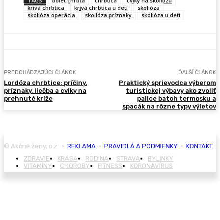
TAGS
bolet chrbta
chrbtica
cviky na skoliózu
krivá chrbtica
krivá chrbtica u detí
skolióza
skolióza operácia
skolióza príznaky
skolióza u detí
PREDCHÁDZAJÚCI ČLÁNOK
ĎALŠÍ ČLÁNOK
Lordóza chrbtice: príčiny,
Praktický sprievodca výberom
príznaky, liečba a cviky na
turistickej výbavy ako zvoliť
prehnuté kríže
palice batoh termosku a
spacák na rôzne typy výletov
© Akčné ženy, o.z. •
REKLAMA
•
PRAVIDLÁ A PODMIENKY
•
KONTAKT
ZDRAVIE
KRÁSA
RODINA
STRAVA
BYLINKY
VITAMÍNY
CHOROBY
FITNESS
KORONAVÍRUS