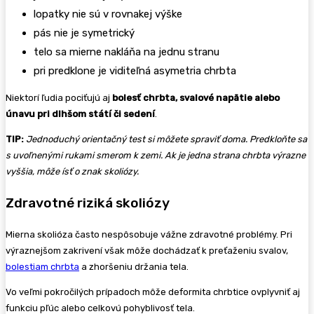
lopatky nie sú v rovnakej výške
pás nie je symetrický
telo sa mierne nakláňa na jednu stranu
pri predklone je viditeľná asymetria chrbta
Niektorí ľudia pociťujú aj
bolesť chrbta, svalové napätie alebo
únavu pri dlhšom státí či sedení
.
TIP:
Jednoduchý orientačný test si môžete spraviť doma. Predkloňte sa
s uvoľnenými rukami smerom k zemi. Ak je jedna strana chrbta výrazne
vyššia, môže ísť o znak skoliózy.
Zdravotné riziká skoliózy
Mierna skolióza často nespôsobuje vážne zdravotné problémy. Pri
výraznejšom zakrivení však môže dochádzať k preťaženiu svalov,
bolestiam chrbta
a zhoršeniu držania tela.
Vo veľmi pokročilých prípadoch môže deformita chrbtice ovplyvniť aj
funkciu pľúc alebo celkovú pohyblivosť tela.