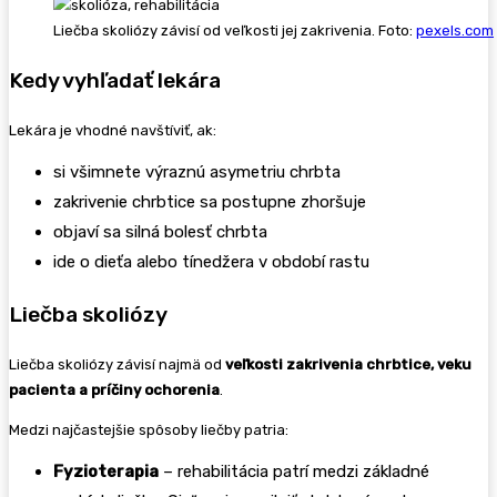
Liečba skoliózy závisí od veľkosti jej zakrivenia. Foto:
pexels.com
Kedy vyhľadať lekára
Lekára je vhodné navštíviť, ak:
si všimnete výraznú asymetriu chrbta
zakrivenie chrbtice sa postupne zhoršuje
objaví sa silná bolesť chrbta
ide o dieťa alebo tínedžera v období rastu
Liečba skoliózy
Liečba skoliózy závisí najmä od
veľkosti zakrivenia chrbtice, veku
pacienta a príčiny ochorenia
.
Medzi najčastejšie spôsoby liečby patria:
Fyzioterapia
– rehabilitácia patrí medzi základné