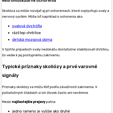
Neuromuskulárne ochorenia
Skolióza sa môže rozvíjať aj pri ochoreniach, ktoré ovplyvňujú svaly a
nervový systém. Môže ísť napríklad o ochorenia ako:
svalová dystrófia
rázštep chrbtice
detská mozgová obrna
V týchto prípadoch svaly nedokážu dostatočne stabilizovať chrbticu,
čo vedie k jej postupnému zakriveniu.
Typické príznaky skoliózy a prvé varovné
signály
Príznaky skoliózy sa môžu líšiť podľa závažnosti zakrivenia. V
počiatočných štádiách si ich človek často ani nevšimne.
Medzi
najčastejšie prejavy
patria:
jedno rameno je vyššie ako druhé