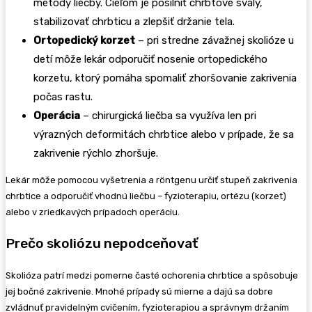
metódy liečby. Cieľom je posilniť chrbtové svaly,
stabilizovať chrbticu a zlepšiť držanie tela.
Ortopedický korzet
– pri stredne závažnej skolióze u
detí môže lekár odporučiť nosenie ortopedického
korzetu, ktorý pomáha spomaliť zhoršovanie zakrivenia
počas rastu.
Operácia
– chirurgická liečba sa využíva len pri
výrazných deformitách chrbtice alebo v prípade, že sa
zakrivenie rýchlo zhoršuje.
Lekár môže pomocou vyšetrenia a röntgenu určiť stupeň zakrivenia
chrbtice a odporučiť vhodnú liečbu – fyzioterapiu, ortézu (korzet)
alebo v zriedkavých prípadoch operáciu.
Prečo skoliózu nepodceňovať
Skolióza patrí medzi pomerne časté ochorenia chrbtice a spôsobuje
jej bočné zakrivenie. Mnohé prípady sú mierne a dajú sa dobre
zvládnuť pravidelným cvičením, fyzioterapiou a správnym držaním