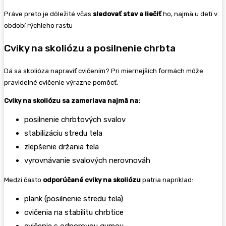
Práve preto je dôležité včas
sledovať stav a liečiť
ho, najmä u detí v
období rýchleho rastu
Cviky na skoliózu a posilnenie chrbta
Dá sa skolióza napraviť cvičením? Pri miernejších formách môže
pravidelné cvičenie výrazne pomôcť.
Cviky na skoliózu sa zameriava najmä na:
posilnenie chrbtových svalov
stabilizáciu stredu tela
zlepšenie držania tela
vyrovnávanie svalových nerovnováh
Medzi často
odporúčané cviky
na skoliózu
patria napríklad:
plank (posilnenie stredu tela)
cvičenia na stabilitu chrbtice