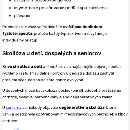
cvičenie s odporovou gumou
asymetrické posilňovanie podľa typu zakrivenia
plávanie
Pri skolióze je však veľmi dôležité
cvičiť pod dohľadom
fyzioterapeuta
, pretože každý typ zakrivenia si vyžaduje
individuálny prístup.
Skolióza u detí, dospelých a seniorov
Krivá chrbtica u detí
a tínedžerov sa najčastejšie objavuje počas
rýchleho rastu. Pravidelné kontroly u pediatra dokážu zachytiť
problém včas, keď sa dá ešte dobre ovplyvniť.
U dospelých môže byť skolióza dôsledkom dlhodobého preťaženia
chrbtice, svalovej nerovnováhy alebo degeneratívnych zmien.
U
seniorov
sa niekedy objavuje
degeneratívna skolióza
, ktorá
vzniká postupným opotrebovaním medzistavcových platničiek a kĺbov
chrbtice.