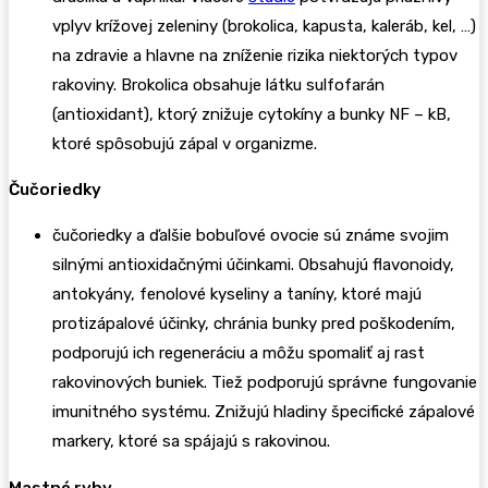
vplyv krížovej zeleniny (brokolica, kapusta, kaleráb, kel, …)
na zdravie a hlavne na zníženie rizika niektorých typov
rakoviny. Brokolica obsahuje látku sulfofarán
(antioxidant), ktorý znižuje cytokíny a bunky NF – kB,
ktoré spôsobujú zápal v organizme.
Čučoriedky
čučoriedky a ďalšie bobuľové ovocie sú známe svojim
silnými antioxidačnými účinkami. Obsahujú flavonoidy,
antokyány, fenolové kyseliny a taníny, ktoré majú
protizápalové účinky, chránia bunky pred poškodením,
podporujú ich regeneráciu a môžu spomaliť aj rast
rakovinových buniek. Tiež podporujú správne fungovanie
imunitného systému. Znižujú hladiny špecifické zápalové
markery, ktoré sa spájajú s rakovinou.
Mastné ryby