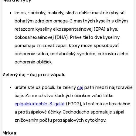
losos, sardinky, makrely, sleď a ďalšie mastné ryby sú
bohatým zdrojom omega-3 mastných kyselín s dlhým
reťazcom kyseliny eikozapantaénovej (EPA) a kys.
dokosahexaénovej (DHA). Práve tieto dve kyseliny
pomáhajú znižovať zápal, ktorý môže spôsobovať
ochorenie srdca, metabolický syndróm, cukrovku alebo
ochorenie obličiek.
Zelený čaj – čaj proti zápalu
určite ste už počuli, že zelený
čaj
patrí medzi najzdravšie
čaje. Za množstvo kladných účinkov vďačí látke
epigalokatechín-3-galát
(EGCG), ktorá má antioxidačné
a protizápalové účinky. Jednoducho spomaľuje zápal
znižovaním počtu prozápalových cytokínov.
Mrkva