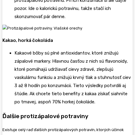
protizápalovú potravinu. Pri ich konzumácii si ale dajte
pozor. Ide o kalorickú potravinu, takže stačí ich
skonzumovať pár denne.
Kakao, horká čokoláda
Kakaové bôby sú plné antioxidantov, ktoré znižujú
zápalové markery. Hlavnou časťou z nich sú flavonoidy,
ktoré pomáhajú udržiavať cievy zdravé, zlepšujú
vaskulárnu funkciu a znižujú krvný tlak a stuhnutosť ciev
3 až 8 hodín po konzumácii. Tieto výsledky potvrdili aj
štúdie. Ak chcete tieto benefity z kakaa získať siahnite
po tmavej, aspoň 70% horkej čokoláde.
Ďalšie protizápalové potraviny
Existuje celý raď ďalších protizápalových potravín, ktorých účinok