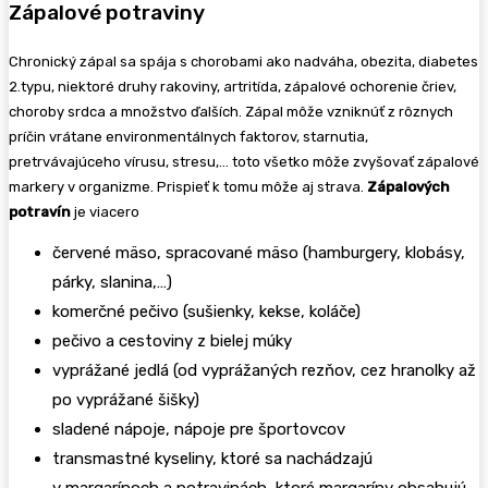
Zápalové potraviny
Chronický zápal sa spája s chorobami ako nadváha, obezita, diabetes
2.typu, niektoré druhy rakoviny, artritída, zápalové ochorenie čriev,
choroby srdca a množstvo ďalších. Zápal môže vzniknúť z rôznych
príčin vrátane environmentálnych faktorov, starnutia,
pretrvávajúceho vírusu, stresu,… toto všetko môže zvyšovať zápalové
markery v organizme. Prispieť k tomu môže aj strava.
Zápalových
potravín
je viacero
červené mäso, spracované mäso (hamburgery, klobásy,
párky, slanina,…)
komerčné pečivo (sušienky, kekse, koláče)
pečivo a cestoviny z bielej múky
vyprážané jedlá (od vyprážaných rezňov, cez hranolky až
po vyprážané šišky)
sladené nápoje, nápoje pre športovcov
transmastné kyseliny, ktoré sa nachádzajú