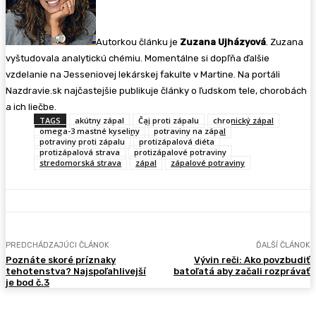
Autorkou článku je
Zuzana Ujházyová
. Zuzana
vyštudovala analytickú chémiu. Momentálne si dopľňa ďalšie
vzdelanie na Jesseniovej lekárskej fakulte v Martine. Na portáli
Nazdravie.sk najčastejšie publikuje články o ľudskom tele, chorobách
a ich liečbe.
TAGS
akútny zápal
Čaj proti zápalu
chronický zápal
omega-3 mastné kyseliny
potraviny na zápal
potraviny proti zápalu
protizápalová diéta
protizápalová strava
protizápalové potraviny
stredomorská strava
zápal
zápalové potraviny
PREDCHÁDZAJÚCI ČLÁNOK
ĎALŠÍ ČLÁNOK
Poznáte skoré príznaky
Vývin reči: Ako povzbudiť
tehotenstva? Najspoľahlivejší
batoľatá aby začali rozprávať
je bod č.3