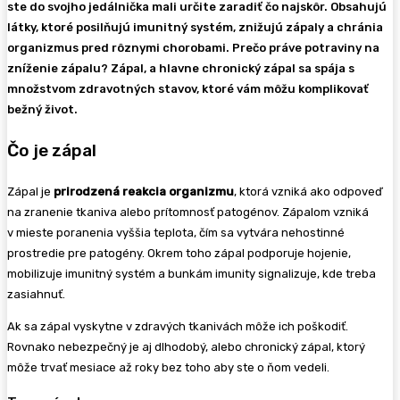
ste do svojho jedálnička mali určite zaradiť čo najskôr. Obsahujú
látky, ktoré posilňujú imunitný systém, znižujú zápaly a chránia
organizmus pred rôznymi chorobami. Prečo práve potraviny na
zníženie zápalu? Zápal, a hlavne chronický zápal sa spája s
množstvom zdravotných stavov, ktoré vám môžu komplikovať
bežný život.
Čo je zápal
Zápal je
prirodzená reakcia organizmu
, ktorá vzniká ako odpoveď
na zranenie tkaniva alebo prítomnosť patogénov. Zápalom vzniká
v mieste poranenia vyššia teplota, čím sa vytvára nehostinné
prostredie pre patogény. Okrem toho zápal podporuje hojenie,
mobilizuje imunitný systém a bunkám imunity signalizuje, kde treba
zasiahnuť.
Ak sa zápal vyskytne v zdravých tkanivách môže ich poškodiť.
Rovnako nebezpečný je aj dlhodobý, alebo chronický zápal, ktorý
môže trvať mesiace až roky bez toho aby ste o ňom vedeli.