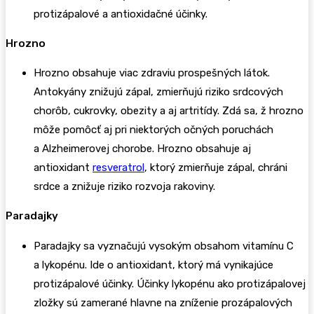
protizápalové a antioxidačné účinky.
Hrozno
Hrozno obsahuje viac zdraviu prospešných látok.
Antokyány znižujú zápal, zmierňujú riziko srdcových
chorôb, cukrovky, obezity a aj artritídy. Zdá sa, ž hrozno
môže pomôcť aj pri niektorých očných poruchách
a Alzheimerovej chorobe. Hrozno obsahuje aj
antioxidant
resveratrol
, ktorý zmierňuje zápal, chráni
srdce a znižuje riziko rozvoja rakoviny.
Paradajky
Paradajky sa vyznačujú vysokým obsahom vitamínu C
a lykopénu. Ide o antioxidant, ktorý má vynikajúce
protizápalové účinky. Účinky lykopénu ako protizápalovej
zložky sú zamerané hlavne na zníženie prozápalových