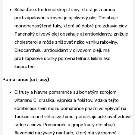
Súčasťou stredomorskej stravy, ktorá je známou
protizápalovou stravou je aj olivový olej. Obsahuje
mononenasýtené tuky, ktoré sú dobré pre zdravie ciev.
Panenský olivový olej obsahuje aj antioxidanty, znižuje
cholesterol a môže znižovať riziko vzniku rakoviny.
Oleocanthalu, antioxidant v olivovom oleji, má
protizápalové účinky porovnateľné s liekmi ako
ibuprofén.
Pomaranče (citrusy)
Citrusy a hlavne pomaranče sú bohatým zdrojom
vitamínu C, draslíka, vápnika a folátov. Vďaka tejto
kombinácii živín môžu pomaranče priaznivo vplývať na
funkcie imunitného systému, pomáhajú udržiavať zdravé
srdce a cievy. Pomaranče a grapefruity obsahujú
flavonoid nazývaný nariturín, ktorý má významné