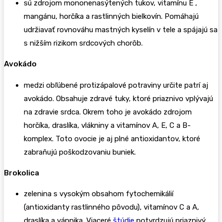
sú zdrojom mononenasýtených tukov, vitamínu E ,
mangánu, horčíka a rastlinných bielkovín. Pomáhajú
udržiavať rovnováhu mastných kyselín v tele a spájajú sa
s nižším rizikom srdcových chorôb.
Avokádo
medzi obľúbené protizápalové potraviny určite patrí aj
avokádo. Obsahuje zdravé tuky, ktoré priaznivo vplývajú
na zdravie srdca. Okrem toho je avokádo zdrojom
horčíka, draslíka, vlákniny a vitamínov A, E, C a B-
komplex. Toto ovocie je aj plné antioxidantov, ktoré
zabraňujú poškodzovaniu buniek.
Brokolica
zelenina s vysokým obsahom fytochemikálií
(antioxidanty rastlinného pôvodu), vitamínov C a A,
draslíka a vápnika. Viaceré
štúdie
potvrdzujú priaznivý