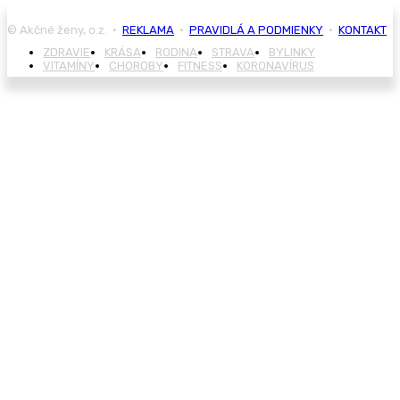
© Akčné ženy, o.z. •
REKLAMA
•
PRAVIDLÁ A PODMIENKY
•
KONTAKT
ZDRAVIE
KRÁSA
RODINA
STRAVA
BYLINKY
VITAMÍNY
CHOROBY
FITNESS
KORONAVÍRUS