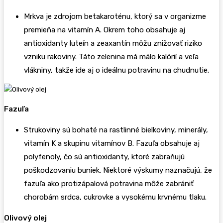
Mrkva je zdrojom betakaroténu, ktorý sa v organizme
premieňa na vitamín A. Okrem toho obsahuje aj
antioxidanty luteín a zeaxantín môžu znižovať riziko
vzniku rakoviny. Táto zelenina má málo kalórií a veľa
vlákniny, takže ide aj o ideálnu potravinu na chudnutie.
Fazuľa
Strukoviny sú bohaté na rastlinné bielkoviny, minerály,
vitamín K a skupinu vitamínov B. Fazuľa obsahuje aj
polyfenoly, čo sú antioxidanty, ktoré zabraňujú
poškodzovaniu buniek. Niektoré výskumy naznačujú, že
fazuľa ako protizápalová potravina môže zabrániť
chorobám srdca, cukrovke a vysokému krvnému tlaku.
Olivový olej