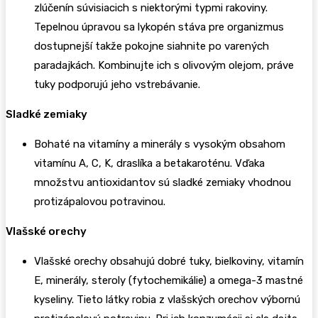
zlúčenín súvisiacich s niektorými typmi rakoviny.
Tepelnou úpravou sa lykopén stáva pre organizmus
dostupnejší takže pokojne siahnite po varených
paradajkách. Kombinujte ich s olivovým olejom, práve
tuky podporujú jeho vstrebávanie.
Sladké zemiaky
Bohaté na vitamíny a minerály s vysokým obsahom
vitamínu A, C, K, draslíka a betakaroténu. Vďaka
množstvu antioxidantov sú sladké zemiaky vhodnou
protizápalovou potravinou.
Vlašské orechy
Vlašské orechy obsahujú dobré tuky, bielkoviny, vitamín
E, minerály, steroly (fytochemikálie) a omega-3 mastné
kyseliny. Tieto látky robia z vlašských orechov výbornú