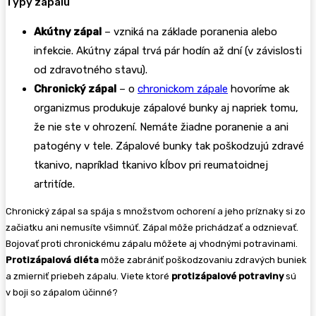
Typy zápalu
Akútny zápal
– vzniká na základe poranenia alebo
infekcie. Akútny zápal trvá pár hodín až dní (v závislosti
od zdravotného stavu).
Chronický zápal
– o
chronickom zápale
hovoríme ak
organizmus produkuje zápalové bunky aj napriek tomu,
že nie ste v ohrození. Nemáte žiadne poranenie a ani
patogény v tele. Zápalové bunky tak poškodzujú zdravé
tkanivo, napríklad tkanivo kĺbov pri reumatoidnej
artritíde.
Chronický zápal sa spája s množstvom ochorení a jeho príznaky si zo
začiatku ani nemusíte všimnúť. Zápal môže prichádzať a odznievať.
Bojovať proti chronickému zápalu môžete aj vhodnými potravinami.
Protizápalová diéta
môže zabrániť poškodzovaniu zdravých buniek
a zmierniť priebeh zápalu. Viete ktoré
protizápalové potraviny
sú
v boji so zápalom účinné?