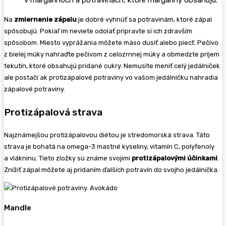
v margarínoch a potravinách, ktoré margaríny obsahujú.
Na
zmiernenie zápalu
je dobré vyhnúť sa potravinám, ktoré zápal
spôsobujú. Pokiaľ im neviete odolať pripravte si ich zdravším
spôsobom. Miesto vyprážania môžete mäso dusiť alebo piecť. Pečivo
z bielej múky nahraďte pečivom z celozrnnej múky a obmedzte príjem
tekutín, ktoré obsahujú pridané cukry. Nemusíte meniť celý jedálniček
ale postačí ak protizápalové potraviny vo vašom jedálničku nahradia
zápalové potraviny.
Protizápalová strava
Najznámejšou protizápalovou diétou je stredomorská strava. Táto
strava je bohatá na omega-3 mastné kyseliny, vitamín C, polyfenoly
a vlákninu. Tieto zložky sú známe svojimi
protizápalovými účinkami
.
Znížiť zápal môžete aj pridaním ďalších potravín do svojho jedálnička.
Mandle