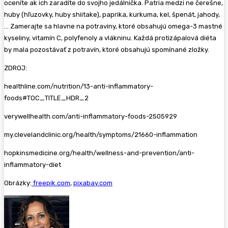
oceníte ak ich zaradíte do svojho jedálnička. Patria medzi ne čerešne,
huby (hľuzovky, huby shiitake), paprika, kurkuma, kel, špenát, jahody,
… Zamerajte sa hlavne na potraviny, ktoré obsahujú omega-3 mastné
kyseliny, vitamín C, polyfenoly a vlákninu. Každá protizápalová diéta
by mala pozostávať z potravín, ktoré obsahujú spomínané zložky.
ZDROJ:
healthline.com/nutrition/13-anti-inflammatory-
foods#TOC_TITLE_HDR_2
verywellhealth.com/anti-inflammatory-foods-2505929
my.clevelandclinic.org/health/symptoms/21660-inflammation
hopkinsmedicine.org/health/wellness-and-prevention/anti-
inflammatory-diet
Obrázky:
freepik.com
,
pixabay.com