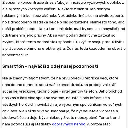
Zlepšenie koncentrácie dnes sľubuje množstvo výživových doplnkov,
ale aj rôznych krátkych cvičení. Niektoré z nich sú len dobrým
reklamným trikom bez akéhokoľvek účinku, iné síce na chvíľu zaberú,
no z dlhodobého hľadiska nejde o nič udržateľné. Namiesto toho, ako
riešiť problém nedostatku koncentrácie, mali by sme sa zamyslieť nad
odstránením jeho príčiny. Ak sa vám podarí definitívne zatočiť so
zvykmi, ktoré tento nedostatok spôsobujú, zvýšite svoju produktivitu
a práca bude omnoho efektívnejšia. Čo nás teda každodenne oberá o
koncentráciu?
Smartfón – najväčší zlodej našej pozornosti
Nie je žiadnym tajomstvom, že na prvú priečku rebríčka vecí, ktoré
nám denno denne kradnú našu koncentráciu, sa prebojoval kráľ
súčasnej vreckovej technológie – inteligentný telefón. Jeho príchod
nás zas o čosi viac spojil so svetom, neustále nás informuje o
všetkých horúcich novinkách a je výborným spoločníkom vo voľných
chvíľach. Nie každý si však uvedomuje, že byť neustále v obraze a
sledovať, čo sa deje, býva niekedy životu nebezpečné. Tento trend
nám potvrdzujú aj štatistiky
dopravných nehôd
. A pritom stačí