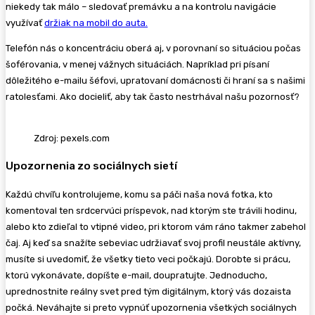
niekedy tak málo – sledovať premávku a na kontrolu navigácie
využívať
držiak na mobil do auta.
Telefón nás o koncentráciu oberá aj, v porovnaní so situáciou počas
šoférovania, v menej vážnych situáciách. Napríklad pri písaní
dôležitého e-mailu šéfovi, upratovaní domácnosti či hraní sa s našimi
ratolesťami. Ako docieliť, aby tak často nestrhával našu pozornosť?
Zdroj: pexels.com
Upozornenia zo sociálnych sietí
Každú chvíľu kontrolujeme, komu sa páči naša nová fotka, kto
komentoval ten srdcervúci príspevok, nad ktorým ste trávili hodinu,
alebo kto zdieľal to vtipné video, pri ktorom vám ráno takmer zabehol
čaj. Aj keď sa snažíte sebeviac udržiavať svoj profil neustále aktívny,
musíte si uvedomiť, že všetky tieto veci počkajú. Dorobte si prácu,
ktorú vykonávate, dopíšte e-mail, doupratujte. Jednoducho,
uprednostnite reálny svet pred tým digitálnym, ktorý vás dozaista
počká. Neváhajte si preto vypnúť upozornenia všetkých sociálnych