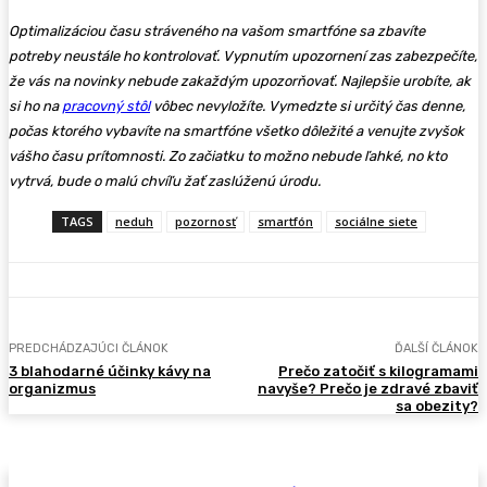
Optimalizáciou času stráveného na vašom smartfóne sa zbavíte
potreby neustále ho kontrolovať. Vypnutím upozornení zas zabezpečíte,
že vás na novinky nebude zakaždým upozorňovať. Najlepšie urobíte, ak
si ho na
pracovný stôl
vôbec nevyložíte. Vymedzte si určitý čas denne,
počas ktorého vybavíte na smartfóne všetko dôležité a venujte zvyšok
vášho času prítomnosti. Zo začiatku to možno nebude ľahké, no kto
vytrvá, bude o malú chvíľu žať zaslúženú úrodu.
TAGS
neduh
pozornosť
smartfón
sociálne siete
PREDCHÁDZAJÚCI ČLÁNOK
ĎALŠÍ ČLÁNOK
3 blahodarné účinky kávy na
Prečo zatočiť s kilogramami
organizmus
navyše? Prečo je zdravé zbaviť
sa obezity?