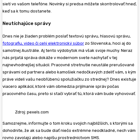
sietí vo vašom telefóne. Novinky si predsa môžete skontrolovať hneď,
keď sa k tomu dostanete.
Neutíchajúce správy
Dnes nie je žiaden problém poslať textovú správu, hlasovú správu,
fotografiu, video či celý elektronický súbor
zo Slovenska, hoci aj do
samotnej Austrálie. Aj tento výdobytok má však svoje muchy. Neraz
nás prijatá správa dokáže v modernom svete nachytať v tej
najnevhodnejšej situácii. Pracovné stretnutie neustále prerušované
správami od partnera alebo kamošiek nedočkavých zdeliť vám, s kým
práve videli vašu neobľúbenú spolužiačku zo strednej? Dnes existuje
viacero aplikácií, ktoré vám obmedzia prijímanie správ počas
pracovného času, preto si stačí vybrať tú, ktorá vám bude vyhovovať.
Zdroj: pexels.com
Samozrejme, informujte o tom kroku svojich najbližších, s ktorými sa
dohodnite, že ak sa bude diať niečo extrémne neodkladné, nech vám
rovno zavolajú alebo napíšu prostredníctvom SMS.