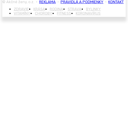
© Akčné ženy, o.z. •
REKLAMA
•
PRAVIDLÁ A PODMIENKY
•
KONTAKT
ZDRAVIE
KRÁSA
RODINA
STRAVA
BYLINKY
VITAMÍNY
CHOROBY
FITNESS
KORONAVÍRUS