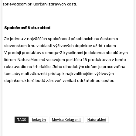
sprievodcom pri udržaní zdravých kostí.
Spoločnosť NaturaMed
Je jednou z najväčších spoločností pôsobiacich na českom a
slovenskom trhu v oblasti výživových doplnkov už 16. rokom.
V predaji produktov s omega-3 kyselinami je dokonca absolútnym
lídrom. NaturaMed má vo svojom portfóliu 18 produktov a v tomto
roku uvedie na trh ďalšie. Jeho dlhodobým cieľom je pracovať na
tom, aby mali zákazníci prístup k najkvalitnejším výživovým
doplnkom, ktoré budú zároveň vznikať udržateľnou cestou.
TAGS
kolagén
Movisa Kolagen II
NaturaMed