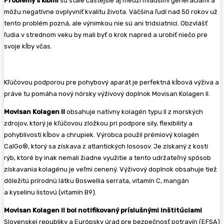
Problémy s kĺbmi
sú stále častejšie aj medzi mladšími generáciami a
môžu negatívne ovplyvniť kvalitu života. Väčšina ľudí nad 50 rokov už
tento problém pozná, ale výnimkou nie sú ani tridsiatnici. Obzvlášť
ľudia v strednom veku by mali byť o krok napred a urobiť niečo pre
svoje kĺby včas.
Kľúčovou podporou pre pohybový aparát je perfektná kĺbová výživa a
práve tu pomáha nový nórsky výživový doplnok Movisan Kolagen II.
Movisan Kolagen II
obsahuje natívny kolagén typu II z morských
zdrojov, ktorý je kľúčovou zložkou pri podpore sily, flexibility a
pohyblivosti kĺbov a chrupiek. Výrobca použil prémiový kolagén
CalGo®, ktorý sa získava z atlantických lososov. Je získaný z kostí
rýb, ktoré by inak nemali žiadne využitie a tento udržateľný spôsob
získavania kolagénu je veľmi cenený. Výživový doplnok obsahuje tiež
dôležitú prírodnú látku Boswellia serrata, vitamín C, mangán
a kyselinu listovú (vitamín B9).
Movisan Kolagen II bol notifikovaný príslušnými inštitúciami
Slovenskej republiky a Európsky úrad pre bezpečnosť potravín (EFSA)