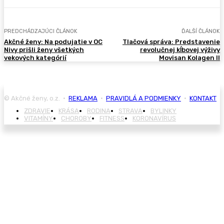
PREDCHÁDZAJÚCI ČLÁNOK
ĎALŠÍ ČLÁNOK
Akčné ženy: Na podujatie v OC
Tlačová správa: Predstavenie
Nivy prišli ženy všetkých
revolučnej kĺbovej výživy
vekových kategórií
Movisan Kolagen II
© Akčné ženy, o.z. •
REKLAMA
•
PRAVIDLÁ A PODMIENKY
•
KONTAKT
ZDRAVIE
KRÁSA
RODINA
STRAVA
BYLINKY
VITAMÍNY
CHOROBY
FITNESS
KORONAVÍRUS