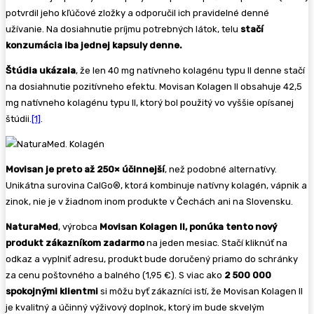
potvrdil jeho kľúčové zložky a odporučil ich pravidelné denné
užívanie. Na dosiahnutie príjmu potrebných látok, telu
stačí
konzumácia iba jednej kapsuly denne.
Štúdia ukázala
, že len 40 mg natívneho kolagénu typu II denne stačí
na dosiahnutie pozitívneho efektu. Movisan Kolagen II obsahuje 42,5
mg natívneho kolagénu typu II, ktorý bol použitý vo vyššie opísanej
štúdii.
[1]
.
Movisan je preto až 250× účinnejší
, než podobné alternatívy.
Unikátna surovina CalGo®, ktorá kombinuje natívny kolagén, vápnik a
zinok, nie je v žiadnom inom produkte v Čechách ani na Slovensku.
NaturaMed
, výrobca
Movisan Kolagen II, ponúka tento nový
produkt zákazníkom zadarmo
na jeden mesiac. Stačí kliknúť na
odkaz a vyplniť adresu, produkt bude doručený priamo do schránky
za cenu poštovného a balného (1,95 €). S viac ako
2 500 000
spokojnými klientmi
si môžu byť zákazníci istí, že Movisan Kolagen II
je kvalitný a účinný výživový doplnok, ktorý im bude skvelým