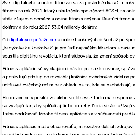
Svet digitálneho a online fitnessu sa za posledné dva až tri ro
fitness za rok 2021, ktorý uskutočnila spoločnosť ACSM, sa onl
stále záujem o domáce a online fitness riešenia. Rastúci trend a
dolárov a do roku 2027 33,04 miliardy dolárov.
Od
digitálnych peňaženiek
a online bankových riešení až po špo
„kedykoľvek a kdekoľvek“ je pre ľudí najväčším lákadlom a naše 
spustila digitálnu revolúciu, ktorá sľubovala, že zmení spôsob 
Fitness aplikácie sú vynikajúcimi nástrojmi na sledovanie, správ
a poskytujú prístup do rozsiahlej knižnice cvičebných videí na
udržiavať cvičebný režim bez ohľadu na to, kde sa nachádzajú, 
Hoci cvičenie v posilňovni alebo vo fitness štúdiu má nesporné
sa vyvíjajú tak, aby spĺňali aj tieto potreby. Ľudia si síce už
treba dodržiavať. Mnohé fitness aplikácie sa v súčasnosti predá
Fitness aplikácie môžu obsahovať aj množstvo ďalších zdrojov, n
napríklad meditáciu. Tento komplexný prístup je pre ľudí veľmi 