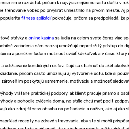
ky nesmierne rozrástol, pričom k najvýraznejšiemu rastu došlo v 
ine trénovanie vôbec po prvýkrát umiestnilo na prvom mieste. Aj 
 popularita
fitness aplikácií
pokračuje, pričom sa predpokladá, že 
rtové stávky a
online kasína
sa ľudia na celom svete čoraz viac spo
mobilné zariadenia nám naozaj umožňujú nepretržitý prístup do dig
cvičenia a ponúkne ľuďom možnosť cvičiť kdekoľvek a v čase, ktorý 
u a udržiavanie kondičných cieľov. Dajú sa stiahnuť do akéhokoľve
 požiadanie, pričom často umožňujú aj vytvorenie účtu, kde si po
a zároveň im poskytujú usmernenie, motiváciu a možnosť sledovať
 výhody vrátane praktickej podpory, ak klient pracuje priamo s o
ívajú výhody a pohodlie cvičenia doma, no stále chcú mať pocit zod
vajú ako zdroj fitness obsahu na požiadanie a naživo, ako aj ako
apríklad recepty na zdravé stravovanie, aby ste si mohli prispôs
atraktívny, pretože majú pocit, že na jednom mieste môžu získať v