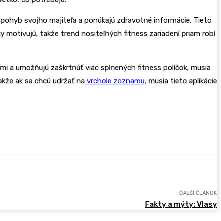
ú pohyb svojho majiteľa a ponúkajú zdravotné informácie. Tieto
y motivujú, takže trend nositeľných fitness zariadení priam robí
šími a umožňujú zaškrtnúť viac splnených fitness políčok, musia
takže ak sa chcú udržať na
vrchole zoznamu,
musia tieto aplikácie
ĎALŠÍ ČLÁNOK
Fakty a mýty: Vlasy