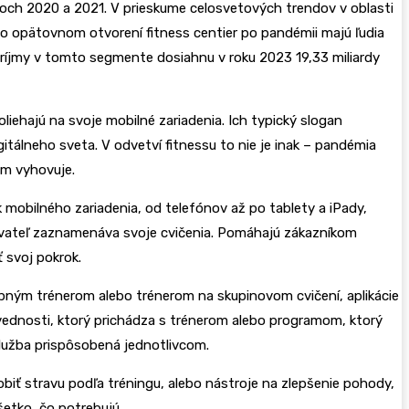
rokoch 2020 a 2021. V prieskume celosvetových trendov v oblasti
po opätovnom otvorení fitness centier po pandémii majú ľudia
príjmy v tomto segmente dosiahnu v roku 2023 19,33 miliardy
liehajú na svoje mobilné zariadenia. Ich typický slogan
itálneho sveta. V odvetví fitnessu to nie je inak – pandémia
im vyhovuje.
k mobilného zariadenia, od telefónov až po tablety a iPady,
užívateľ zaznamenáva svoje cvičenia. Pomáhajú zákazníkom
 svoj pokrok.
sobným trénerom alebo trénerom na skupinovom cvičení, aplikácie
povednosti, ktorý prichádza s trénerom alebo programom, ktorý
 služba prispôsobená jednotlivcom.
obiť stravu podľa tréningu, alebo nástroje na zlepšenie pohody,
šetko, čo potrebujú.