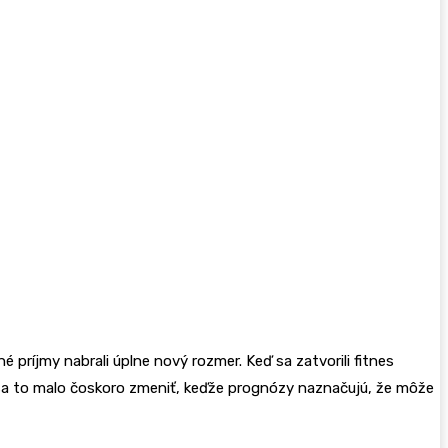
 príjmy nabrali úplne nový rozmer. Keď sa zatvorili fitnes
e by sa to malo čoskoro zmeniť, keďže prognózy naznačujú, že môže