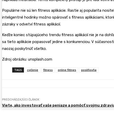
Populárne nie sú len fitness aplikácie. Rastie aj popularita nosit
inteligentné hodinky možno spárovať s fitness aplikáciami, ktoré
zázraky v odvetví fitness aplikácií.
Keďže koniec stúpajúceho trendu fitness aplikácií nie je na dohľ
sa tieto aplikácie popasovať jedine s konkurenciou. V súčasnosti
naozaj poskytnúť všetko.
Zdroj obrázku: unsplash.com
TAGS
cvičenie
fitness
online fittnes
posilňovňa
PREDCHÁDZAJÚCI ČLÁNOK
Viete, ako investovať vaše peniaze a pomôcť svojmu zdravi