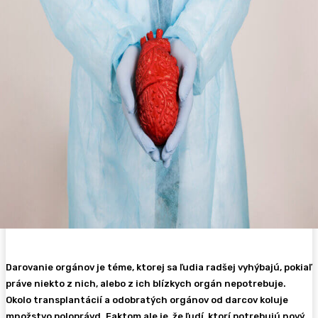
Darovanie orgánov je téme, ktorej sa ľudia radšej vyhýbajú, pokiaľ
práve niekto z nich, alebo z ich blízkych orgán nepotrebuje.
Okolo transplantácií a odobratých orgánov od darcov koluje
množstvo poloprávd. Faktom ale je, že ľudí, ktorí potrebujú nový