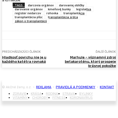
a ich liečbe.
TAGS
darcovia orgánov
darovanie obličky
darovanie orgánov
kmeňové bunky
legislatíva
register nedarcov
rohovka
transplantácia
transplantácia pľúc
transplantácia srdca
zákon o transplantácii
PREDCHÁDZAJÚCI ČLÁNOK
ĎALŠÍ ČLÁNOK
Hladkosť povrchu nie je u
Marhule – významný zdroj
každého katétra rovnaká
betakaroténu, ktorý prospeje
krásnej pokožke
© Akčné ženy, o.z. •
REKLAMA
•
PRAVIDLÁ A PODMIENKY
•
KONTAKT
ZDRAVIE
KRÁSA
RODINA
STRAVA
BYLINKY
VITAMÍNY
CHOROBY
FITNESS
KORONAVÍRUS