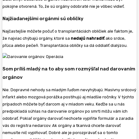
pokojne otvorená. To, že sú orgány odobraté nie je vôbec vidieť.
Najžiadanejšími orgánmi sú obličky
Najčastejšie môžete počuť o transplantáciách obličiek ale faktom je,
že najviac chýbajú orgány, ktoré sa
nedajú nahradiť
ako srdce,
pľúca alebo pečeň. Transplantácia obličky sa dá oddialiť dialýzou.
Som príliš mladý na to aby som rozmýšľal nad darovaním
orgánov
Nie. Dopravné nehody sa mladým ľuďom nevyhýbajú. Masívny srdcový
infarkt alebo mozgová porážka postihujú aj mladšie ročníky. V týchto
prípadoch môžete byť darcom aj v mladom veku. Keďže sa u nás
predpokladá súhlas na darovanie orgánov po smrti môžu vám ich
odobrať. Pokiaľ orgány darovať nechcete vyplňte formulár a zaradia
vás do registra nedarcov. Ak orgány a tkanivá chcete darovať
nemusíte nič vyplňovať. Dobré ale je porozprávať sa o tomto