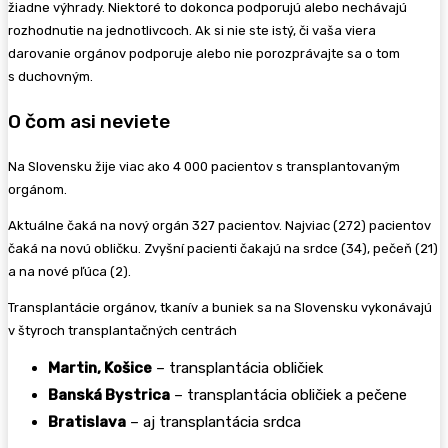
žiadne výhrady. Niektoré to dokonca podporujú alebo nechávajú
rozhodnutie na jednotlivcoch. Ak si nie ste istý, či vaša viera
darovanie orgánov podporuje alebo nie porozprávajte sa o tom
s duchovným.
O čom asi neviete
Na Slovensku žije viac ako 4 000 pacientov s transplantovaným
orgánom.
Aktuálne čaká na nový orgán 327 pacientov. Najviac (272) pacientov
čaká na novú obličku. Zvyšní pacienti čakajú na srdce (34), pečeň (21)
a na nové pľúca (2).
Transplantácie orgánov, tkanív a buniek sa na Slovensku vykonávajú
v štyroch transplantačných centrách
Martin, Košice
– transplantácia obličiek
Banská Bystrica
– transplantácia obličiek a pečene
Bratislava
– aj transplantácia srdca