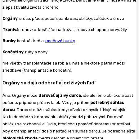
Darovanie orgánov zachraňuje životy. Darovanie tkanív môže výrazne
zlepšiť kvalitu života chorého.
Orgány
: srdce, pľúca, pečeň, pankreas, obličky, žalúdok a črevo
Tkanivá
: rohovka, kosť, šľacha, koža, srdcové chlopne, nervy, žily
Bunky
: kostná dreň a
kmeňové bunky
Končatiny
: ruky a nohy
Nie všetky transplantácie sa robia u nás a niektoré patria medzi
zriedkavé (transplantácie končatín).
Orgány sa dajú odobrať aj od živých ľudí
Áno. Orgány môže
darovať aj živý darca
, ide ale len o obličku a časť
pečene, prípadne pľúcny lalok. Vždy je pritom
potrebný súhlas
darcu
. Darca si môže súhlas kedykoľvek rozmyslieť. Najčastejšie
takto dochádza k darovaniu obličky medzi príbuznými. Darovať
obličku sa rozhodnú aj ľudia, ktorí chcú pomôcť dobrému priateľovi.
Aby k transplantácii došlo nestačí len súhlas darcu. Je potrebná ešte
biologická zhoda
medzi darcom a príjemcom orgánu.