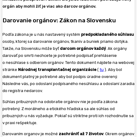
orgán aby mohli žiť je viac ako darcov orgánov.
Darovanie orgánov: Zákon na Slovensku
Podľa zákona je u nás nastavený systém
predpokladaného súhlasu
osoby, ktorej sa darovanie orgánov, tkanív a buniek priamo dotýka.
Takže, na Slovensku môže byť
darcom orgánov každý
. Ak orgány
darovať po smrti nechcete je potrebné podpísať prehlásenie
o nesúhlase s odberom orgánov. Tento dokument nájdete na webovej
stránke
Národnej transplantačnej organizácie
(
tu
). Aby bol
dokument platný je potrebné aby bol podpis úradne overený.
Následne vás, po odoslaní podpísaného nesúhlasu a odoslaní zaradia
do registra nedarcov.
Súhlas príbuzných na odobratie orgánov nie je podľa zákona
potrebný. Z morálneho a etického hľadiska sa ale súhlas od
príbuzných u nás vyžaduje. Pokiaľ sú striktne proti ich rozhodnutie sa
v praxi rešpektuje.
Darovaním organov je možné
zachrániť až 7 životov
. Okrem orgánov