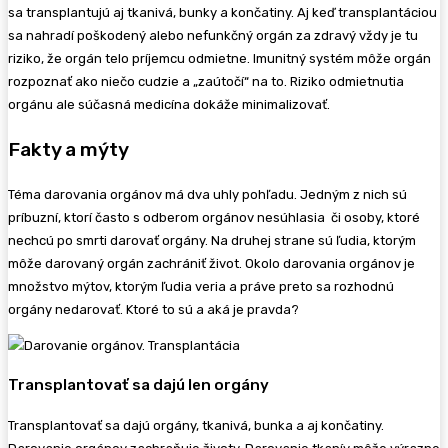
sa transplantujú aj tkanivá, bunky a končatiny. Aj keď transplantáciou
sa nahradí poškodený alebo nefunkčný orgán za zdravý vždy je tu
riziko, že orgán telo príjemcu odmietne. Imunitný systém môže orgán
rozpoznať ako niečo cudzie a „zaútočí“ na to. Riziko odmietnutia
orgánu ale súčasná medicína dokáže minimalizovať.
Fakty a mýty
Téma darovania orgánov má dva uhly pohľadu. Jedným z nich sú
príbuzní, ktorí často s odberom orgánov nesúhlasia či osoby, ktoré
nechcú po smrti darovať orgány. Na druhej strane sú ľudia, ktorým
môže darovaný orgán zachrániť život. Okolo darovania orgánov je
množstvo mýtov, ktorým ľudia veria a práve preto sa rozhodnú
orgány nedarovať. Ktoré to sú a aká je pravda?
Transplantovať sa dajú len orgány
Transplantovať sa dajú orgány, tkanivá, bunka a aj končatiny.