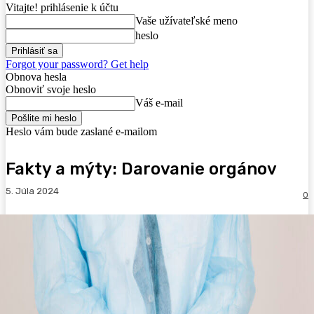
Vitajte! prihlásenie k účtu
Vaše užívateľské meno
heslo
Forgot your password? Get help
Obnova hesla
Obnoviť svoje heslo
Váš e-mail
Heslo vám bude zaslané e-mailom
Fakty a mýty: Darovanie orgánov
5. Júla 2024
0