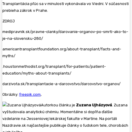
Transplantácia pľúc sa v minulosti vykonávala vo Viedni. V súčasnosti
prebieha zákrok v Prahe.
ZDROJ
medipravnik.sk/pravne-clanky/darovanie-organov-po-smrti-ako-to-
je-na-slovensku-280/
americantransplantfoundation.org/about-transplant/facts-and-
myths/
.houstonmethodist.org/transplant/for-patients/patient-
education/myths-about-transplants/
darzivota.sk/transplantacie-a-darcovstvo/darcovstvo-organov/
Obrázky:
freepik.com
,
Autorkou článku je
Zuzana Ujházyová
. Zuzana
vyštudovala analytickú chémiu. Momentálne si dopľňa ďalšie
vzdelanie na Jesseniovej lekárskej fakulte v Martine. Na portáli
Nazdravie.sk najčastejšie publikuje články o ľudskom tele, chorobách