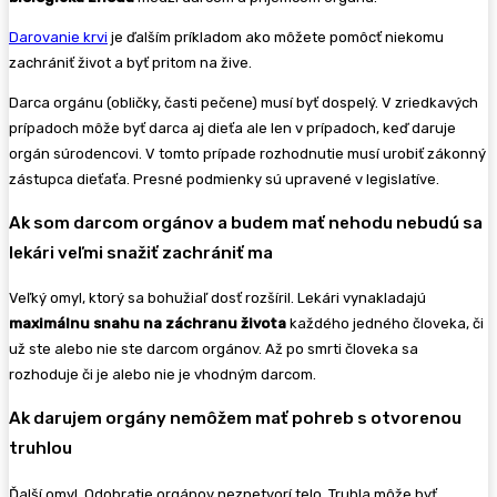
Darovanie krvi
je ďalším príkladom ako môžete pomôcť niekomu
zachrániť život a byť pritom na žive.
Darca orgánu (obličky, časti pečene) musí byť dospelý. V zriedkavých
prípadoch môže byť darca aj dieťa ale len v prípadoch, keď daruje
orgán súrodencovi. V tomto prípade rozhodnutie musí urobiť zákonný
zástupca dieťaťa. Presné podmienky sú upravené v legislatíve.
Ak som darcom orgánov a budem mať nehodu nebudú sa
lekári veľmi snažiť zachrániť ma
Veľký omyl, ktorý sa bohužiaľ dosť rozšíril. Lekári vynakladajú
maximálnu snahu na záchranu života
každého jedného človeka, či
už ste alebo nie ste darcom orgánov. Až po smrti človeka sa
rozhoduje či je alebo nie je vhodným darcom.
Ak darujem orgány nemôžem mať pohreb s otvorenou
truhlou
Ďalší omyl. Odobratie orgánov neznetvorí telo. Truhla môže byť