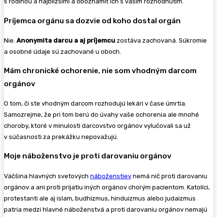
s rodinou a najbližšími a oboznámiť ich s vašim rozhodnutím.
Príjemca orgánu sa dozvie od koho dostal orgán
Nie.
Anonymita darcu a aj príjemcu
zostáva zachovaná. Súkromie
a osobné údaje sú zachované u oboch.
Mám chronické ochorenie, nie som vhodným darcom
orgánov
O tom, či ste vhodným darcom rozhodujú lekári v čase úmrtia.
Samozrejme, že pri tom berú do úvahy vaše ochorenia ale mnohé
choroby, ktoré v minulosti darcovstvo orgánov vylučovali sa už
v súčasnosti za prekážku nepovažujú.
Moje náboženstvo je proti darovaniu orgánov
Väčšina hlavných svetových
náboženstiev
nemá nič proti darovaniu
orgánov a ani proti prijatiu iných orgánov chorým pacientom. Katolíci,
protestanti ale aj islam, budhizmus, hinduizmus alebo judaizmus
patria medzi hlavné náboženstvá a proti darovaniu orgánov nemajú