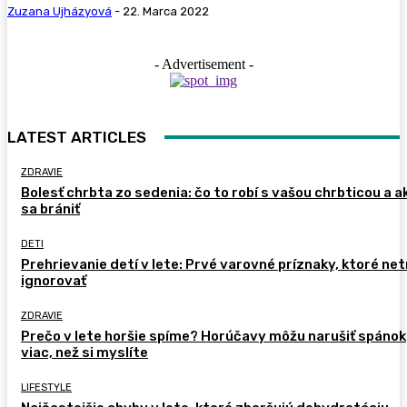
Zuzana Ujházyová
-
22. Marca 2022
- Advertisement -
LATEST ARTICLES
ZDRAVIE
Bolesť chrbta zo sedenia: čo to robí s vašou chrbticou a a
sa brániť
DETI
Prehrievanie detí v lete: Prvé varovné príznaky, ktoré ne
ignorovať
ZDRAVIE
Prečo v lete horšie spíme? Horúčavy môžu narušiť spánok
viac, než si myslíte
LIFESTYLE