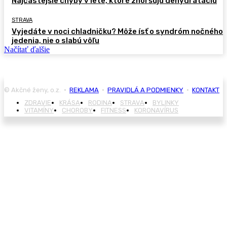
Najčastejšie chyby v lete, ktoré zhoršujú dehydratáciu
STRAVA
Vyjedáte v noci chladničku? Môže ísť o syndróm nočného
jedenia, nie o slabú vôľu
Načítať ďalšie
© Akčné ženy, o.z. •
REKLAMA
•
PRAVIDLÁ A PODMIENKY
•
KONTAKT
ZDRAVIE
KRÁSA
RODINA
STRAVA
BYLINKY
VITAMÍNY
CHOROBY
FITNESS
KORONAVÍRUS