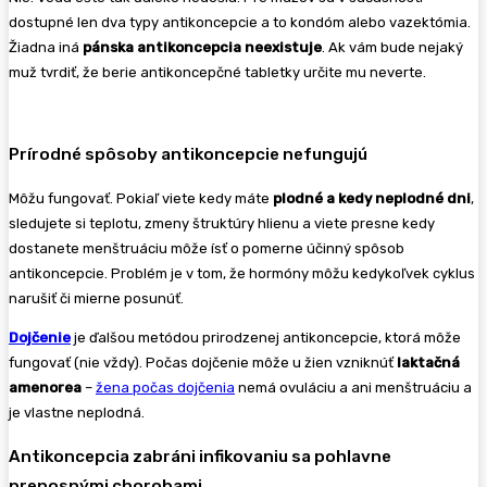
dostupné len dva typy antikoncepcie a to kondóm alebo vazektómia.
Žiadna iná
pánska antikoncepcia neexistuje
. Ak vám bude nejaký
muž tvrdiť, že berie antikoncepčné tabletky určite mu neverte.
Prírodné spôsoby antikoncepcie nefungujú
Môžu fungovať. Pokiaľ viete kedy máte
plodné a kedy neplodné dni
,
sledujete si teplotu, zmeny štruktúry hlienu a viete presne kedy
dostanete menštruáciu môže ísť o pomerne účinný spôsob
antikoncepcie. Problém je v tom, že hormóny môžu kedykoľvek cyklus
narušiť či mierne posunúť.
Dojčenie
je ďalšou metódou prirodzenej antikoncepcie, ktorá môže
fungovať (nie vždy). Počas dojčenie môže u žien vzniknúť
laktačná
amenorea
–
žena počas dojčenia
nemá ovuláciu a ani menštruáciu a
je vlastne neplodná.
Antikoncepcia zabráni infikovaniu sa pohlavne
prenosnými chorobami