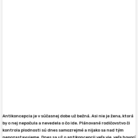
Antikoncepcia je v súčasnej dobe už bežná. Asi nie je žena, ktorá
by o nej nepočula a nevedela o čo ide. Plánované rodičovstvo či
kontrola plodnosti sú dnes samozrejmé a nijako sa nad tým
nepozastavujeme. Dnes sa už o antikoncepcii veľa vie, veľa hovorí