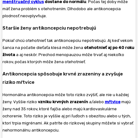
menštruačný cyklus
dostane do normálu
. Počas tej doby môže
mäť žena problém s otehotnením. Dlhodobo ale antikoncepcia
plodnosť neovplyvňuje.
Staršie ženy antikoncepciu nepotrebujú
Pokiaľ chcú otehotnieť tak antikoncepciu nepotrebujú. Aj keď vekom
šanca na počatie dieťaťa klesá môže žena
otehotnieť aj po 40 roku
života
a aj neskôr. Prechod menopauzou môže trvať aj niekoľko
rokov, počas ktorých môže žena otehotnieť.
Antikoncepcia spôsobuje krvné zrazeniny a zvyšuje
riziko mŕtvice
Hormonálna antikoncepcia môže toto riziko zvýšiť, ale nie u každej
ženy. Vyššie riziko
vzniku krvných zrazenín
a/alebo
mŕtvice
majú
ženy nad 35 rokov, ktoré fajčia alebo majú kardiovaskulárne
ochorenie. Toto riziko je vyššie aj pri ľuďoch s obezitou alebo u tých,
ktorí trpia migrénami. Ak patríte do rizikovej skupiny môžete si vybrať
nehormonálnu antikoncepciu.