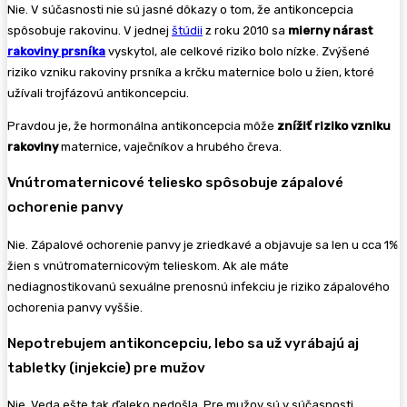
Nie. V súčasnosti nie sú jasné dôkazy o tom, že antikoncepcia
spôsobuje rakovinu. V jednej
štúdii
z roku 2010 sa
mierny nárast
rakoviny prsníka
vyskytol, ale celkové riziko bolo nízke. Zvýšené
riziko vzniku rakoviny prsníka a krčku maternice bolo u žien, ktoré
užívali trojfázovú antikoncepciu.
Pravdou je, že hormonálna antikoncepcia môže
znížiť riziko vzniku
rakoviny
maternice, vaječníkov a hrubého čreva.
Vnútromaternicové teliesko spôsobuje zápalové
ochorenie panvy
Nie. Zápalové ochorenie panvy je zriedkavé a objavuje sa len u cca 1%
žien s vnútromaternicovým telieskom. Ak ale máte
nediagnostikovanú sexuálne prenosnú infekciu je riziko zápalového
ochorenia panvy vyššie.
Nepotrebujem antikoncepciu, lebo sa už vyrábajú aj
tabletky (injekcie) pre mužov
Nie. Veda ešte tak ďaleko nedošla. Pre mužov sú v súčasnosti