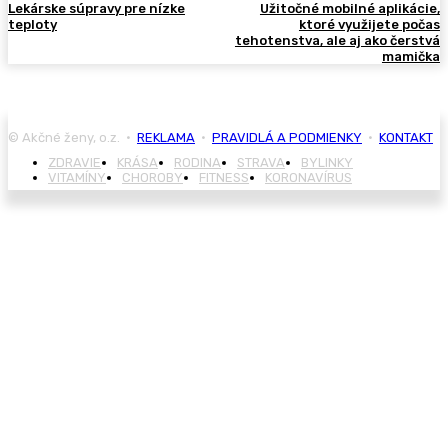
Lekárske súpravy pre nízke
Užitočné mobilné aplikácie,
teploty
ktoré využijete počas
tehotenstva, ale aj ako čerstvá
mamička
© Akčné ženy, o.z. •
REKLAMA
•
PRAVIDLÁ A PODMIENKY
•
KONTAKT
ZDRAVIE
KRÁSA
RODINA
STRAVA
BYLINKY
VITAMÍNY
CHOROBY
FITNESS
KORONAVÍRUS