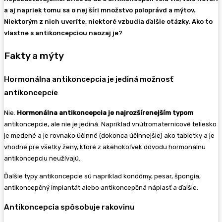
a aj napriek tomu sa o nej šíri množstvo poloprávd a mýtov.
Niektorým z nich uveríte, niektoré vzbudia ďalšie otázky. Ako to
vlastne s antikoncepciou naozaj je?
Fakty a mýty
Hormonálna antikoncepcia je jediná možnosť
antikoncepcie
Nie.
Hormonálna antikoncepcia je najrozšírenejším
typom
antikoncepcie, ale nie je jediná. Napríklad vnútromaternicové teliesko
je medené a je rovnako účinné (dokonca účinnejšie) ako tabletky a je
vhodné pre všetky ženy, ktoré z akéhokoľvek dôvodu hormonálnu
antikoncepciu neužívajú.
Ďalšie typy antikoncepcie sú napríklad kondómy, pesar, špongia,
antikoncepčný implantát alebo antikoncepčná náplasť a ďalšie.
Antikoncepcia spôsobuje rakovinu