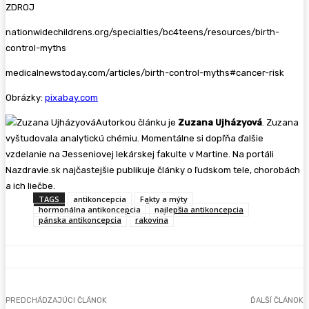
ZDROJ
nationwidechildrens.org/specialties/bc4teens/resources/birth-
control-myths
medicalnewstoday.com/articles/birth-control-myths#cancer-risk
Obrázky:
pixabay.com
Autorkou článku je
Zuzana Ujházyová
. Zuzana
vyštudovala analytickú chémiu. Momentálne si dopľňa ďalšie
vzdelanie na Jesseniovej lekárskej fakulte v Martine. Na portáli
Nazdravie.sk najčastejšie publikuje články o ľudskom tele, chorobách
a ich liečbe.
TAGS
antikoncepcia
Fakty a mýty
hormonálna antikoncepcia
najlepšia antikoncepcia
pánska antikoncepcia
rakovina
PREDCHÁDZAJÚCI ČLÁNOK
ĎALŠÍ ČLÁNOK