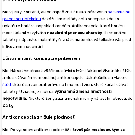
Nie všetky. Zabrániť, alebo aspoň znížiť riziko infikovania
sa sexuálne
prenosnou infekciou
dokážu len metódy antikoncepcie, kde sa
uplatňuje bariéra, napríklad kondóm. Antikoncepcia, ktorá bariéru
medzi telami nevytvára
nezabráni prenosu choroby
. Hormonálne
tabletky, náplaste, implantáty či vnútromaternicové teliesko vás pred
infikovaním neochráni.
Užívaním antikoncepcie priberiem
Nie. Nárast hmotnosti väčšinou súvisí s inými faktormi životného štýlu
a nie s užívaním hormonálnej antikoncepcie. Uskutočnilo sa viacero
štúdií
, ktoré sa zamerali práve na hmotnosť žien, ktoré začali užívať
tabletky. U žiadnej z nich sa
významná zmena hmotnosti
nepotvrdila
. Niektoré ženy zaznamenali mierny nárast hmotnosti, do
2,5 kg.
Antikoncepcia znižuje plodnosť
Nie. Po vysadení antikoncepcie môže
trvať pár mesiacov, kým sa