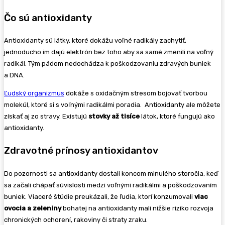
Čo sú antioxidanty
Antioxidanty sú látky, ktoré dokážu voľné radikály zachytiť,
jednoducho im dajú elektrón bez toho aby sa samé zmenili na voľný
radikál. Tým pádom nedochádza k poškodzovaniu zdravých buniek
a DNA.
Ľudský organizmus
dokáže s oxidačným stresom bojovať tvorbou
molekúl, ktoré si s voľnými radikálmi poradia. Antioxidanty ale môžete
získať aj zo stravy. Existujú
stovky až tisíce
látok, ktoré fungujú ako
antioxidanty.
Zdravotné prínosy antioxidantov
Do pozornosti sa antioxidanty dostali koncom minulého storočia, keď
sa začali chápať súvislosti medzi voľnými radikálmi a poškodzovaním
buniek. Viaceré štúdie preukázali, že ľudia, ktorí konzumovali
viac
ovocia a zeleniny
bohatej na antioxidanty mali nižšie riziko rozvoja
chronických ochorení, rakoviny či straty zraku.