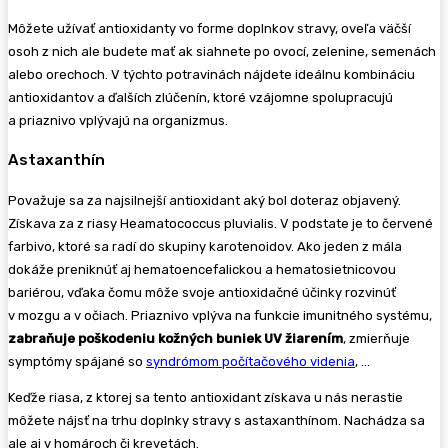
Môžete užívať antioxidanty vo forme doplnkov stravy, oveľa väčší
osoh z nich ale budete mať ak siahnete po ovocí, zelenine, semenách
alebo orechoch. V týchto potravinách nájdete ideálnu kombináciu
antioxidantov a ďalších zlúčenín, ktoré vzájomne spolupracujú
a priaznivo vplývajú na organizmus.
Astaxanthín
Považuje sa za najsilnejší antioxidant aký bol doteraz objavený.
Získava za z riasy Heamatococcus pluvialis. V podstate je to červené
farbivo, ktoré sa radí do skupiny karotenoidov. Ako jeden z mála
dokáže preniknúť aj hematoencefalickou a hematosietnicovou
bariérou, vďaka čomu môže svoje antioxidačné účinky rozvinúť
v mozgu a v očiach. Priaznivo vplýva na funkcie imunitného systému,
zabraňuje poškodeniu kožných buniek UV žiarením
, zmierňuje
symptómy spájané so
syndrómom počítačového videnia
, …
Keďže riasa, z ktorej sa tento antioxidant získava u nás nerastie
môžete nájsť na trhu doplnky stravy s astaxanthínom. Nachádza sa
ale aj v homároch či krevetách.