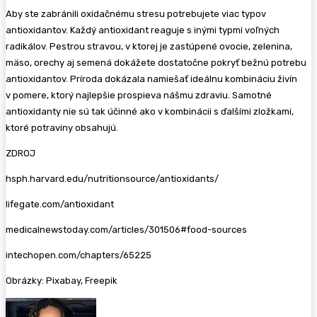
Aby ste zabránili oxidačnému stresu potrebujete viac typov
antioxidantov. Každý antioxidant reaguje s inými typmi voľných
radikálov. Pestrou stravou, v ktorej je zastúpené ovocie, zelenina,
mäso, orechy aj semená dokážete dostatočne pokryť bežnú potrebu
antioxidantov. Príroda dokázala namiešať ideálnu kombináciu živín
v pomere, ktorý najlepšie prospieva nášmu zdraviu. Samotné
antioxidanty nie sú tak účinné ako v kombinácii s ďalšími zložkami,
ktoré potraviny obsahujú.
ZDROJ
hsph.harvard.edu/nutritionsource/antioxidants/
lifegate.com/antioxidant
medicalnewstoday.com/articles/301506#food-sources
intechopen.com/chapters/65225
Obrázky: Pixabay, Freepik