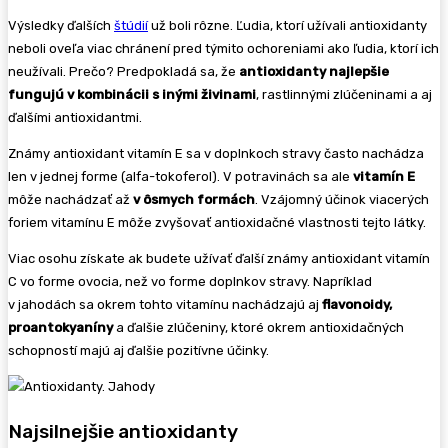
Výsledky ďalších
štúdií
už boli rôzne. Ľudia, ktorí užívali antioxidanty
neboli oveľa viac chránení pred týmito ochoreniami ako ľudia, ktorí ich
neužívali. Prečo? Predpokladá sa, že
antioxidanty najlepšie
fungujú v kombinácii s inými živinami
, rastlinnými zlúčeninami a aj
ďalšími antioxidantmi.
Známy antioxidant vitamín E sa v doplnkoch stravy často nachádza
len v jednej forme (alfa-tokoferol). V potravinách sa ale
vitamín E
môže nachádzať až
v ôsmych formách
. Vzájomný účinok viacerých
foriem vitamínu E môže zvyšovať antioxidačné vlastnosti tejto látky.
Viac osohu získate ak budete užívať ďalší známy antioxidant vitamín
C vo forme ovocia, než vo forme doplnkov stravy. Napríklad
v jahodách sa okrem tohto vitamínu nachádzajú aj
flavonoidy,
proantokyaníny
a ďalšie zlúčeniny, ktoré okrem antioxidačných
schopností majú aj ďalšie pozitívne účinky.
Najsilnejšie antioxidanty