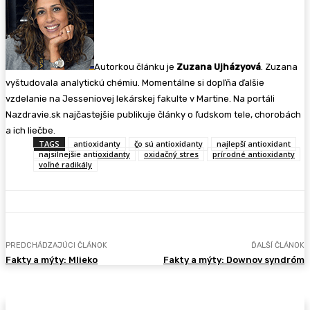
Autorkou článku je
Zuzana Ujházyová
. Zuzana
vyštudovala analytickú chémiu. Momentálne si dopľňa ďalšie
vzdelanie na Jesseniovej lekárskej fakulte v Martine. Na portáli
Nazdravie.sk najčastejšie publikuje články o ľudskom tele, chorobách
a ich liečbe.
TAGS
antioxidanty
čo sú antioxidanty
najlepší antioxidant
najsilnejšie antioxidanty
oxidačný stres
prírodné antioxidanty
voľné radikály
PREDCHÁDZAJÚCI ČLÁNOK
ĎALŠÍ ČLÁNOK
Fakty a mýty: Mlieko
Fakty a mýty: Downov syndróm