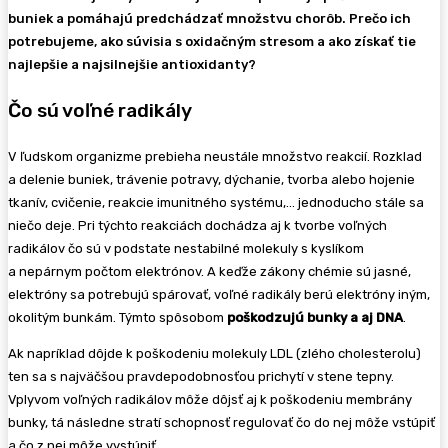
buniek a pomáhajú predchádzať množstvu chorôb. Prečo ich
potrebujeme, ako súvisia s oxidačným stresom a ako získať tie
najlepšie a najsilnejšie antioxidanty?
Čo sú voľné radikály
V ľudskom organizme prebieha neustále množstvo reakcií. Rozklad
a delenie buniek, trávenie potravy, dýchanie, tvorba alebo hojenie
tkanív, cvičenie, reakcie imunitného systému,… jednoducho stále sa
niečo deje. Pri týchto reakciách dochádza aj k tvorbe voľných
radikálov čo sú v podstate nestabilné molekuly s kyslíkom
a nepárnym počtom elektrónov. A keďže zákony chémie sú jasné,
elektróny sa potrebujú spárovať, voľné radikály berú elektróny iným,
okolitým bunkám. Týmto spôsobom
poškodzujú bunky a aj DNA
.
Ak napríklad dôjde k poškodeniu molekuly LDL (zlého cholesterolu)
ten sa s najväčšou pravdepodobnosťou prichytí v stene tepny.
Vplyvom voľných radikálov môže dôjsť aj k poškodeniu membrány
bunky, tá následne stratí schopnosť regulovať čo do nej môže vstúpiť
a čo z nej môže vystúpiť.