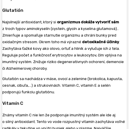
Glutatión
Najsilnejší antioxidant, ktorý si
organizmus dokáže vytvoriť sám
z troch typov aminokyselín (cysteín, glycín a kyselina glutamová)..
Zmierňuje a spomaľuje starnutie organizmu a chráni bunky pred
oxidačným stresom. Okrem toho má výrazné
detoxikačné účinky
.
Zachytáva ťažké kovy ako olovo, ortuť a hliník a vylučuje ich z tela.
Reguluje počet a funkčnosť erytrocytov a leukocytov, čím vplýva na
imunitný systém. Znižuje riziko degeneratívnych ochorení, demencie
či Alzheimerovej choroby.
Glutatión sa nachádza v mäse, ovocí a zelenine (brokolica, kapusta,
cesnak, cibuľa,…) a strukovinách. Vitamín C, vitamín E a selén
podporujú funkciu glutatiónu.
Vitamín C
Známy vitamín C nie len že podporuje imunitný systém ale ide aj
o silný antioxidant. Tento vo vode rozpustný vitamín zachytáva voľné
radikály v tekutine vo vnútri buniek alebo v plazme. Najväčšie