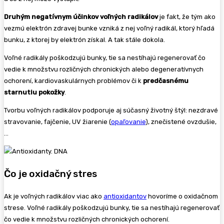
Druhým negatívnym účinkov voľných radikálov
je fakt, že tým ako
vezmú elektrón zdravej bunke vzniká z nej voľný radikál, ktorý hľadá
bunku, z ktorej by elektrón získal. A tak stále dokola.
Voľné radikály poškodzujú bunky, tie sa nestíhajú regenerovať čo
vedie k množstvu rozličných chronických alebo degeneratívnych
ochorení, kardiovaskulárnych problémov či k
predčasnému
starnutiu pokožky
.
Tvorbu voľných radikálov podporuje aj súčasný životný štýl: nezdravé
stravovanie, fajčenie, UV žiarenie (
opaľovanie
), znečistené ovzdušie,
…
Čo je oxidačný stres
Ak je voľných radikálov viac ako
antioxidantov
hovoríme o oxidačnom
strese. Voľné radikály poškodzujú bunky, tie sa nestíhajú regenerovať
čo vedie k množstvu rozličných chronických ochorení.