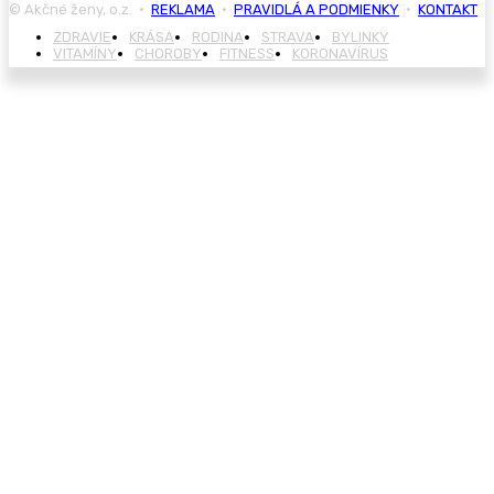
© Akčné ženy, o.z. •
REKLAMA
•
PRAVIDLÁ A PODMIENKY
•
KONTAKT
ZDRAVIE
KRÁSA
RODINA
STRAVA
BYLINKY
VITAMÍNY
CHOROBY
FITNESS
KORONAVÍRUS