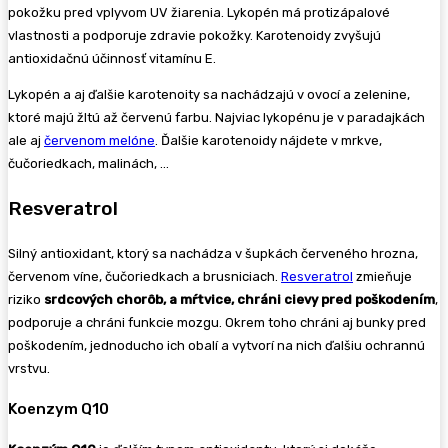
pokožku pred vplyvom UV žiarenia. Lykopén má protizápalové
vlastnosti a podporuje zdravie pokožky. Karotenoidy zvyšujú
antioxidačnú účinnosť vitamínu E.
Lykopén a aj ďalšie karotenoity sa nachádzajú v ovocí a zelenine,
ktoré majú žltú až červenú farbu. Najviac lykopénu je v paradajkách
ale aj
červenom melóne
. Ďalšie karotenoidy nájdete v mrkve,
čučoriedkach, malinách, …
Resveratrol
Silný antioxidant, ktorý sa nachádza v šupkách červeného hrozna,
červenom víne, čučoriedkach a brusniciach.
Resveratrol
zmieňuje
riziko
srdcových chorôb, a mŕtvice, chráni cievy pred poškodením
,
podporuje a chráni funkcie mozgu. Okrem toho chráni aj bunky pred
poškodením, jednoducho ich obalí a vytvorí na nich ďalšiu ochrannú
vrstvu.
Koenzym Q10