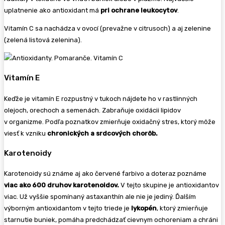
uplatnenie ako antioxidant má
pri ochrane leukocytov
.
Vitamín C sa nachádza v ovocí (prevažne v citrusoch) a aj zelenine
(zelená listová zelenina).
Vitamín E
Keďže je vitamín E rozpustný v tukoch nájdete ho v rastlinných
olejoch, orechoch a semenách. Zabraňuje oxidácii lipidov
v organizme. Podľa poznatkov zmierňuje oxidačný stres, ktorý môže
viesť k vzniku
chronických a srdcových chorôb.
Karotenoidy
Karotenoidy sú známe aj ako červené farbivo a doteraz poznáme
viac ako 600 druhov karotenoidov.
V tejto skupine je antioxidantov
viac. Už vyššie spomínaný astaxanthín ale nie je jediný. Ďalším
výborným antioxidantom v tejto triede je
lykopén
, ktorý zmierňuje
starnutie buniek, pomáha predchádzať cievnym ochoreniam a chráni