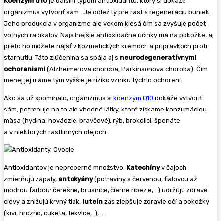
Koenzým Q10
je ďalším typom antioxidantu, ktorý si dokáže
organizmus vytvoriť sám. Je dôležitý pre rast a regeneráciu buniek.
Jeho produkcia v organizme ale vekom klesá čím sa zvyšuje počet
voľných radikálov. Najsilnejšie antioxidačné účinky má na pokožke, aj
preto ho môžete nájsť v kozmetických krémoch a prípravkoch proti
starnutiu. Táto zlúčenina sa spája aj s
neurodegeneratívnymi
ochoreniami
(Alzheimerova choroba, Parkinsonova choroba). Čím
menej jej máme tým vyššie je riziko vzniku týchto ochorení.
Ako sa už spomínalo, organizmus si
koenzým Q10
dokáže vytvoriť
sám, potrebuje na to ale vhodné látky, ktoré získame konzumáciou
mäsa (hydina, hovädzie, bravčové), rýb, brokolici, špenáte
a v niektorých rastlinných olejoch.
Antioxidantov je nepreberné množstvo.
Katechíny
v čajoch
zmierňujú zápaly,
antokyány
(potraviny s červenou, fialovou až
modrou farbou: čerešne, brusnice, čierne ríbezle,…) udržujú zdravé
cievy a znižujú krvný tlak,
luteín
zas zlepšuje zdravie očí a pokožky
(kivi, hrozno, cuketa, tekvice,..),….