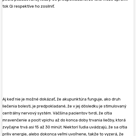
tok Qi respektíve ho zosilniť.
Aj keď nie je možné dokázať, že akupunktúra funguje, ako druh
liečenia bolesti, je predpokladané, že v jej dôsledku je stimulovaný
centrálny nervový systém. Väčšina pacientov tvrdí, že cítia
mravenčenie a pocit vpichu až do konca doby trvania liečby, ktorá
zvyčajne trvá asi 15 až 30 minút. Niektorí ľudia uvádzajú, že sa cítia
príliv energie, alebo dokonca veľmi uvoľnene, takže to vyzerá, že