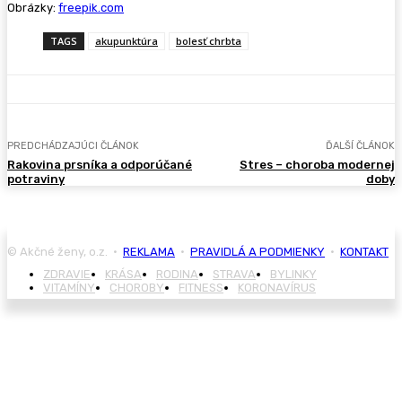
Obrázky:
freepik.com
TAGS
akupunktúra
bolesť chrbta
PREDCHÁDZAJÚCI ČLÁNOK
ĎALŠÍ ČLÁNOK
Rakovina prsníka a odporúčané
Stres – choroba modernej
potraviny
doby
© Akčné ženy, o.z. •
REKLAMA
•
PRAVIDLÁ A PODMIENKY
•
KONTAKT
ZDRAVIE
KRÁSA
RODINA
STRAVA
BYLINKY
VITAMÍNY
CHOROBY
FITNESS
KORONAVÍRUS