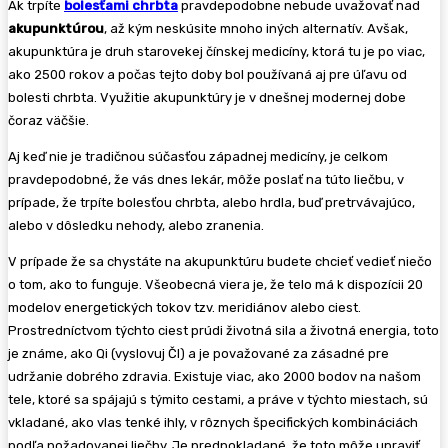
Ak trpíte
bolesťami chrbta
pravdepodobne nebude uvažovať nad
akupunktúrou
, až kým neskúsite mnoho iných alternatív. Avšak,
akupunktúra je druh starovekej čínskej medicíny, ktorá tu je po viac,
ako 2500 rokov a počas tejto doby bol používaná aj pre úľavu od
bolesti chrbta. Využitie akupunktúry je v dnešnej modernej dobe
čoraz väčšie.
Aj keď nie je tradičnou súčasťou západnej medicíny, je celkom
pravdepodobné, že vás dnes lekár, môže poslať na túto liečbu, v
prípade, že trpíte bolesťou chrbta, alebo hrdla, buď pretrvávajúco,
alebo v dôsledku nehody, alebo zranenia.
V prípade že sa chystáte na akupunktúru budete chcieť vedieť niečo
o tom, ako to funguje. Všeobecná viera je, že telo má k dispozícii 20
modelov energetických tokov tzv. meridiánov alebo ciest.
Prostredníctvom týchto ciest prúdi životná sila a životná energia, toto
je známe, ako Qi (vyslovuj ČI) a je považované za zásadné pre
udržanie dobrého zdravia. Existuje viac, ako 2000 bodov na našom
tele, ktoré sa spájajú s týmito cestami, a práve v týchto miestach, sú
vkladané, ako vlas tenké ihly, v rôznych špecifických kombináciách
podľa požadovanej liečby. Je predpokladané, že toto môže upraviť