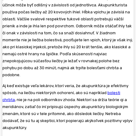
účinok môže byť odlišný v závislosti od jednotlivca. Akupunkturista
používa počas liečby až 20 kovových ihiel. Hĺbka vpichu je závislá na
oblasti. Väčšie svalové respektíve tukové oblasti potrebujú väčší
prienik a inde je ihla len pod povrchom. Odborník môže otáčať ihly tak
či onak v závislosti na tom, čo sa snaží dosiahnuť. V žiadnom
momente nie je liečba bolestivá, pociťujete len vpich, ktorý je však iný,
ako pri klasickej injekcii, pretože ihly sú 20 krát tenšie, ako klasické a
nemajú ostré hrany na špičke. Podľa skúseností najviac
znepokojujúcou súčasťou liečby je ležať v rovnakej polohe bez
pohybu po dobu až 30 minút, najmä ak trpíte bolesťami chrbta a
podobne.
Aj keď existuje veľa lekárov, ktorí veria, že akupunktúra je efektívny
spôsob, na liečbu niektorých ochorení, ako sú napríklad
bolesti
chrbta
, nie je na poli odborníkov zhoda. Niektorí sa držia teórie qi a
meridiánov, zatiaľ čo iní pripisujú úspechy akupunktúry biologickým
zmenám, ktoré sú v tele prítomné, ako dôsledok liečby. Netreba
dodávať, že sú tu aj skeptici, ktorí popierajú akýkoľvek pozitívny vplyv
akupunktúry.