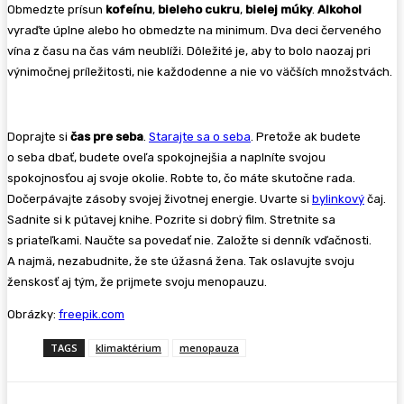
Obmedzte prísun
kofeínu
,
bieleho cukru
,
bielej múky
.
Alkohol
vyraďte úplne alebo ho obmedzte na minimum. Dva deci červeného
vína z času na čas vám neublíži. Dôležité je, aby to bolo naozaj pri
výnimočnej príležitosti, nie každodenne a nie vo väčších množstvách.
Doprajte si
čas pre seba
.
Starajte sa o seba
. Pretože ak budete
o seba dbať, budete oveľa spokojnejšia a naplníte svojou
spokojnosťou aj svoje okolie. Robte to, čo máte skutočne rada.
Dočerpávajte zásoby svojej životnej energie. Uvarte si
bylinkový
čaj.
Sadnite si k pútavej knihe. Pozrite si dobrý film. Stretnite sa
s priateľkami. Naučte sa povedať nie. Založte si denník vďačnosti.
A najmä, nezabudnite, že ste úžasná žena. Tak oslavujte svoju
ženskosť aj tým, že prijmete svoju menopauzu.
Obrázky:
freepik.com
TAGS
klimaktérium
menopauza