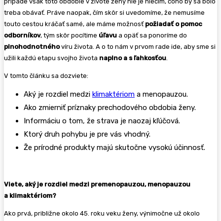
prípade však toto obdobie v živote ženy nie je niečím, čoho by sa bolo
treba obávať. Práve naopak, čím skôr si uvedomíme, že nemusíme
touto cestou kráčať samé, ale máme možnosť
požiadať o pomoc
odborníkov
, tým skôr pocítime
úľavu
a opäť sa ponoríme do
plnohodnotného
víru života. A o to nám v prvom rade ide, aby sme si
užili každú etapu svojho života
naplno a s ľahkosťou
.
V tomto článku sa dozviete:
Aký je rozdiel medzi
klimaktériom
a menopauzou.
Ako zmierniť príznaky prechodového obdobia ženy.
Informáciu o tom, že strava je naozaj kľúčová.
Ktorý druh pohybu je pre vás vhodný.
Že prírodné produkty majú skutočne vysokú účinnosť.
Viete, aký je rozdiel medzi premenopauzou, menopauzou
a klimaktériom?
Ako prvá, približne okolo 45. roku veku ženy, výnimočne už okolo