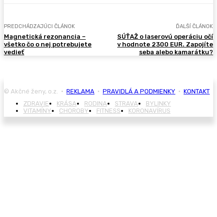
PREDCHÁDZAJÚCI ČLÁNOK
ĎALŠÍ ČLÁNOK
Magnetická rezonancia –
SÚŤAŽ o laserovú operáciu očí
všetko čo o nej potrebujete
v hodnote 2300 EUR. Zapojíte
vedieť
seba alebo kamarátku?
© Akčné ženy, o.z. •
REKLAMA
•
PRAVIDLÁ A PODMIENKY
•
KONTAKT
ZDRAVIE
KRÁSA
RODINA
STRAVA
BYLINKY
VITAMÍNY
CHOROBY
FITNESS
KORONAVÍRUS