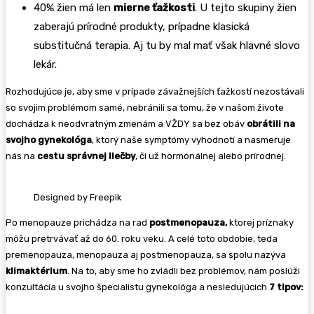
40% žien má len
mierne ťažkosti
. U tejto skupiny žien
zaberajú prírodné produkty, prípadne klasická
substitučná terapia. Aj tu by mal mať však hlavné slovo
lekár.
Rozhodujúce je, aby sme v prípade závažnejších ťažkostí nezostávali
so svojim problémom samé, nebránili sa tomu, že v našom živote
dochádza k neodvratným zmenám a VŽDY sa bez obáv
obrátili na
svojho gynekológa
, ktorý naše symptómy vyhodnotí a nasmeruje
nás na
cestu správnej liečby
, či už hormonálnej alebo prírodnej.
Designed by Freepik
Po menopauze prichádza na rad
postmenopauza,
ktorej príznaky
môžu pretrvávať až do 60. roku veku. A celé toto obdobie, teda
premenopauza, menopauza aj postmenopauza, sa spolu nazýva
klimaktérium
. Na to, aby sme ho zvládli bez problémov, nám poslúži
konzultácia u svojho špecialistu gynekológa a nesledujúcich
7 tipov: