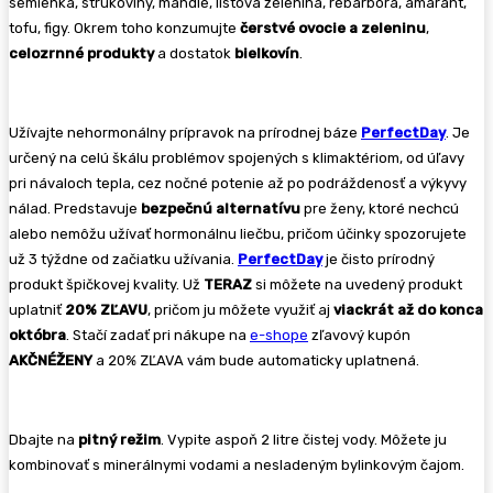
semienka, strukoviny, mandle, listová zelenina, rebarbora, amarant,
tofu, figy. Okrem toho konzumujte
čerstvé ovocie a zeleninu
,
celozrnné produkty
a dostatok
bielkovín
.
Užívajte nehormonálny prípravok na prírodnej báze
PerfectDay
. Je
určený na celú škálu problémov spojených s klimaktériom, od úľavy
pri návaloch tepla, cez nočné potenie až po podráždenosť a výkyvy
nálad. Predstavuje
bezpečnú alternatívu
pre ženy, ktoré nechcú
alebo nemôžu užívať hormonálnu liečbu, pričom účinky spozorujete
už 3 týždne od začiatku užívania.
PerfectDay
je čisto prírodný
produkt špičkovej kvality. Už
TERAZ
si môžete na uvedený produkt
uplatniť
20% ZĽAVU
, pričom ju môžete využiť aj
viackrát až do konca
októbra
. Stačí zadať pri nákupe na
e-shope
zľavový kupón
AKČNÉŽENY
a 20% ZĽAVA vám bude automaticky uplatnená.
Dbajte na
pitný režim
. Vypite aspoň 2 litre čistej vody. Môžete ju
kombinovať s minerálnymi vodami a nesladeným bylinkovým čajom.