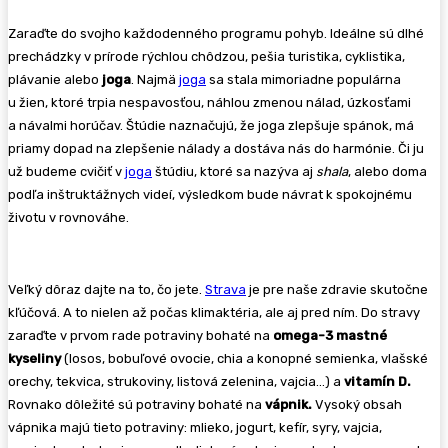
Zaraďte do svojho každodenného programu pohyb. Ideálne sú dlhé
prechádzky v prírode rýchlou chôdzou, pešia turistika, cyklistika,
plávanie alebo
joga
. Najmä
joga
sa stala mimoriadne populárna
u žien, ktoré trpia nespavosťou, náhlou zmenou nálad, úzkosťami
a návalmi horúčav. Štúdie naznačujú, že joga zlepšuje spánok, má
priamy dopad na zlepšenie nálady a dostáva nás do harmónie. Či ju
už budeme cvičiť v
joga
štúdiu, ktoré sa nazýva aj
shala
, alebo doma
podľa inštruktážnych videí, výsledkom bude návrat k spokojnému
životu v rovnováhe.
Veľký dôraz dajte na to, čo jete.
Strava
je pre naše zdravie skutočne
kľúčová. A to nielen až počas klimaktéria, ale aj pred ním. Do stravy
zaraďte v prvom rade potraviny bohaté na
omega-3 mastné
kyseliny
(losos, bobuľové ovocie, chia a konopné semienka, vlašské
orechy, tekvica, strukoviny, listová zelenina, vajcia…) a
vitamín D.
Rovnako dôležité sú potraviny bohaté na
vápnik.
Vysoký obsah
vápnika majú tieto potraviny: mlieko, jogurt, kefír, syry, vajcia,