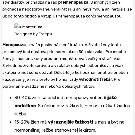
štyridsiatky, prichádza na rad
premenopauza.
U mnohých žien
prichádza nepozorovane, veľakrát si ju ani nevšimnú a ani netušia, že
už do tohto obdobia vstúpili. Premenopauza končí menopauzou.
Designed by Freepik
Menopauza
je naša posledná menštruácia. V živote ženy tento
prelomový bod nastáva priemerne okolo 50. roku veku. Pre mnohé
ženy je moment, kedy prestanú menštruovať, veľkým strašiakom.
S vhodnou životosprávou a v rukách dobrých odborníkov sa však
skutočne niet čoho obávať. Dôležité je tiež poznamenať, že priebeh
každej ženy je iný a preto by ho mal vždy
vyhodnotiť lekár
. Pre
porovnanie uvádzame niekoľko dôležitých faktov:
30-40% žien sa príchod menopauzy vôbec
nijako
nedotkne
. Sú úplne bez ťažkostí, nemusia užívať žiadnu
liečbu.
15-20% žien má
výraznejšie ťažkosti
a musia byť na
hormonálnej liečbe stanovenej lekárom.