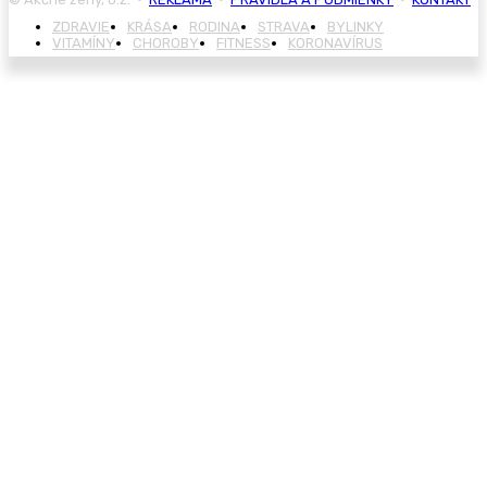
ZDRAVIE
KRÁSA
RODINA
STRAVA
BYLINKY
VITAMÍNY
CHOROBY
FITNESS
KORONAVÍRUS