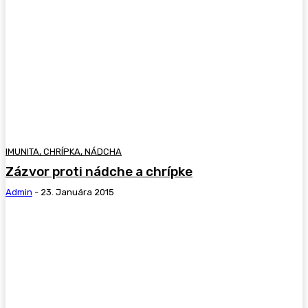
IMUNITA, CHRÍPKA, NÁDCHA
Zázvor proti nádche a chrípke
Admin
-
23. Januára 2015