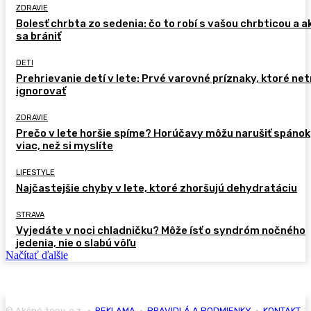
ZDRAVIE
Bolesť chrbta zo sedenia: čo to robí s vašou chrbticou a a
sa brániť
DETI
Prehrievanie detí v lete: Prvé varovné príznaky, ktoré ne
ignorovať
ZDRAVIE
Prečo v lete horšie spíme? Horúčavy môžu narušiť spánok
viac, než si myslíte
LIFESTYLE
Najčastejšie chyby v lete, ktoré zhoršujú dehydratáciu
STRAVA
Vyjedáte v noci chladničku? Môže ísť o syndróm nočného
jedenia, nie o slabú vôľu
Načítať ďalšie
© Akčné ženy, o.z. •
REKLAMA
•
PRAVIDLÁ A PODMIENKY
•
KONTAKT