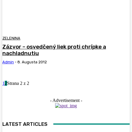
ZELENINA
Zázvor – osvedčený liek proti chrípke a
nachladnutiu
Admin
-
8. Augusta 2012
1
2
Strana 2 z 2
- Advertisement -
LATEST ARTICLES