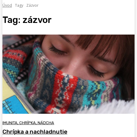
Úvod
Tagy
Zázvor
Tag:
zázvor
IMUNITA, CHRÍPKA, NÁDCHA
Chrípka a nachladnutie