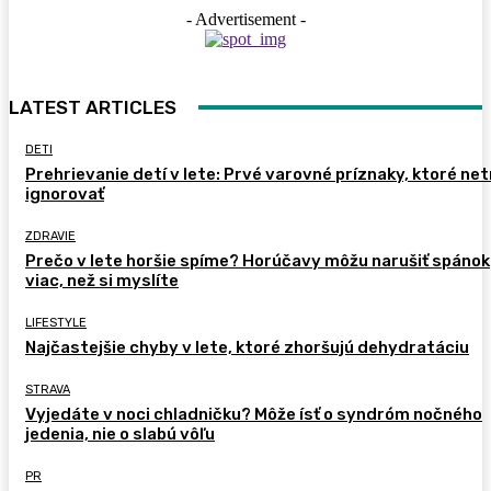
- Advertisement -
LATEST ARTICLES
DETI
Prehrievanie detí v lete: Prvé varovné príznaky, ktoré ne
ignorovať
ZDRAVIE
Prečo v lete horšie spíme? Horúčavy môžu narušiť spánok
viac, než si myslíte
LIFESTYLE
Najčastejšie chyby v lete, ktoré zhoršujú dehydratáciu
STRAVA
Vyjedáte v noci chladničku? Môže ísť o syndróm nočného
jedenia, nie o slabú vôľu
PR