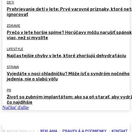
DETI
Prehrievanie detí v lete: Prvé varovné príznaky, ktoré ne
ignorovať
ZDRAVIE
Prečo v lete horšie spíme? Horúčavy môžu narušiť spánok
viac, než si myslíte
LIFESTYLE
Najčastejšie chyby v lete, ktoré zhoršujú dehydratáciu
STRAVA
Vyjedáte v noci chladničku? Môže ísť o syndróm nočného
jedenia, nie o slabú vôľu
PR
Život so zubným implantátom: ako sa oň starať, aby vydr
čo najdlhšie
Načítať ďalšie
© Akčné ženy, o.z. •
REKLAMA
•
PRAVIDLÁ A PODMIENKY
•
KONTAKT