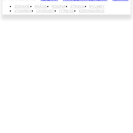
ZDRAVIE
KRÁSA
RODINA
STRAVA
BYLINKY
VITAMÍNY
CHOROBY
FITNESS
KORONAVÍRUS