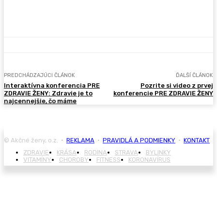
PREDCHÁDZAJÚCI ČLÁNOK
ĎALŠÍ ČLÁNOK
Interaktívna konferencia PRE
Pozrite si video z prvej
ZDRAVIE ŽENY: Zdravie je to
konferencie PRE ZDRAVIE ŽENY
najcennejšie, čo máme
© Akčné ženy, o.z. •
REKLAMA
•
PRAVIDLÁ A PODMIENKY
•
KONTAKT
ZDRAVIE
KRÁSA
RODINA
STRAVA
BYLINKY
VITAMÍNY
CHOROBY
FITNESS
KORONAVÍRUS