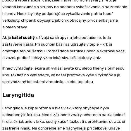
pôsobia teplé nápoje, čaje, zeleninové i kuracie vývary. Preto je
vhodná konzumácia sirupov na podporu vykašliavania a na zriedenie
hlienov. Medzi bylinky podporujúce vykašliavanie patria topoľ
veľkolistý, chlpánik obyčajný, jablčník obyčajný, prvosienka jarná
a oman pravý.
Ak je
kašeľ suchý
, užívajú sa sirupy na jeho potlačenie, teda
zastavenie kašľa. Pri suchom kašli sa udržujte v teple – krk si
omotajte teplou šatkou. Podráždené sliznice upokoja skorocel väčší,
divozel, podbeľ liečivý, yzop lekársky, ibiš lekársky, aníz.
Ihneď vyhľadajte lekára ak vykašliavate krv, alebo hlieny s prímesou
krvi! Taktiež ho vyhľadajte, ak kašeľ pretrváva vyše 2 týždňov a je
sprevádzaný bolesťami v hrudníku, alebo teplotou.
Laryngitída
Laryngitída je zápal hrtana a hlasiviek, ktorý obyčajne býva
spôsobený infekciou. Medzi základné znaky ochorenia patria bolesť
hrdla, škriabanie v krku, suchý kašeľ, ťažkosti s prehĺtaním, strata, či
zastrenie hlasu. Na ochorenie sme náchylnejší pri celkovej únave