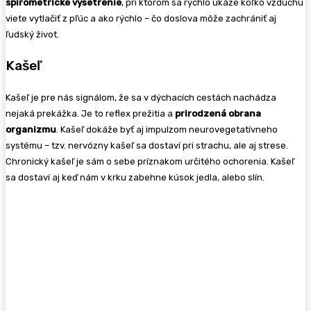
spirometrické vyšetrenie
, pri ktorom sa rýchlo ukáže koľko vzduchu
viete vytlačiť z pľúc a ako rýchlo – čo doslova môže zachrániť aj
ľudský život.
Kašeľ
Kašeľ je pre nás signálom, že sa v dýchacích cestách nachádza
nejaká prekážka. Je to reflex prežitia a
prirodzená obrana
organizmu
. Kašeľ dokáže byť aj impulzom neurovegetatívneho
systému – tzv. nervózny kašeľ sa dostaví pri strachu, ale aj strese.
Chronický kašeľ je sám o sebe príznakom určitého ochorenia. Kašeľ
sa dostaví aj keď nám v krku zabehne kúsok jedla, alebo slín.