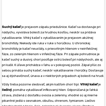
Suchý kašeľ
je prejavom zápalu priedušnice. Kašeľ sa dostavuje pri
nádychu, vyvoláva bolesti za hrudnou kosťou, neskôr sa pridáva
vykašliavanie. Vlhký kašeľ s vykašliavaním je prejavom akútnej
bronchitídy. Niekedy ide ruka v ruke s horúčkou. U chronickej
bronchitídy je kašeľ neustály, s priesvitným hlienom v neinfekčnej
fáze, zo zeleným hlienom v infekčnej fáze. Pri zápale pohrudnice je
kašeľ suchý a dusivý, chorí pociťuje ostrú bolesť pri nádychoch, ale aj
pri kašli. K úľave prichádza v ľahu a v pokojovej pozícii. Zápal pľúc zo
sebou prináša suchý kašeľ, neskôr vykašliavanie i horúčky. Dostavuje
sa aj dýchavičnosť, únava a v niektorých prípadoch aj bolesti na hrudi.
Vždy treba pozorne sledovať, akým kašľom chorí trpí.
Vlhký kašeľ
je
liečivý
, pomáha vykašliavať infikovaný hlien. Odporúčaná je ľahká
strava, zložená z dostatku ovocia a zeleniny, vhodné sú aj mierne
pikantné jedlá s cesnakom, cibuľou, chrenom, tymianom. Liečivo