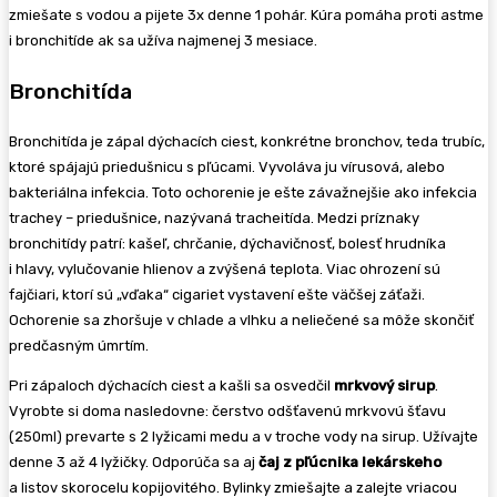
zmiešate s vodou a pijete 3x denne 1 pohár. Kúra pomáha proti astme
i bronchitíde ak sa užíva najmenej 3 mesiace.
Bronchitída
Bronchitída je zápal dýchacích ciest, konkrétne bronchov, teda trubíc,
ktoré spájajú priedušnicu s pľúcami. Vyvoláva ju vírusová, alebo
bakteriálna infekcia. Toto ochorenie je ešte závažnejšie ako infekcia
trachey – priedušnice, nazývaná tracheitída. Medzi príznaky
bronchitídy patrí: kašeľ, chrčanie, dýchavičnosť, bolesť hrudníka
i hlavy, vylučovanie hlienov a zvýšená teplota. Viac ohrození sú
fajčiari, ktorí sú „vďaka“ cigariet vystavení ešte väčšej záťaži.
Ochorenie sa zhoršuje v chlade a vlhku a neliečené sa môže skončiť
predčasným úmrtím.
Pri zápaloch dýchacích ciest a kašli sa osvedčil
mrkvový sirup
.
Vyrobte si doma nasledovne: čerstvo odšťavenú mrkvovú šťavu
(250ml) prevarte s 2 lyžicami medu a v troche vody na sirup. Užívajte
denne 3 až 4 lyžičky. Odporúča sa aj
čaj z pľúcnika lekárskeho
a listov skorocelu kopijovitého. Bylinky zmiešajte a zalejte vriacou