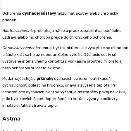
Ochorenia
dýchacej sústavy
môžu mať akútny, alebo chronický
priebeh.
Akútne ochorenia
prebiehajú náhle a prudko, pacient sa buď úplne
uzdraví, alebo mu choroba prejde do chronického ochorenia.
Chronické ochorenie
nemusí byť tak akútne, ale vyskytuje sa dlhodobo
a často krát sa ho už nepodarí úplne vyliečiť. Dýchacie cesty sú
vystavené intenzívnemu kontaktu s vonkajším prostredím, preto aj
tieto ochorenia sú často akútne.
Medzi najčastejšie
príznaky
dýchacích ochorení patrí kašeľ,
dýchavičnosť, bolesti na hrudníku, únava a zvýšená teplota. Pri
ochoreniach dýchacích ciest sa vyžaduje dostatočný pokoj na lôžku,
pitie bylinkových čajov, doporučené sú horúce vývary a polievky,
inhalácie, ľahká strava a teplo.
Astma