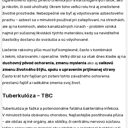
cigaretového dymu, plného chemických a karcinogénnych látok, ako
je nikotín, či oxid uhoľnatý. Okrem toho veľkú rolu hrá aj znečistené
životné prostredie. Nebezpečné vie byť aj vdychovanie azbestového
prachu – azbest sa v minulosti používal pri zatepľovaní, na strechách,
ale aj na komínoch, alebo kanalizačných rúrach – problém vzniká
najmä pri súčasnej likvidácii týchto materiálov, kedy sa neviditeľné
čiastočky dostanú do ovzdušia a sú vdychované.
Liečenie rakoviny pľúc musí byť komplexné, často v kombinácii
s liekmi, ožarovaním, i operačne. Veľký dôraz sa však dnes kladie aj na
duchovný pôvod ochorenia, zmenu myslenia
ako aj
celkovú
zmenu životného štýlu, spolu s upravením prijímanej stravy
.
Často krát tuhí fajčiari pri zistení tohto závažného ochorenia
prestanú fajčiť a radikálne zmenia svoj život.
Tuberkulóza – TBC
Tuberkulóza je ťažká a potencionálne fatálna bakteriálna infekcia.
V minulosti bola obávanou chorobou. Najčastejšie postihovala pľúca
– ale občas aj iné orgány, ako obličky, či centrálnu nervovú sústavu.