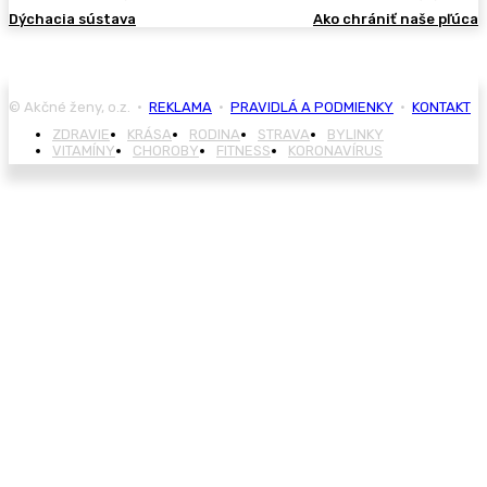
Dýchacia sústava
Ako chrániť naše pľúca
© Akčné ženy, o.z. •
REKLAMA
•
PRAVIDLÁ A PODMIENKY
•
KONTAKT
ZDRAVIE
KRÁSA
RODINA
STRAVA
BYLINKY
VITAMÍNY
CHOROBY
FITNESS
KORONAVÍRUS