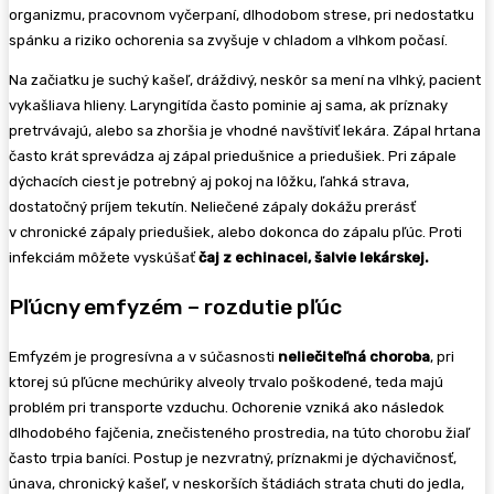
organizmu, pracovnom vyčerpaní, dlhodobom strese, pri nedostatku
spánku a riziko ochorenia sa zvyšuje v chladom a vlhkom počasí.
Na začiatku je suchý kašeľ, dráždivý, neskôr sa mení na vlhký, pacient
vykašliava hlieny. Laryngitída často pominie aj sama, ak príznaky
pretrvávajú, alebo sa zhoršia je vhodné navštíviť lekára. Zápal hrtana
často krát sprevádza aj zápal priedušnice a priedušiek. Pri zápale
dýchacích ciest je potrebný aj pokoj na lôžku, ľahká strava,
dostatočný príjem tekutín. Neliečené zápaly dokážu prerásť
v chronické zápaly priedušiek, alebo dokonca do zápalu pľúc. Proti
infekciám môžete vyskúšať
čaj z echinacei, šalvie lekárskej.
Pľúcny emfyzém – rozdutie pľúc
Emfyzém je progresívna a v súčasnosti
neliečiteľná choroba
, pri
ktorej sú pľúcne mechúriky alveoly trvalo poškodené, teda majú
problém pri transporte vzduchu. Ochorenie vzniká ako následok
dlhodobého fajčenia, znečisteného prostredia, na túto chorobu žiaľ
často trpia baníci. Postup je nezvratný, príznakmi je dýchavičnosť,
únava, chronický kašeľ, v neskorších štádiách strata chuti do jedla,