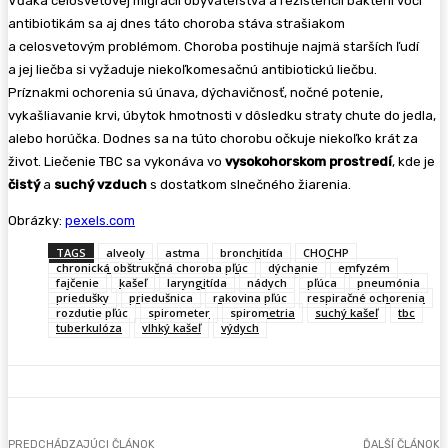
Vďaka celosvetovej migrácii obyvateľstva a rezistencii baktérií voči
antibiotikám sa aj dnes táto choroba stáva strašiakom
a celosvetovým problémom. Choroba postihuje najmä starších ľudí
a jej liečba si vyžaduje niekoľkomesačnú antibiotickú liečbu.
Príznakmi ochorenia sú únava, dýchavičnosť, nočné potenie,
vykašliavanie krvi, úbytok hmotnosti v dôsledku straty chute do jedla,
alebo horúčka. Dodnes sa na túto chorobu očkuje niekoľko krát za
život. Liečenie TBC sa vykonáva vo
vysokohorskom prostredí
, kde je
čistý
a
suchý vzduch
s dostatkom slnečného žiarenia.
Obrázky:
pexels.com
TAGS
alveoly
astma
bronchitída
CHOCHP
chronická obštrukčná choroba pľúc
dýchanie
emfyzém
fajčenie
kašeľ
laryngitída
nádych
pľúca
pneumónia
priedušky
priedušnica
rakovina pľúc
respiračné ochorenia
rozdutie pľúc
spirometer
spirometria
suchý kašeľ
tbc
tuberkulóza
vlhký kašeľ
výdych
PREDCHÁDZAJÚCI ČLÁNOK
ĎALŠÍ ČLÁNOK