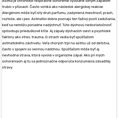
Astma je chronické respiračné ochorenie vyvolané silným zápalom
trubíc v pľúcach. Často vzniká ako následok alergickej reakcie.
Alergénom môže byť istý druh parfumu, zadymená miestnosť, prach,
roztoče, ale i pes. Astmatici dobre poznajú ten ťaživý pocit zadúšania,
keď sa nemôžu poriadne nadýchnuť. Túto dychovú nedostatočnosť
spôsobujú prieduškové kŕče. Aj zápaly dýchacích ciest a psychické
faktory ako stres, trauma, či strach vedia byť spúšťačom
astmatického záchvatu. Veľa chorých trpí na astmu už od detstva,
často v spojení so sennou nádchou. Spúšťačom môže byť aj
nevhodná strava, ktorá vyvolá v organizme zápal. Ako pri iných
ochoreniach aj tu sa jednoznačne odporúča konzumácia zásaditej
stravy.