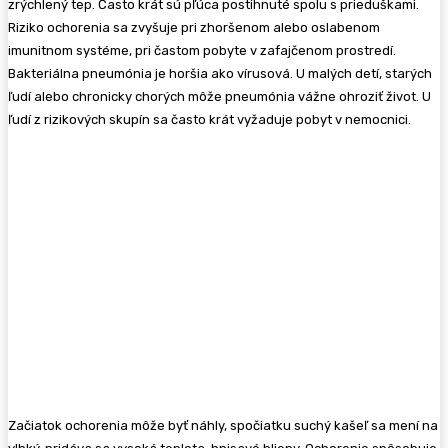
zrýchlený tep. Často krát sú pľúca postihnuté spolu s prieduškami.
Riziko ochorenia sa zvyšuje pri zhoršenom alebo oslabenom
imunitnom systéme, pri častom pobyte v zafajčenom prostredí.
Bakteriálna pneumónia je horšia ako vírusová. U malých detí, starých
ľudí alebo chronicky chorých môže pneumónia vážne ohroziť život. U
ľudí z rizikových skupín sa často krát vyžaduje pobyt v nemocnici.
Začiatok ochorenia môže byť náhly, spočiatku suchý kašeľ sa mení na