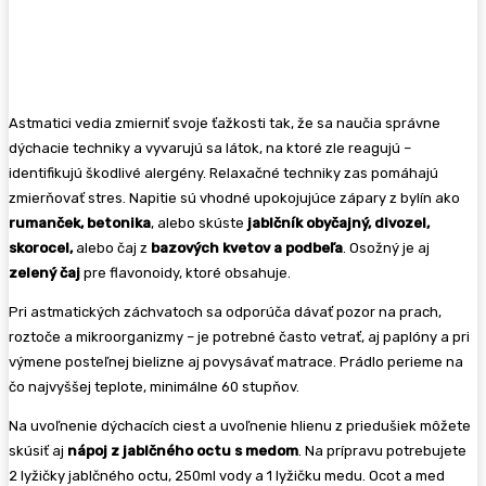
Astmatici vedia zmierniť svoje ťažkosti tak, že sa naučia správne
dýchacie techniky a vyvarujú sa látok, na ktoré zle reagujú –
identifikujú škodlivé alergény. Relaxačné techniky zas pomáhajú
zmierňovať stres. Napitie sú vhodné upokojujúce zápary z bylín ako
rumanček, betonika
, alebo skúste
jablčník obyčajný, divozel,
skorocel,
alebo čaj z
bazových kvetov a podbeľa
. Osožný je aj
zelený čaj
pre flavonoidy, ktoré obsahuje.
Pri astmatických záchvatoch sa odporúča dávať pozor na prach,
roztoče a mikroorganizmy – je potrebné často vetrať, aj paplóny a pri
výmene posteľnej bielizne aj povysávať matrace. Prádlo perieme na
čo najvyššej teplote, minimálne 60 stupňov.
Na uvoľnenie dýchacích ciest a uvoľnenie hlienu z priedušiek môžete
skúsiť aj
nápoj z jablčného octu s medom
. Na prípravu potrebujete
2 lyžičky jablčného octu, 250ml vody a 1 lyžičku medu. Ocot a med