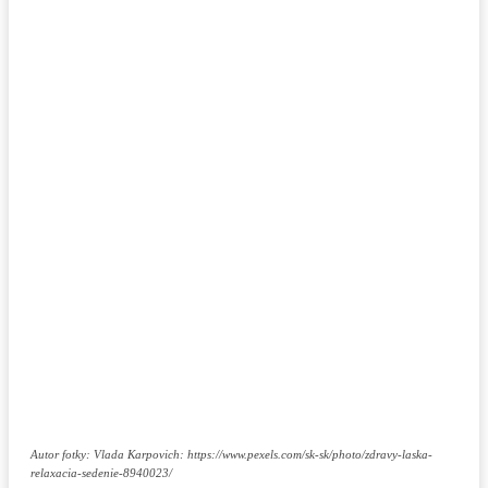
Autor fotky: Vlada Karpovich: https://www.pexels.com/sk-sk/photo/zdravy-laska-
relaxacia-sedenie-8940023/