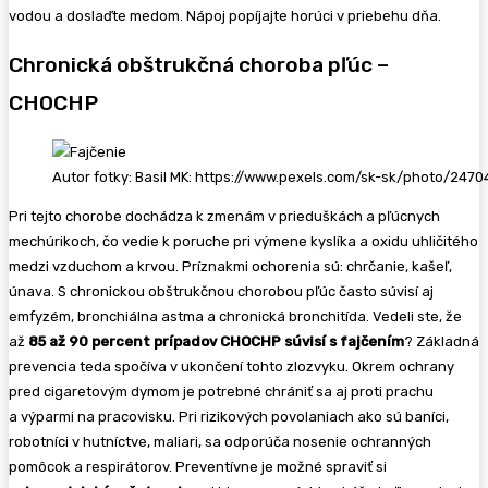
vodou a doslaďte medom. Nápoj popíjajte horúci v priebehu dňa.
Chronická obštrukčná choroba pľúc –
CHOCHP
Autor fotky: Basil MK: https://www.pexels.com/sk-sk/photo/2470
Pri tejto chorobe dochádza k zmenám v prieduškách a pľúcnych
mechúrikoch, čo vedie k poruche pri výmene kyslíka a oxidu uhličitého
medzi vzduchom a krvou. Príznakmi ochorenia sú: chrčanie, kašeľ,
únava. S chronickou obštrukčnou chorobou pľúc často súvisí aj
emfyzém, bronchiálna astma a chronická bronchitída. Vedeli ste, že
až
85 až 90 percent prípadov CHOCHP súvisí s fajčením
? Základná
prevencia teda spočíva v ukončení tohto zlozvyku. Okrem ochrany
pred cigaretovým dymom je potrebné chrániť sa aj proti prachu
a výparmi na pracovisku. Pri rizikových povolaniach ako sú baníci,
robotníci v hutníctve, maliari, sa odporúča nosenie ochranných
pomôcok a respirátorov. Preventívne je možné spraviť si