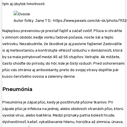
tým aj úbytok hmotnosti.
Autor fotky: Jane T D.: https://www.pexels.com/sk-sk/photo/113
Najlepšou prevenciou je prestať fajčiť a začať cvičiť. Pľúca si chráňte
v zimnom období, keďje vonku ľadové počasie, noste šál a teplú
vetrovku. Nezabudnite, že škodlivé je aj pasívne fajčenie! Zadovážte
si aj meteostanicu a kontrolujte vlhkosť vzduchu v domácnosti, ktorá
by sa mala pohybovať medzi 45 až 55 stupňov. Vetrajte. Ak môžete,
často choďte do prírody, do hôr, kde je čistý vzduch. Pred ochoreniami
pľúc vás chránia aj antioxidanty, preto do svojej stravy doplňte pár
kusov čerstvého ovocia a zeleniny denne.
Pneumónia
Pneumónia je zápal pľúc, kedy je postihnuté pľúcne tkanivo. Pri
zápale pľúc je infekcia na jednej, alebo obidvoch stranách pľúc, ktorú
vyvolal vírus, alebo baktéria. Medzi príznaky patria bolesti hrude,
dýchavičnosť, kašeľ, vykašliavanie hlienu, horúčka až zimnica, únava,