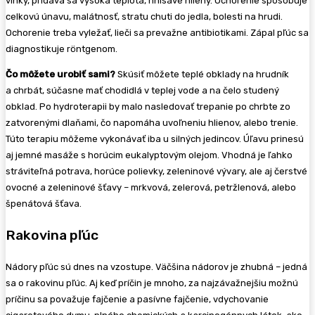
vlhký, pridáva sa vysoká teplota, hnisavé hlieny. Ochorenie spôsobuje
celkovú únavu, malátnosť, stratu chuti do jedla, bolesti na hrudi.
Ochorenie treba vyležať, lieči sa prevažne antibiotikami. Zápal pľúc sa
diagnostikuje röntgenom.
Čo môžete urobiť sami?
Skúsiť môžete teplé obklady na hrudník
a chrbát, súčasne mať chodidlá v teplej vode a na čelo studený
obklad. Po hydroterapii by malo nasledovať trepanie po chrbte zo
zatvorenými dlaňami, čo napomáha uvoľneniu hlienov, alebo trenie.
Túto terapiu môžeme vykonávať iba u silných jedincov. Úľavu prinesú
aj jemné masáže s horúcim eukalyptovým olejom. Vhodná je ľahko
stráviteľná potrava, horúce polievky, zeleninové vývary, ale aj čerstvé
ovocné a zeleninové šťavy – mrkvová, zelerová, petržlenová, alebo
špenátová šťava.
Rakovina pľúc
Nádory pľúc sú dnes na vzostupe. Väčšina nádorov je zhubná – jedná
sa o rakovinu pľúc. Aj keď príčin je mnoho, za najzávažnejšiu možnú
príčinu sa považuje fajčenie a pasívne fajčenie, vdychovanie