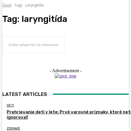
Úvod
Tagy
Laryngitída
Tag:
laryngitída
žiadne príspevky na zobrazenie
- Advertisement -
LATEST ARTICLES
DETI
Prehrievanie detí v lete: Prvé varovné príznaky, ktoré ne
ignorovať
ZDRAVIE