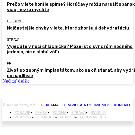
Prečo v lete horšie spíme? Horúčavy môžu narušiť spánok
viac, než si myslíte
LIFESTYLE
Najčastejšie chyby v lete, ktoré zhoršujú dehydratáciu
STRAVA
Vyjedáte v noci chladničku? Môže ísť o syndróm nočného
jedenia, nie o slabú vôľu
PR
Život so zubným implantátom: ako sa oň starať, aby vydr
čo najdlhšie
Načítať ďalšie
© Akčné ženy, o.z. •
REKLAMA
•
PRAVIDLÁ A PODMIENKY
•
KONTAKT
ZDRAVIE
KRÁSA
RODINA
STRAVA
BYLINKY
VITAMÍNY
CHOROBY
FITNESS
KORONAVÍRUS