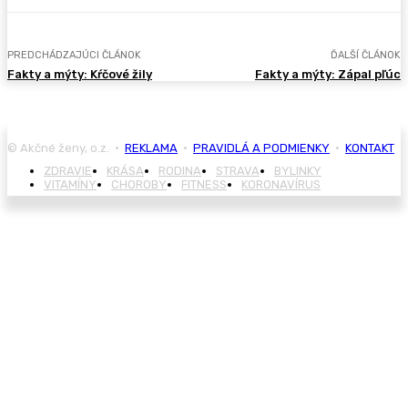
PREDCHÁDZAJÚCI ČLÁNOK
ĎALŠÍ ČLÁNOK
Fakty a mýty: Kŕčové žily
Fakty a mýty: Zápal pľúc
© Akčné ženy, o.z. •
REKLAMA
•
PRAVIDLÁ A PODMIENKY
•
KONTAKT
ZDRAVIE
KRÁSA
RODINA
STRAVA
BYLINKY
VITAMÍNY
CHOROBY
FITNESS
KORONAVÍRUS