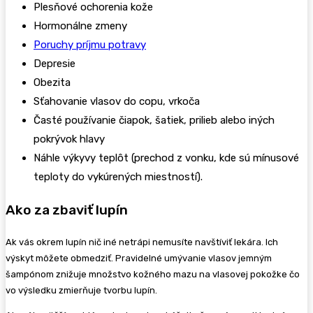
Plesňové ochorenia kože
Hormonálne zmeny
Poruchy príjmu potravy
Depresie
Obezita
Sťahovanie vlasov do copu, vrkoča
Časté používanie čiapok, šatiek, prilieb alebo iných
pokrývok hlavy
Náhle výkyvy teplôt (prechod z vonku, kde sú mínusové
teploty do vykúrených miestností).
Ako za zbaviť lupín
Ak vás okrem lupín nič iné netrápi nemusíte navštíviť lekára. Ich
výskyt môžete obmedziť. Pravidelné umývanie vlasov jemným
šampónom znižuje množstvo kožného mazu na vlasovej pokožke čo
vo výsledku zmierňuje tvorbu lupín.