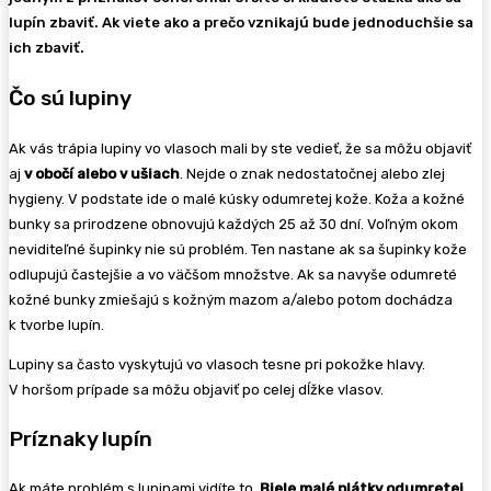
lupín zbaviť. Ak viete ako a prečo vznikajú bude jednoduchšie sa
ich zbaviť.
Čo sú lupiny
Ak vás trápia lupiny vo vlasoch mali by ste vedieť, že sa môžu objaviť
aj
v obočí alebo v ušiach
. Nejde o znak nedostatočnej alebo zlej
hygieny. V podstate ide o malé kúsky odumretej kože. Koža a kožné
bunky sa prirodzene obnovujú každých 25 až 30 dní. Voľným okom
neviditeľné šupinky nie sú problém. Ten nastane ak sa šupinky kože
odlupujú častejšie a vo väčšom množstve. Ak sa navyše odumreté
kožné bunky zmiešajú s kožným mazom a/alebo potom dochádza
k tvorbe lupín.
Lupiny sa často vyskytujú vo vlasoch tesne pri pokožke hlavy.
V horšom prípade sa môžu objaviť po celej dĺžke vlasov.
Príznaky lupín
Ak máte problém s lupinami vidíte to.
Biele malé plátky odumretej