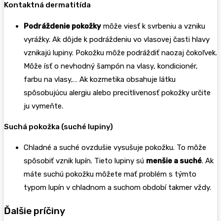
Kontaktná dermatitída
Podráždenie pokožky
môže viesť k svrbeniu a vzniku
vyrážky. Ak dôjde k podráždeniu vo vlasovej časti hlavy
vznikajú lupiny. Pokožku môže podráždiť naozaj čokoľvek.
Môže ísť o nevhodný šampón na vlasy, kondicionér,
farbu na vlasy,… Ak kozmetika obsahuje látku
spôsobujúcu alergiu alebo precitlivenosť pokožky určite
ju vymeňte.
Suchá pokožka (suché lupiny)
Chladné a suché ovzdušie vysušuje pokožku. To môže
spôsobiť vznik lupín. Tieto lupiny sú
menšie a suché
. Ak
máte suchú pokožku môžete mať problém s týmto
typom lupín v chladnom a suchom období takmer vždy.
Ďalšie príčiny