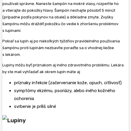
používali správne. Naneste šampón na mokré vlasy, rozpeňte ho
a vtierajte do pokožky hlavy. Šampón nechajte pôsobiť 5 minút
(prípadne podľa pokynov na obale) a dôkladne zmyte. Zvyšky
šampónu môžu dráždiť pokožku čo vedie k zhoršeniu problémov
s lupinami.
Pokiaľ sa lupín aj po niekoľkých týždňov pravidelného používania
šampónu proti lupinám nezbavíte poraďte sa o vhodnej liečbe
s lekárom.
Lupiny môžu byť príznakom aj iného zdravotného problému. Lekára
by ste mali vyhľadať ak okrem lupín máte aj
príznaky infekcie (začervenanie kože, opuch, citlivosť)
symptómy ekzému, psoriázy, alebo iného kožného
ochorenia
svrbenie je príliš silné