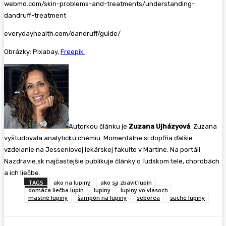
webmd.com/skin-problems-and-treatments/understanding-
dandruff-treatment
everydayhealth.com/dandruff/guide/
Obrázky: Pixabay,
Freepik
Autorkou článku je
Zuzana Ujházyová
. Zuzana
vyštudovala analytickú chémiu. Momentálne si dopľňa ďalšie
vzdelanie na Jesseniovej lekárskej fakulte v Martine. Na portáli
Nazdravie.sk najčastejšie publikuje články o ľudskom tele, chorobách
a ich liečbe.
TAGS
ako na lupiny
ako sa zbaviť lupín
domáca liečba lupín
lupiny
lupiny vo vlasoch
mastné lupiny
šampón na lupiny
seborea
suché lupiny