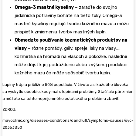
Omega-3 mastné kyseliny
– zaraďte do svojho
jedálnička potraviny bohaté na tieto tuky. Omega-3
mastné kyseliny regulujú tvorbu kožného mazu a môžu
prispieť k zmierneniu tvorby mastných lupín.
Obmedzte používanie kozmetických produktov na
vlasy
– rôzne pomády, gély, spreje, laky na vlasy,…
kozmetika sa hromadí na vlasoch a pokožke, následne
môže dôjsť k jej podráždeniu alebo zvýšenej produkcii
kožného mazu čo môže spôsobiť tvorbu lupín.
Lupiny trápia približne 50% populácie. V živote asi každého človeka
sa vyskytlo obdobie, kedy mal s lupinami problémy. Stačí ale pár zmien
a môžete sa tohto nepríjemného estetického problému zbaviť.
ZDROJ:
mayoclinic.org/diseases-conditions/dandruff/symptoms-causes/syc-
20353850