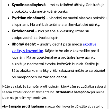
Kyselina salicylová
– má exfoliačné účinky. Odstraňuje
z pokožky odumreté kožné bunky.
Pyrition zinočnatý
– vhodný na suchú vlasovú pokožku
s lupinami. Má antibakteriálne a antimykotické účinky.
Ketokonazol
– ničí plesne a kvasinky, ktoré sú
zodpovedné za tvorbu lupín
Uhoľný decht
– uhoľný decht patrí medzi
škodlivé
zložky v kozmetike
. Nájdete ho ale v kozmetike proti
lupinám. Má antibakteriálne a protiplesňové účinky
a znižuje nadmernú tvorbu kožných buniek. Keďže je
táto zložka kozmetiky v EU zakázaná môžete sa obzrieť
po šampónoch na základe dechtu.
Môže sa stať, že šampón proti lupinám, ktorý vám zo začiatku zaberal
časom stratí účinnosť. Vymeňte ho.
Striedanie šampónov
pri liečbe
lupín nie je ničím výnimočným.
Aby
šampón proti lupinám
naozaj účinkoval je dôležité aby ste ho