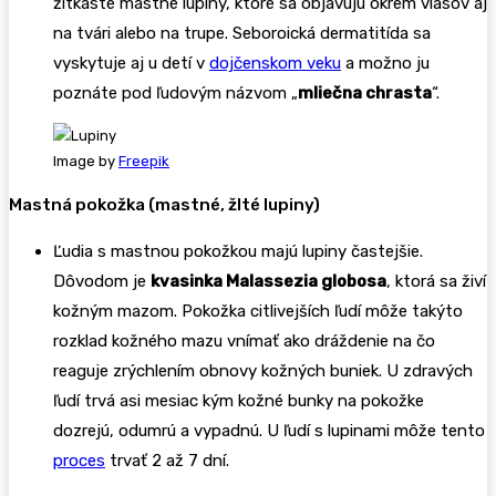
žltkasté mastné lupiny, ktoré sa objavujú okrem vlasov aj
na tvári alebo na trupe. Seboroická dermatitída sa
vyskytuje aj u detí v
dojčenskom veku
a možno ju
poznáte pod ľudovým názvom „
mliečna chrasta
“.
Image by
Freepik
Mastná pokožka (mastné, žlté lupiny)
Ľudia s mastnou pokožkou majú lupiny častejšie.
Dôvodom je
kvasinka Malassezia globosa
, ktorá sa živí
kožným mazom. Pokožka citlivejších ľudí môže takýto
rozklad kožného mazu vnímať ako dráždenie na čo
reaguje zrýchlením obnovy kožných buniek. U zdravých
ľudí trvá asi mesiac kým kožné bunky na pokožke
dozrejú, odumrú a vypadnú. U ľudí s lupinami môže tento
proces
trvať 2 až 7 dní.