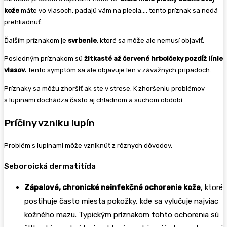
kože
máte vo vlasoch, padajú vám na plecia,… tento príznak sa nedá
prehliadnuť.
Ďalším príznakom je
svrbenie
, ktoré sa môže ale nemusí objaviť.
Posledným príznakom sú
žltkasté až červené hrbolčeky pozdĺž línie
vlasov.
Tento symptóm sa ale objavuje len v závažných prípadoch.
Príznaky sa môžu zhoršiť ak ste v strese. K zhoršeniu problémov
s lupinami dochádza často aj chladnom a suchom období.
Príčiny vzniku lupín
Problém s lupinami môže vzniknúť z rôznych dôvodov.
Seboroická dermatitída
Zápalové, chronické neinfekčné ochorenie kože
, ktoré
postihuje často miesta pokožky, kde sa vylučuje najviac
kožného mazu. Typickým príznakom tohto ochorenia sú