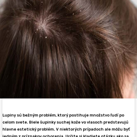
Lupiny sú bežným problém, ktorý postihuje množstvo ľudí po
celom svete. Biele šupinky suchej kože vo vlasoch predstavujú
hlavne estetický problém. V niektorých prípadoch ale môžu byť
jedným z príznakov ochorenia. Určite si kladiete otázku ako sa