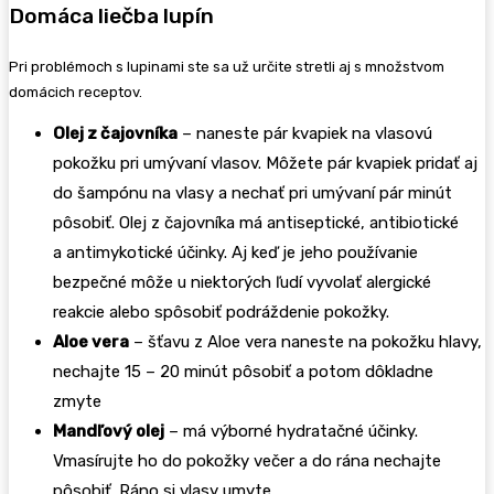
Domáca liečba lupín
Pri problémoch s lupinami ste sa už určite stretli aj s množstvom
domácich receptov.
Olej z čajovníka
– naneste pár kvapiek na vlasovú
pokožku pri umývaní vlasov. Môžete pár kvapiek pridať aj
do šampónu na vlasy a nechať pri umývaní pár minút
pôsobiť. Olej z čajovníka má antiseptické, antibiotické
a antimykotické účinky. Aj keď je jeho používanie
bezpečné môže u niektorých ľudí vyvolať alergické
reakcie alebo spôsobiť podráždenie pokožky.
Aloe vera
– šťavu z Aloe vera naneste na pokožku hlavy,
nechajte 15 – 20 minút pôsobiť a potom dôkladne
zmyte
Mandľový olej
– má výborné hydratačné účinky.
Vmasírujte ho do pokožky večer a do rána nechajte
pôsobiť. Ráno si vlasy umyte.