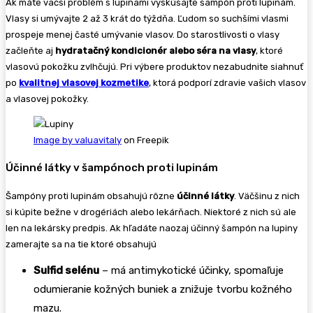
Ak máte väčší problém s lupinami vyskúšajte šampón proti lupinám.
Vlasy si umývajte 2 až 3 krát do týždňa. Ľudom so suchšími vlasmi
prospeje menej časté umývanie vlasov. Do starostlivosti o vlasy
začleňte aj
hydratačný kondicionér alebo séra na vlasy
, ktoré
vlasovú pokožku zvlhčujú. Pri výbere produktov nezabudnite siahnuť
po
kvalitnej vlasovej kozmetike
, ktorá podporí zdravie vašich vlasov
a vlasovej pokožky.
Image by valuavitaly
on Freepik
Účinné látky v šampónoch proti lupinám
Šampóny proti lupinám obsahujú rôzne
účinné látky
. Väčšinu z nich
si kúpite bežne v drogériách alebo lekárňach. Niektoré z nich sú ale
len na lekársky predpis. Ak hľadáte naozaj účinný šampón na lupiny
zamerajte sa na tie ktoré obsahujú
Sulfid selénu
– má antimykotické účinky, spomaľuje
odumieranie kožných buniek a znižuje tvorbu kožného
mazu.