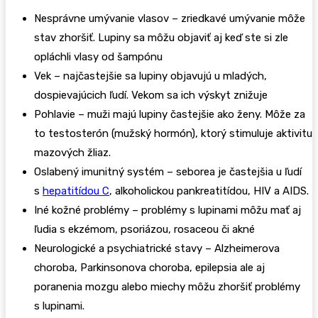
Nesprávne umývanie vlasov – zriedkavé umývanie môže
stav zhoršiť. Lupiny sa môžu objaviť aj keď ste si zle
opláchli vlasy od šampónu
Vek – najčastejšie sa lupiny objavujú u mladých,
dospievajúcich ľudí. Vekom sa ich výskyt znižuje
Pohlavie – muži majú lupiny častejšie ako ženy. Môže za
to testosterón (mužský hormón), ktorý stimuluje aktivitu
mazových žliaz.
Oslabený imunitný systém – seborea je častejšia u ľudí
s
hepatitídou C
, alkoholickou pankreatitídou, HIV a AIDS.
Iné kožné problémy – problémy s lupinami môžu mať aj
ľudia s ekzémom, psoriázou, rosaceou či akné
Neurologické a psychiatrické stavy – Alzheimerova
choroba, Parkinsonova choroba, epilepsia ale aj
poranenia mozgu alebo miechy môžu zhoršiť problémy
s lupinami.