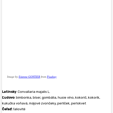
Image by
Etienne GONTIER
from
Pixabay
Latinsky
: Convallaria majalis L.
Ľudovo
: bimbonka, bíser, gombália, husie víno, kokorič, kokorík,
kukučka voňavá, májové zvončeky, perlíček, perlokvet
Čeľaď:
ľaliovité