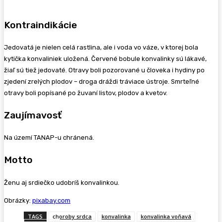
Kontraindikácie
Jedovatá je nielen celá rastlina, ale i voda vo váze, v ktorej bola
kytička konvaliniek uložená. Červené bobule konvalinky sú lákavé,
žiaľ sú tiež jedovaté. Otravy boli pozorované u človeka i hydiny po
zjedení zrelých plodov – droga dráždi tráviace ústroje. Smrteľné
otravy boli popísané po žuvaní listov, plodov a kvetov.
Zaujímavosť
Na území TANAP-u chránená.
Motto
Ženu aj srdiečko udobríš konvalinkou.
Obrázky:
pixabay.com
TAGS
choroby srdca
konvalinka
konvalinka voňavá