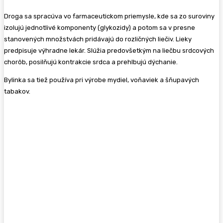
Droga sa spracúva vo farmaceutickom priemysle, kde sa zo suroviny
izolujú jednotlivé komponenty (glykozidy) a potom sa v presne
stanove­ných množstvách pridávajú do rozličných liečiv. Lieky
predpisuje výhradne lekár. Slúžia predovšetkým na liečbu srdcových
chorôb, posilňujú kontrakcie srdca a pre­hlbujú dýchanie.
Bylinka sa tiež používa pri výrobe mydiel, voňaviek a šňupavých
tabakov.