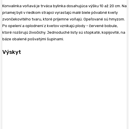
Konvalinka voňavá je trváca bylinka dosahujúca výšku 10 až 20 cm. Na
priamej byli v riedkom strapci vyrastajú malé biele pôvabné kvety
zvončekovitého tvaru, ktoré príjemne voňajú. Opeľované sú hmyzom.
Po opelení a oplodnení z kvetov vznikajú plody – červené bobule,
ktoré rozširujú živočíchy. Jednoduché listy sú stopkaté, kopijovité, na
báze obalené pošvatými šupinami.
Výskyt