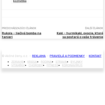
kozmetika
PREDCHÁDZAJÚCI ČLÁNOK
ĎALŠÍ ČLÁNOK
Rukola – liečivá bomba na
Kaki – hurmikaki, ovocie, ktoré
tanieri
sa postará o vaše trávenie
© Akčné ženy, o.z. •
REKLAMA
•
PRAVIDLÁ A PODMIENKY
•
KONTAKT
ZDRAVIE
KRÁSA
RODINA
STRAVA
BYLINKY
VITAMÍNY
CHOROBY
FITNESS
KORONAVÍRUS