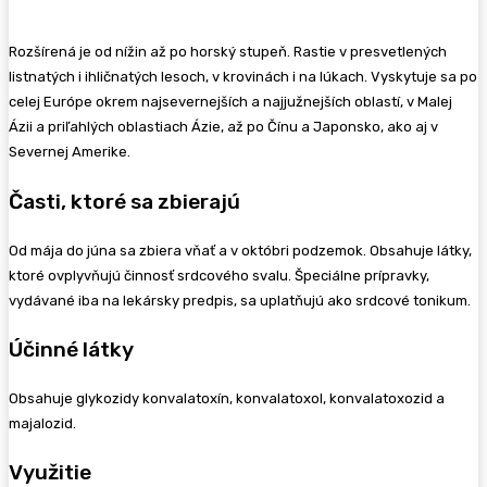
Rozšírená je od nížin až po horský stupeň. Rastie v presvetlených
listnatých i ihličnatých lesoch, v krovinách i na lúkach. Vyskytuje sa po
celej Európe okrem najsevernejších a najjužnejších oblastí, v Malej
Ázii a priľahlých oblastiach Ázie, až po Čínu a Japonsko, ako aj v
Severnej Amerike.
Časti, ktoré sa zbierajú
Od mája do júna sa zbiera vňať a v októbri podzemok. Obsahuje látky,
ktoré ovplyvňujú činnosť srdcového svalu. Špeciálne prípravky,
vydávané iba na lekársky predpis, sa uplatňujú ako srdcové tonikum.
Účinné látky
Obsahuje glykozidy konvalatoxín, konvalatoxol, konvalatoxozid a
majalozid.
Využitie