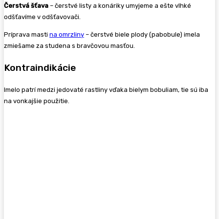
Čerstvá šťava
– čerstvé listy a konáriky umyjeme a ešte vlhké
odšťavíme v odšťavovači.
Príprava masti
na omrzliny
– čerstvé biele plody (pabobule) imela
zmiešame za studena s bravčovou masťou.
Kontraindikácie
Imelo patrí medzi jedovaté rastliny vďaka bielym bobuliam, tie sú iba
na vonkajšie použitie.