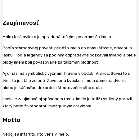
Zaujímavosť
Máloktorá bylinka je opradená toľkými poverami čo imelo.
Podľa starodávnej povesti prináša imelo do domu šťastie, odvahu a
lásku. Podľa legendy sa pod ním odpradávna bozkávali milenci a biele
plody imela boli považované za talizman plodnosti.
Aj u nás má symbolický význam, hlavne v období Vianoc. Súvisí to s
tým, že je stále zelené. Zavesenú kytičku z imela dáme na dvere,
alebo je súčasťou dekorácie štedrovečerného stola.
Imelo je zaujímavé aj spôsobom rastu. Imelo je totiž rastlinný parazit,
ktorý berie životodarnú miazgu iným drevinám.
Motto
Neboj sa infarktu, kto veríš v imelo.