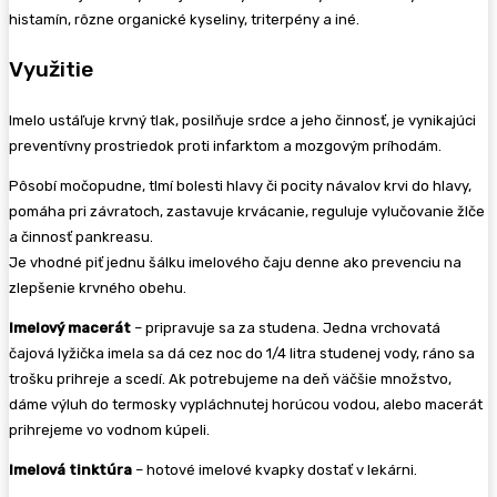
histamín, rôzne organické kyseliny, triterpény a iné.
Využitie
Imelo ustáľuje krvný tlak, posilňuje srdce a jeho činnosť, je vynikajúci
preventívny prostriedok proti infarktom a mozgovým príhodám.
Pôsobí močopudne, tlmí bolesti hlavy či pocity návalov krvi do hlavy,
pomáha pri závratoch, zastavuje krvácanie, reguluje vylučovanie žlče
a činnosť pankreasu.
Je vhodné piť jednu šálku imelového čaju denne ako prevenciu na
zlepšenie krvného obehu.
Imelový macerát
– pripravuje sa za studena. Jedna vrchovatá
čajová lyžička imela sa dá cez noc do 1/4 litra studenej vody, ráno sa
trošku prihreje a scedí. Ak potrebujeme na deň väčšie množstvo,
dáme výluh do termosky vypláchnutej horúcou vodou, alebo macerát
prihrejeme vo vodnom kúpeli.
Imelová tinktúra
– hotové imelové kvapky dostať v lekárni.