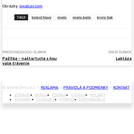
Obrázky:
pixabay.com
TAGS
bolesť hlavy
imelo
imelo biele
krvný tlak
PREDCHÁDZAJÚCI ČLÁNOK
ĎALŠÍ ČLÁNOK
Pažítka – naštartujte s ňou
Laktáza
vaše trávenie
© Akčné ženy, o.z. •
REKLAMA
•
PRAVIDLÁ A PODMIENKY
•
KONTAKT
ZDRAVIE
KRÁSA
RODINA
STRAVA
BYLINKY
VITAMÍNY
CHOROBY
FITNESS
KORONAVÍRUS