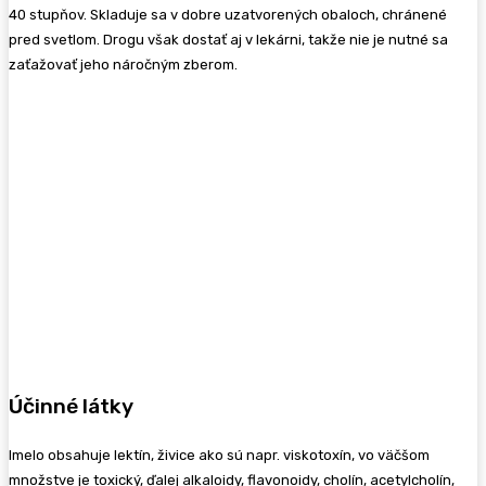
40 stupňov. Skladuje sa v dobre uzatvorených obaloch, chránené
pred svetlom. Drogu však dostať aj v lekárni, takže nie je nutné sa
zaťažovať jeho náročným zberom.
Účinné látky
Imelo obsahuje lektín, živice ako sú napr. viskotoxín, vo väčšom
množstve je toxický, ďalej alkaloidy, flavonoidy, cholín, acetylcholín,