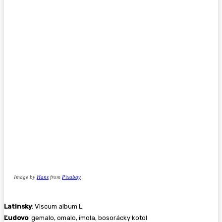
Image by
Hans
from
Pixabay
Latinsky
: Viscum album L.
Ľudovo
: gemalo, omalo, imola, bosorácky kotol