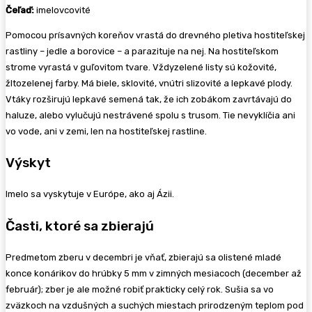
Čeľaď:
imelovcovité
Pomocou prísavných koreňov vrastá do drevného pletiva hostiteľskej
rastliny – jedle a borovice – a parazituje na nej. Na hostiteľskom
strome vyrastá v guľovitom tvare. Vždyzelené listy sú kožovité,
žltozelenej farby. Má biele, sklovité, vnútri slizovité a lepkavé plody.
Vtáky rozširujú lepkavé semená tak, že ich zobákom zavrtávajú do
haluze, alebo vylučujú nestrávené spolu s trusom. Tie nevyklíčia ani
vo vode, ani v zemi, len na hostiteľskej rastline.
Výskyt
Imelo sa vyskytuje v Európe, ako aj Ázii.
Časti, ktoré sa zbierajú
Predmetom zberu v decembri je vňať, zbierajú sa olistené mladé
konce konárikov do hrúbky 5 mm v zimných mesiacoch (december až
február); zber je ale možné robiť prakticky celý rok. Sušia sa vo
zväzkoch na vzdušných a suchých miestach prirodzeným teplom pod