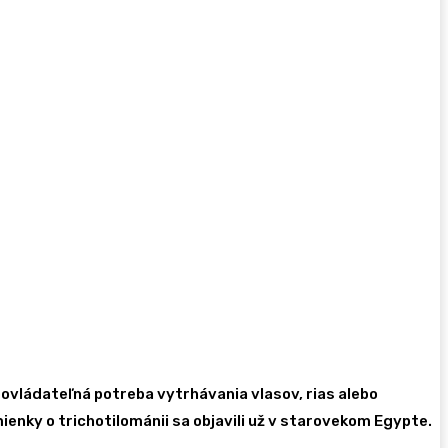
ovládateľná potreba vytrhávania vlasov, rias alebo
mienky o trichotilománii sa objavili už v starovekom Egypte.