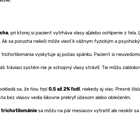
ucha
, pri ktorej si pacient vytrháva vlasy a(alebo ochlpenie z tela
lí. Ak sa porucha nelieči môže viesť k vážnym fyzickým a psychic
a trichotilománia vyskytuje aj počas spánku. Pacient si neuvedomuje
 Náš tráviaci systém nie je schopný vlasy stráviť. Tie môžu zabl
pokladá sa, že ňou trpí
0,5 až 2% ľudí
, niekedy aj viac. Presné čís
iesta bez vlasov vedia šikovne prekryť účesom alebo oblečením.
 trichotilománie
sa môžu na pár mesiacov vytratiť ale neskôr sa 