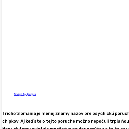
Image by freepik
Trichotilománia je menej známy názov pre psychickú poruch
chĺpkov. Aj keď ste o tejto poruche možno nepočuli trpia ňou
Napriek tomu existuje množstvo povier a mýtov o tejto por