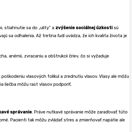
, stiahnutie sa do „ulity“ a
zvýšenie sociálnej úzkosti
sú
ú sa odhalenia. Až tretina ľudí uvádza, že ich kvalita života je
ha, anémii, zvracaniu a obštrukcii čriev, čo si vyžaduje
k poškodeniu vlasových folikul a zrednutiu vlasov. Vlasy ale môžu
šia liečba môžu rast vlasov podporiť.
kavé správanie
. Práve nutkavé správanie môže zaraďovať túto
domé. Pacienti tak môžu zvládať stres a zmierňovať napätie ale