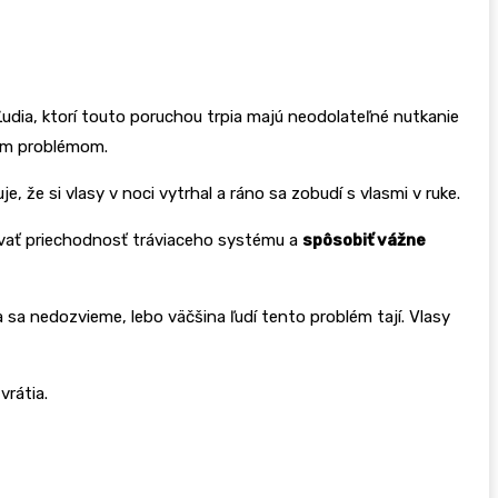
. Ľudia, ktorí touto poruchou trpia majú neodolateľné nutkanie
kým problémom.
, že si vlasy v noci vytrhal a ráno sa zobudí s vlasmi v ruke.
okovať priechodnosť tráviaceho systému a
spôsobiť vážne
la sa nedozvieme, lebo väčšina ľudí tento problém tají. Vlasy
vrátia.