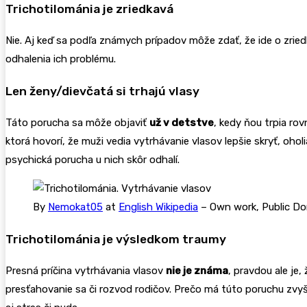
Trichotilománia je zriedkavá
Nie. Aj keď sa podľa známych prípadov môže zdať, že ide o zriedk
odhalenia ich problému.
Len ženy/dievčatá si trhajú vlasy
Táto porucha sa môže objaviť
už v detstve
, kedy ňou trpia rov
ktorá hovorí, že muži vedia vytrhávanie vlasov lepšie skryť, ohol
psychická porucha u nich skôr odhalí.
By
Nemokat05
at
English Wikipedia
–
Own work
, Public D
Trichotilománia je výsledkom traumy
Presná príčina vytrhávania vlasov
nie je známa
, pravdou ale je,
presťahovanie sa či rozvod rodičov. Prečo má túto poruchu zvyš