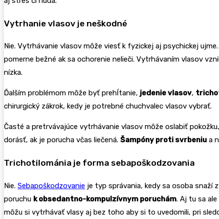
aj stres či nuda.
Vytrhanie vlasov je neškodné
Nie. Vytrhávanie vlasov môže viesť k fyzickej aj psychickej ujme.
pomerne bežné ak sa ochorenie nelieči. Vytrhávaním vlasov vznikaj
nízka.
Ďalším problémom môže byť prehĺtanie,
jedenie vlasov
,
tricho
chirurgický zákrok, kedy je potrebné chuchvalec vlasov vybrať.
Časté a pretrvávajúce vytrhávanie vlasov môže oslabiť pokožku,
dorásť, ak je porucha včas liečená.
Šampóny proti svrbeniu
a 
Trichotilománia je forma sebapoškodzovania
Nie.
Sebapoškodzovanie
je typ správania, kedy sa osoba snaží z
poruchu
k obsedantno-kompulzívnym poruchám
. Aj tu sa a
môžu si vytrhávať vlasy aj bez toho aby si to uvedomili, pri sled