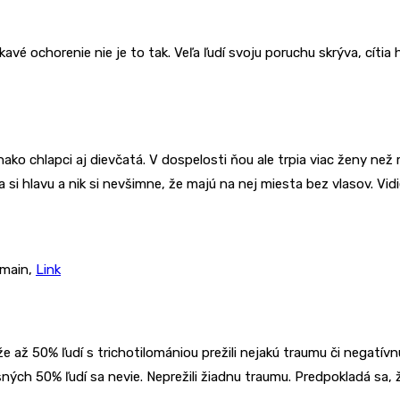
avé ochorenie nie je to tak. Veľa ľudí svoju poruchu skrýva, cíti
nako chlapci aj dievčatá. V dospelosti ňou ale trpia viac ženy než 
ia si hlavu a nik si nevšimne, že majú na nej miesta bez vlasov. Vi
omain,
Link
 že až 50% ľudí s trichotilomániou prežili nejakú traumu či negatívn
ných 50% ľudí sa nevie. Neprežili žiadnu traumu. Predpokladá sa, 