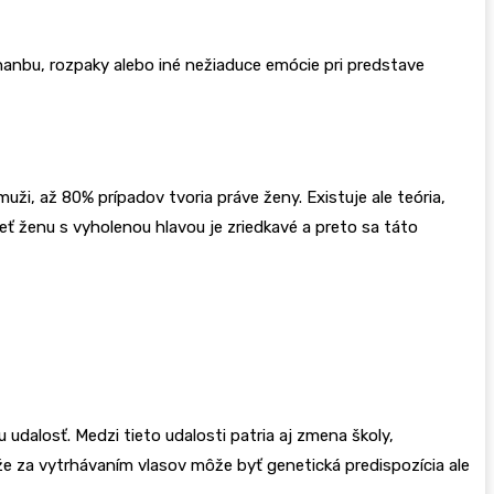
a hanbu, rozpaky alebo iné nežiaduce emócie pri predstave
muži, až 80% prípadov tvoria práve ženy. Existuje ale teória,
dieť ženu s vyholenou hlavou je zriedkavé a preto sa táto
u udalosť. Medzi tieto udalosti patria aj zmena školy,
že za vytrhávaním vlasov môže byť genetická predispozícia ale