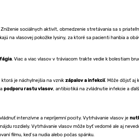
 Zníženie sociálnych aktivít, obmedzenie stretávania sa s priateľmi
ú na vlasovej pokožke lysiny, za ktoré sa pacienti hanbia a obávaj
fágia
. Viac a viac vlasov v tráviacom trakte vedie k bolestiam bruc
 ktorá je náchylnejšia na vznik
zápalov a infekcií
. Môže dôjsť aj 
na
podporu rastu vlasov
, antibiotiká na zvládnutie infekcie a ďal
vládnuť intenzívne a nepríjemní pocity. Vytrhávanie vlasov je
nut
le nájdu rozdiely. Vytrhávanie vlasov môže byť vedomé ale aj neve
ovaní filmu, keď sa nudia alebo počas spánku.