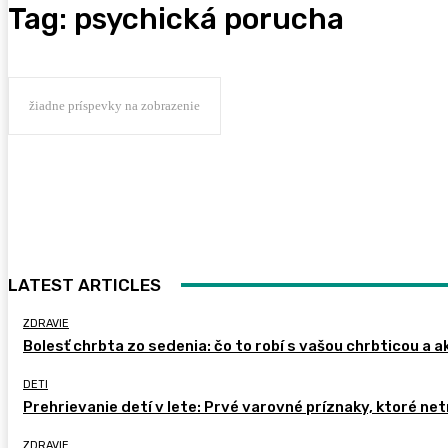
Tag:
psychická porucha
žiadne príspevky na zobrazenie
LATEST ARTICLES
ZDRAVIE
Bolesť chrbta zo sedenia: čo to robí s vašou chrbticou a a
DETI
Prehrievanie detí v lete: Prvé varovné príznaky, ktoré ne
ZDRAVIE