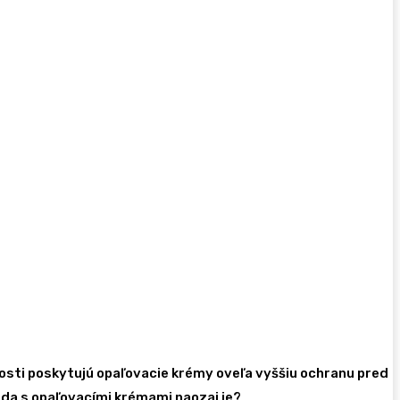
nosti poskytujú opaľovacie krémy oveľa vyššiu ochranu pred
teda s opaľovacími krémami naozaj je?