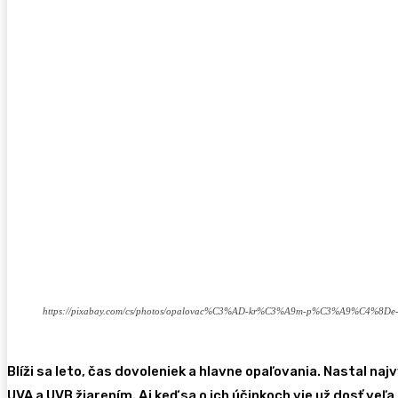
https://pixabay.com/cs/photos/opalovac%C3%AD-kr%C3%A9m-p%C3%A9%C4%8De
Blíži sa leto, čas dovoleniek a hlavne opaľovania. Nastal naj
UVA a UVB žiarením. Aj keď sa o ich účinkoch vie už dosť ve