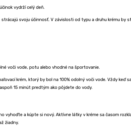
účinok vydrží celý deň.
strácajú svoju účinnosť. V závislosti od typu a druhu krému by st
lné voči vode, potu alebo vhodné na športovanie.
aľovací krém, ktorý by bol na 100% odolný voči vode. Vždy keď s
e aspoň 15 minút predtým ako pôjdete do vody.
 vyhoďte a kúpte si nový. Aktívne látky v kréme sa časom rozklad
až žiadny.