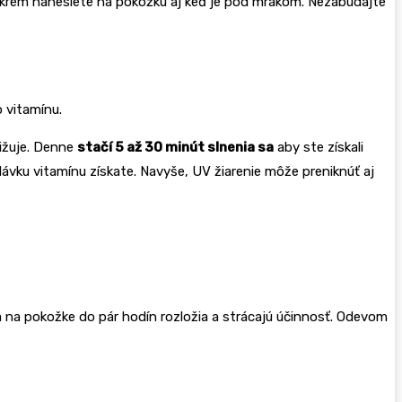
si krém nanesiete na pokožku aj keď je pod mrakom. Nezabúdajte
 vitamínu.
ižuje. Denne
stačí 5 až 30 minút slnenia sa
aby ste získali
vku vitamínu získate. Navyše, UV žiarenie môže preniknúť aj
 na pokožke do pár hodín rozložia a strácajú účinnosť. Odevom