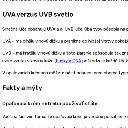
UVA verzus UVB svetlo
Slnečné lúče obsahujú UVA a aj UVB lúče. Oba typy pôsobia na 
UVA – má dlhšiu vlnovú dĺžku a prenikne do hlbšej vrstvy poko
UVB – má kratšiu vlnovú dĺžku a toto žiarenie spôsobuje tak zná
riziko vzniku rakoviny kože (
bunky a DNA
poškodzuje každé UV žia
V opaľovacích krémoch môžete nájsť ochranu pred oboma typmi
Fakty a mýty
Opaľovací krém netreba používať stále
Väčšina ľudí verí tomu, že opaľovací krém je vhodné použiť len k