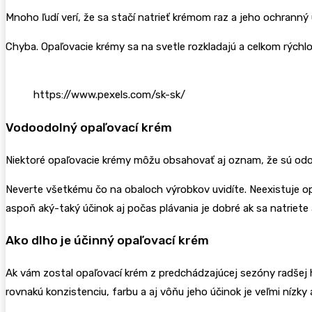
Mnoho ľudí verí, že sa stačí natrieť krémom raz a jeho ochranný 
Chyba. Opaľovacie krémy sa na svetle rozkladajú a celkom rýchlo 
https://www.pexels.com/sk-sk/
Vodoodolný opaľovací krém
Niektoré opaľovacie krémy môžu obsahovať aj oznam, že sú odo
Neverte všetkému čo na obaloch výrobkov uvidíte. Neexistuje op
aspoň aký-taký účinok aj počas plávania je dobré ak sa natriet
Ako dlho je účinný opaľovací krém
Ak vám zostal opaľovací krém z predchádzajúcej sezóny radšej ho
rovnakú konzistenciu, farbu a aj vôňu jeho účinok je veľmi nízky 