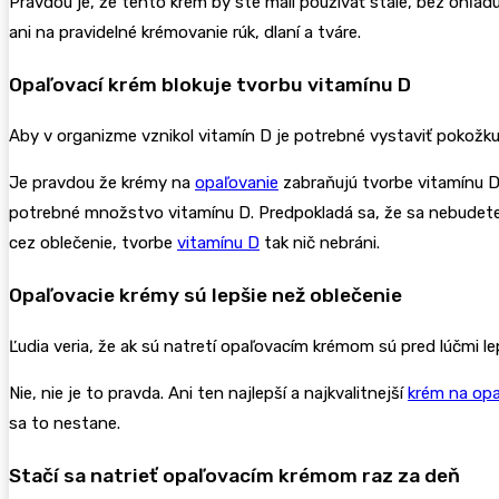
Pravdou je, že tento krém by ste mali používať stále, bez ohľa
ani na pravidelné krémovanie rúk, dlaní a tváre.
Opaľovací krém blokuje tvorbu vitamínu D
Aby v organizme vznikol vitamín D je potrebné vystaviť pokožku
Je pravdou že krémy na
opaľovanie
zabraňujú tvorbe vitamínu D
potrebné množstvo vitamínu D. Predpokladá sa, že sa nebudete n
cez oblečenie, tvorbe
vitamínu D
tak nič nebráni.
Opaľovacie krémy sú lepšie než oblečenie
Ľudia veria, že ak sú natretí opaľovacím krémom sú pred lúčmi le
Nie, nie je to pravda. Ani ten najlepší a najkvalitnejší
krém na opa
sa to nestane.
Stačí sa natrieť opaľovacím krémom raz za deň