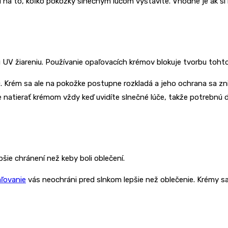
du na to, koľko pokožky slnečným lúčom vystavíte. Vhodné je ak 
 UV žiareniu. Používanie opaľovacích krémov blokuje tvorbu tohto
. Krém sa ale na pokožke postupne rozkladá a jeho ochrana sa zn
atierať krémom vždy keď uvidíte slnečné lúče, takže potrebnú dá
pšie chránení než keby boli oblečení.
ľovanie
vás neochráni pred slnkom lepšie než oblečenie. Krémy sa