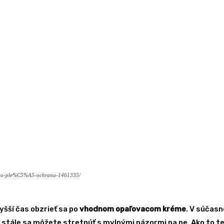
-o-ple%C5%A5-ochrana-1461335/
vyšší čas obzrieť sa po
vhodnom opaľovacom kréme
. V súčas
ľa, stále sa môžete stretnúť s mylnými názormi na ne. Ako to 