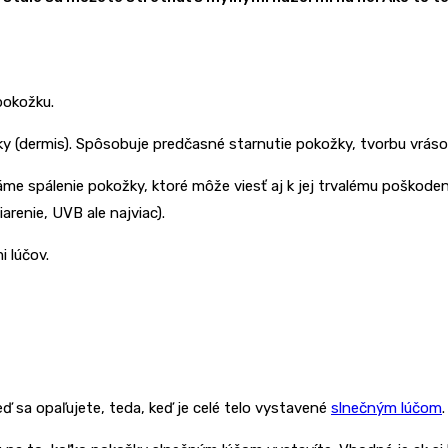
pokožku.
žky (dermis). Spôsobuje predčasné starnutie pokožky, tvorbu vrás
me spálenie pokožky, ktoré môže viesť aj k jej trvalému poškoden
renie, UVB ale najviac).
 lúčov.
eď sa opaľujete, teda, keď je celé telo vystavené
slnečným lúčom
.