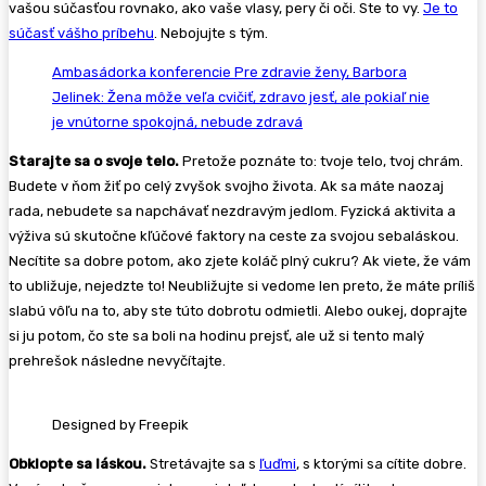
vašou súčasťou rovnako, ako vaše vlasy, pery či oči. Ste to vy.
Je to
súčasť vášho príbehu
. Nebojujte s tým.
Ambasádorka konferencie Pre zdravie ženy, Barbora
Jelinek: Žena môže veľa cvičiť, zdravo jesť, ale pokiaľ nie
je vnútorne spokojná, nebude zdravá
Starajte sa o svoje telo.
Pretože poznáte to: tvoje telo, tvoj chrám.
Budete v ňom žiť po celý zvyšok svojho života. Ak sa máte naozaj
rada, nebudete sa napchávať nezdravým jedlom. Fyzická aktivita a
výživa sú skutočne kľúčové faktory na ceste za svojou sebaláskou.
Necítite sa dobre potom, ako zjete koláč plný cukru? Ak viete, že vám
to ubližuje, nejedzte to! Neubližujte si vedome len preto, že máte príliš
slabú vôľu na to, aby ste túto dobrotu odmietli. Alebo oukej, doprajte
si ju potom, čo ste sa boli na hodinu prejsť, ale už si tento malý
prehrešok následne nevyčítajte.
Designed by Freepik
Obklopte sa láskou.
Stretávajte sa s
ľuďmi
, s ktorými sa cítite dobre.