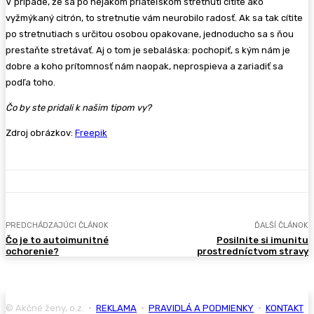
V prípade, že sa po nejakom priateľskom stretnutí cítite ako
vyžmýkaný citrón, to stretnutie vám neurobilo radosť. Ak sa tak cítite
po stretnutiach s určitou osobou opakovane, jednoducho sa s ňou
prestaňte stretávať. Aj o tom je sebaláska: pochopiť, s kým nám je
dobre a koho prítomnosť nám naopak, neprospieva a zariadiť sa
podľa toho.
Čo by ste pridali k našim tipom vy?
Zdroj obrázkov:
Freepik
PREDCHÁDZAJÚCI ČLÁNOK
ĎALŠÍ ČLÁNOK
Čo je to autoimunitné
Posilnite si imunitu
ochorenie?
prostredníctvom stravy
© Akčné ženy, o.z. •
REKLAMA
•
PRAVIDLÁ A PODMIENKY
•
KONTAKT