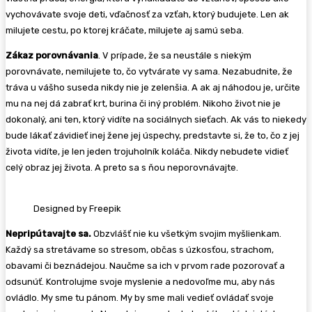
vychovávate svoje deti, vďačnosť za vzťah, ktorý budujete. Len ak
milujete cestu, po ktorej kráčate, milujete aj samú seba.
Zákaz porovnávania
. V prípade, že sa neustále s niekým
porovnávate, nemilujete to, čo vytvárate vy sama. Nezabudnite, že
tráva u vášho suseda nikdy nie je zelenšia. A ak aj náhodou je, určite
mu na nej dá zabrať krt, burina či iný problém. Nikoho život nie je
dokonalý, ani ten, ktorý vidíte na sociálnych sieťach. Ak vás to niekedy
bude lákať závidieť inej žene jej úspechy, predstavte si, že to, čo z jej
života vidíte, je len jeden trojuholník koláča. Nikdy nebudete vidieť
celý obraz jej života. A preto sa s ňou neporovnávajte.
Designed by Freepik
Nepripútavajte sa.
Obzvlášť nie ku všetkým svojim myšlienkam.
Každý sa stretávame so stresom, občas s úzkosťou, strachom,
obavami či beznádejou. Naučme sa ich v prvom rade pozorovať a
odsunúť. Kontrolujme svoje myslenie a nedovoľme mu, aby nás
ovládlo. My sme tu pánom. My by sme mali vedieť ovládať svoje