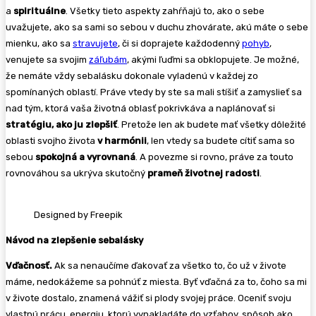
a
spirituálne
. Všetky tieto aspekty zahŕňajú to, ako o sebe
uvažujete, ako sa sami so sebou v duchu zhovárate, akú máte o sebe
mienku, ako sa
stravujete
, či si doprajete každodenný
pohyb
,
venujete sa svojim
záľubám
, akými ľuďmi sa obklopujete. Je možné,
že nemáte vždy sebalásku dokonale vyladenú v každej zo
spomínaných oblastí. Práve vtedy by ste sa mali stíšiť a zamyslieť sa
nad tým, ktorá vaša životná oblasť pokrivkáva a naplánovať si
stratégiu, ako ju zlepšiť
. Pretože len ak budete mať všetky dôležité
oblasti svojho života
v harmónii
, len vtedy sa budete cítiť sama so
sebou
spokojná a vyrovnaná
. A povezme si rovno, práve za touto
rovnováhou sa ukrýva skutočný
prameň životnej radosti
.
Designed by Freepik
Návod na zlepšenie sebalásky
Vďačnosť.
Ak sa nenaučíme ďakovať za všetko to, čo už v živote
máme, nedokážeme sa pohnúť z miesta. Byť vďačná za to, čoho sa mi
v živote dostalo, znamená vážiť si plody svojej práce. Oceniť svoju
vlastnú prácu, energiu, ktorú vynakladáte do vzťahov, spôsob ako