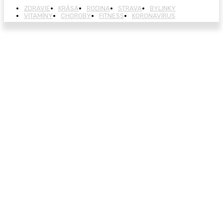
ZDRAVIE
KRÁSA
RODINA
STRAVA
BYLINKY
VITAMÍNY
CHOROBY
FITNESS
KORONAVÍRUS