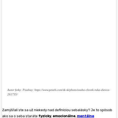
Autor fotky: Pixabay: https://www.pexels.com/sk-sk/photo/osoba-clovek-ruka-dievca-
261735/
Zamýšľali ste sa už niekedy nad definíciou sebalásky? Je to spôsob
ako sa o seba staráte
fyzicky
,
emocionálne
,
mentálne