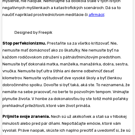
myslenie, nie naopak. Nemotajme sa dookola stále v tých istých
negatívnych myšlienkach a katastrofických scenároch. Dá sa to
naučiť napríklad prostredníctvom meditácie či
afirmácií
.
Designed by Freepik
Stop perfekcionizmu.
Prestaňte sa za všetko kritizovať. Nie,
nemusíte mať domácnosť ako zo škatuľky. Nie nemusíte byť na
každom rodičovskom združení s pätnásťminútovým predstihom.
Nemusíte byť dokonalá matka, manželka, manažérka, dcéra, sestra,
vnučka. Nemusíte byť ultra štíhla ani denne odbehnúť desať
kilometrov. Nemusíte vyštudovať dve vysoké školy a byť členkou
dobročinného spolku. Dovoľte si byť taká, aká ste. To neznamená, že
nemáte na sebe pracovať, no berte to pozvoľným tempom. Vnímajte
plynutie života. V honbe za dokonalosťou by ste totiž mohli poľahky
prehliadnuť príležitosti, ktoré vám život prináša.
Prijmite svoje zranenia.
Nech sú už akékoľvek a stali sa v hlbokej
minulosti alebo pred pár dňami. Nepotláčajte emócie, ktoré vám
vyvolali. Práve naopak, skúste ich naplno precítiť a uvedomiť si, že sú