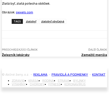
Zlatá byľ, zlatá potecha obličiek.
Obrázok:
pexels.com
TAGS
zlatobyľ
zlatobyľ obyčajná
PREDCHÁDZAJÚCI ČLÁNOK
ĎALŠÍ ČLÁNOK
Železník lekársky
Zemežlč menšia
© Akčné ženy, o.z. •
REKLAMA
•
PRAVIDLÁ A PODMIENKY
•
KONTAKT
ZDRAVIE
KRÁSA
RODINA
STRAVA
BYLINKY
VITAMÍNY
CHOROBY
FITNESS
KORONAVÍRUS