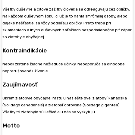
Všetky duševné a citové zážitky človeka sa odreagúvajú cez obličky.
Na každom duševnom šoku, či už je to náhla smrť milej osoby, alebo
dajaké nešťastie, sa vždy podieľajú obličky. Preto treba pri
sklamaniach a iných duševných záťažiach bezpodmienečne piť zápar
zo zlatobyle obyčajnej.
Kontraindikácie
Neboli zistené žiadne nežiaduce účinky. Neodporúča sa dlhodobé
neprerušované užívanie.
Zaujímavosť
Okrem zlatobyle obyčajnej rastú u nás ešte dve: zlatobyľ kanadská
(Solidago canadensis) a zlatobyľ obrovská (Solidago gigantea).
Všetky tri zlatobyle sú liečivé a u nás sa vyskytujú.
Motto