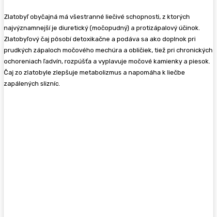
Zlatobyľ obyčajná má všestranné liečivé schopnosti, z ktorých
najvýznamnejší je diuretický (močopudný) a protizápalový účinok.
Zlatobyľový čaj pôsobí detoxikačne a podáva sa ako doplnok pri
prudkých zápaloch močového mechúra a obličiek, tiež pri chronických
ochoreniach ľadvín, rozpúšťa a vyplavuje močové kamienky a piesok.
Čaj zo zlatobyle zlepšuje metabolizmus a napomáha k liečbe
zapálených slizníc.