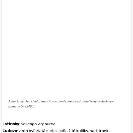
Autor fotky: Jen Healy: https://www.pexels.com/sk-sk/photo/kvety-vcela-hmyz-
kvitnutie-5492405/
Latinsky
: Solidago virgaurea
Ľudovo
: zlatá byľ, zlatá metla, celík, žlté králiky, hadi trank