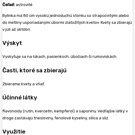
Čeľaď:
astrovité
Bylinka má 80 cm vysokú jednoduchú stonku so strapcovitými alebo
do metliny usporiadanými úbormi zlatožltých kvetov. Kvety sa zbierajú
v júli až októbri.
Výskyt
Vyskytuje sa na lúkach, pasienkoch, úbočiach či rumoviskách.
Časti, ktoré sa zbierajú
Zbierame kvety a vňať.
Účinné látky
flavonoidy (rutín, kvercetín, kempferol) a saponíny. Vedľajšie látky v
droge zastávajú triesloviny, fenolové kyseliny, silica a sliz.
Využitie