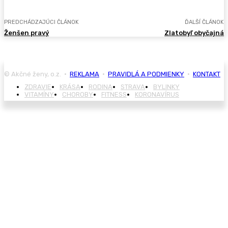
PREDCHÁDZAJÚCI ČLÁNOK
ĎALŠÍ ČLÁNOK
Ženšen pravý
Zlatobyľ obyčajná
© Akčné ženy, o.z. •
REKLAMA
•
PRAVIDLÁ A PODMIENKY
•
KONTAKT
ZDRAVIE
KRÁSA
RODINA
STRAVA
BYLINKY
VITAMÍNY
CHOROBY
FITNESS
KORONAVÍRUS