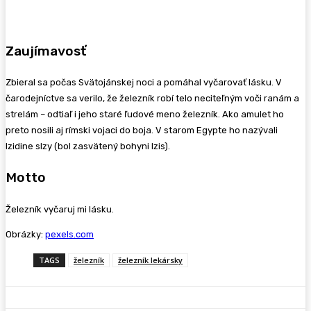
Zaujímavosť
Zbieral sa počas Svätojánskej noci a pomáhal vyčarovať lásku. V
čarodejníctve sa verilo, že železník robí telo neciteľným voči ranám a
strelám – odtiaľ i jeho staré ľudové meno železník. Ako amulet ho
preto nosili aj rímski vojaci do boja. V starom Egypte ho nazývali
Izidine slzy (bol zasvätený bohyni Izis).
Motto
Železník vyčaruj mi lásku.
Obrázky:
pexels.com
TAGS
železník
železník lekársky