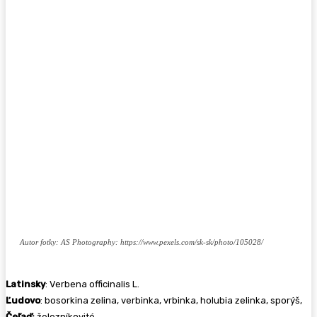
Autor fotky: AS Photography: https://www.pexels.com/sk-sk/photo/105028/
Latinsky
: Verbena officinalis L.
Ľudovo
: bosorkina zelina, verbinka, vrbinka, holubia zelinka, sporýš,
Čeľaď:
železníkovité