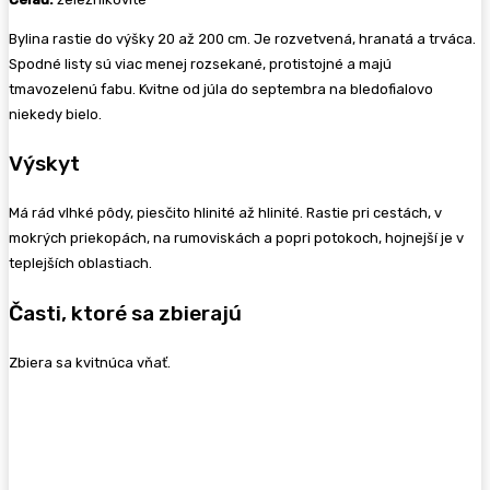
Bylina rastie do výšky 20 až 200 cm. Je rozvetvená, hranatá a trváca.
Spodné listy sú viac menej rozsekané, protistojné a majú
tmavozelenú fabu. Kvitne od júla do septembra na bledofialovo
niekedy bielo.
Výskyt
Má rád vlhké pôdy, piesčito hlinité až hlinité. Rastie pri cestách, v
mokrých priekopách, na rumoviskách a popri potokoch, hojnejší je v
teplejších oblastiach.
Časti, ktoré sa zbierajú
Zbiera sa kvitnúca vňať.