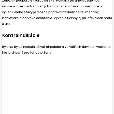
Železník podporuje tvorbu mlieka. Pomáha pri anémii, edémoch,
reume a infekciách spojených s hromadením moču v mechúre. Z
vývaru, alebo šťavy je možno pripraviť obklady na reumatické,
ischiatické a nervové ochorenia. Vývar je účinný aj pri infekciách hrdla
a úst.
Kontraindikácie
Bylinka by sa nemala užívať dlhodobo a vo väčších dávkach vnútorne.
Nie je vhodný pre tehotné ženy.