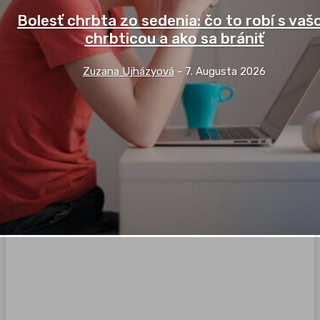
Bolesť chrbta zo sedenia: čo to robí s vaš
chrbticou a ako sa brániť
Zuzana Ujházyová
-
7. Augusta 2026