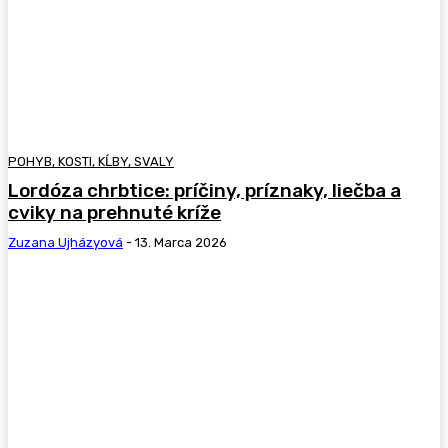
POHYB, KOSTI, KĹBY, SVALY
Lordóza chrbtice: príčiny, príznaky, liečba a
cviky na prehnuté kríže
Zuzana Ujházyová
-
13. Marca 2026