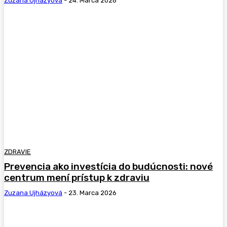
Zuzana Ujházyová
-
24. Marca 2026
ZDRAVIE
Prevencia ako investícia do budúcnosti: nové
centrum mení prístup k zdraviu
Zuzana Ujházyová
-
23. Marca 2026