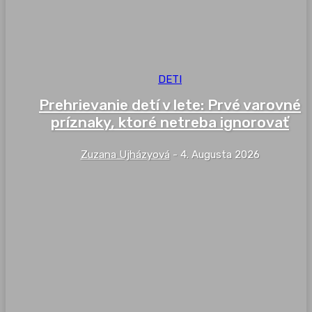
DETI
Prehrievanie detí v lete: Prvé varovné
príznaky, ktoré netreba ignorovať
Zuzana Ujházyová
-
4. Augusta 2026