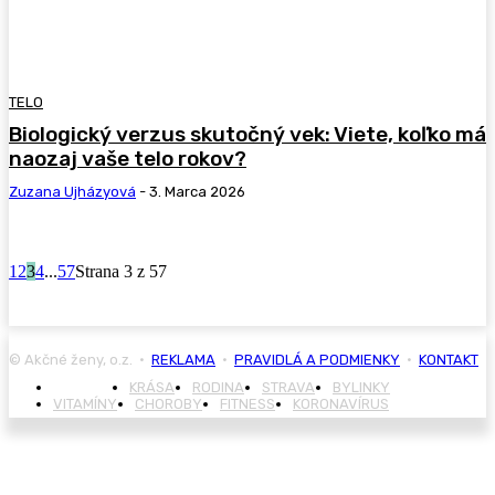
TELO
Biologický verzus skutočný vek: Viete, koľko má
naozaj vaše telo rokov?
Zuzana Ujházyová
-
3. Marca 2026
1
2
3
4
...
57
Strana 3 z 57
© Akčné ženy, o.z. •
REKLAMA
•
PRAVIDLÁ A PODMIENKY
•
KONTAKT
ZDRAVIE
KRÁSA
RODINA
STRAVA
BYLINKY
VITAMÍNY
CHOROBY
FITNESS
KORONAVÍRUS