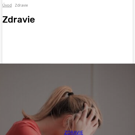
Úvod
Zdravie
Zdravie
Alternatívna medicína
Detoxikácia
Psychika
Zdravoveda
ZDRAVIE