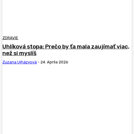
ZDRAVIE
Uhlíková stopa: Prečo by ťa mala zaujímať viac,
než si myslíš
Zuzana Ujházyová
-
24. Apríla 2026